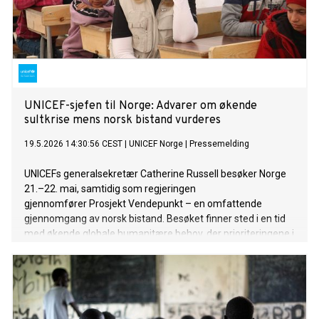
UNICEF-sjefen til Norge: Advarer om økende
sultkrise mens norsk bistand vurderes
19.5.2026 14:30:56 CEST
|
UNICEF Norge
|
Pressemelding
UNICEFs generalsekretær Catherine Russell besøker Norge
21.–22. mai, samtidig som regjeringen
gjennomfører Prosjekt Vendepunkt – en omfattende
gjennomgang av norsk bistand. Besøket finner sted i en tid
med økende globale humanitære behov, der prioriteringene i
norsk utviklingspolitikk kan få direkte konsekvenser for barn
i noen av verdens mest utsatte områder.