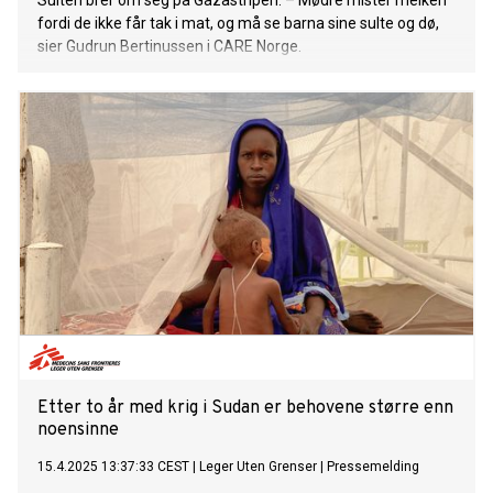
Sulten brer om seg på Gazastripen. – Mødre mister melken
fordi de ikke får tak i mat, og må se barna sine sulte og dø,
sier Gudrun Bertinussen i CARE Norge.
Etter to år med krig i Sudan er behovene større enn
noensinne
15.4.2025 13:37:33 CEST
|
Leger Uten Grenser
|
Pressemelding