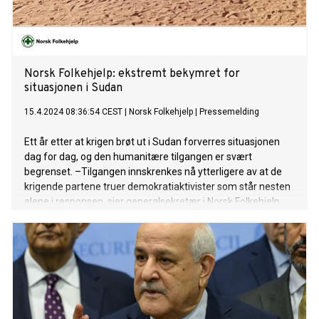
Norsk Folkehjelp: ekstremt bekymret for
situasjonen i Sudan
15.4.2024 08:36:54 CEST
|
Norsk Folkehjelp
|
Pressemelding
Ett år etter at krigen brøt ut i Sudan forverres situasjonen
dag for dag, og den humanitære tilgangen er svært
begrenset. –Tilgangen innskrenkes nå ytterligere av at de
krigende partene truer demokratiaktivister som står nesten
alene i responsen, sier generalsekretær i Norsk Folkehjelp,
Raymond Johansen.