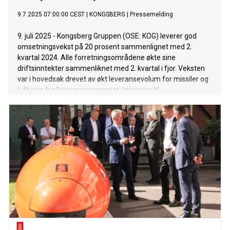
9.7.2025 07:00:00 CEST
|
KONGSBERG
|
Pressemelding
9. juli 2025 - Kongsberg Gruppen (OSE: KOG) leverer god
omsetningsvekst på 20 prosent sammenlignet med 2.
kvartal 2024. Alle forretningsområdene økte sine
driftsinntekter sammenliknet med 2. kvartal i fjor. Veksten
var i hovedsak drevet av økt leveransevolum for missiler og
luftvern fra forsvarssegmentet, løsninger til
nybyggingsmarkedet i den maritime sektoren og høy
aktivitet knyttet til leveranser av undervannsteknologi.