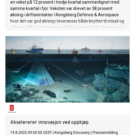
en vekst på 12 prosent i tredje kvartal sammenlignet med
samme kvartal i fjor. Veksten var drevet av 38 prosent
økning i driftsinntekter i Kongsberg Defence & Aerospace
hvor det var god økning i leveranser både knyttet til missil og
luftvern. Alle forretningsområder leverte solid ordreinngang,
med en book/bill over 1 i kvartalet. Kontrakter knyttet til
tårnløsninger, integrerte fartøysleveranser til
nybyggingsmarkedet og autonome undervannsfarkoster
var viktige drivere for ordreinngangen i kvartalet.
Akselererer innovasjon ved oppkjøp
19.8.2025 09:00:00 CEST
|
Kongsberg Discovery
|
Pressemelding