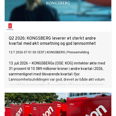
Q2 2026: KONGSBERG leverer et sterkt andre
kvartal med økt omsetning og god lønnsomhet
13.7.2026 07:01:00 CEST
|
KONGSBERG
|
Pressemelding
13. juli 2026 – KONGSBERGs (OSE: KOG) inntekter økte med
31 prosent til 10 389 millioner kroner i andre kvartal i 2026,
sammenlignet med tilsvarende kvartal i fjor.
Lønnsomhetsutviklingen var god, drevet av både økt volum
og solid leveransetakt på prosjekter på tvers av selskapets
tre divisjoner.