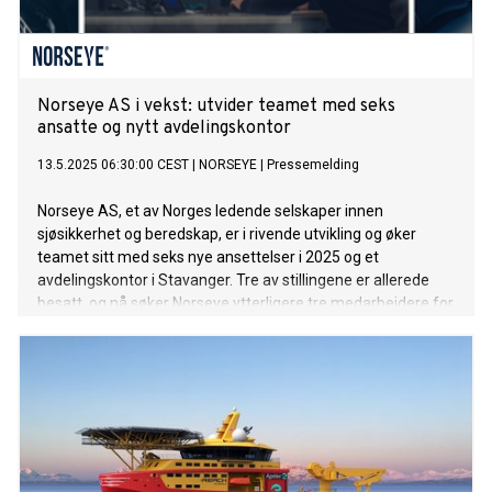
Norseye AS i vekst: utvider teamet med seks
ansatte og nytt avdelingskontor
13.5.2025 06:30:00 CEST
|
NORSEYE
|
Pressemelding
Norseye AS, et av Norges ledende selskaper innen
sjøsikkerhet og beredskap, er i rivende utvikling og øker
teamet sitt med seks nye ansettelser i 2025 og et
avdelingskontor i Stavanger. Tre av stillingene er allerede
besatt, og nå søker Norseye ytterligere tre medarbeidere for
å dekke behovet og etterspørselen av selskapets tjenester
og produkter innen sikkerhet, beredskap, marine
operasjoner og overvåkning til havs.