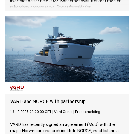
kvartalet og for hele 2025. Konsernet avsluttet året med en
rekordhøy ordrereserve. Styret foreslår for
generalforsamlingen et totalt utbytte for regnskapsåret
2025 på NOK 5,01 mrd. tilsvarende NOK 5,70/aksje, hvorav
NOK 3,50/aksje er utover selskapets ordinære
utbyttepolitikk.
VARD and NORCE with partnership
18.12.2025 09:00:00 CET
|
Vard Group
|
Pressemelding
VARD has recently signed an agreement (MoU) with the
major Norwegian research institute NORCE, establishing a