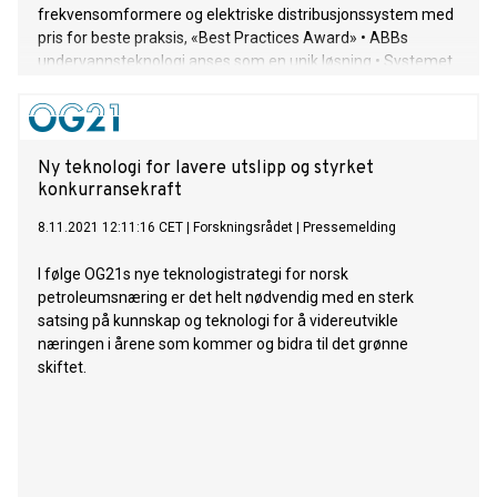
frekvensomformere og elektriske distribusjonssystem med
pris for beste praksis, «Best Practices Award» • ABBs
undervannsteknologi anses som en unik løsning • Systemet
leverer pålitelig kraft som hjelper olje- og gassoperatører
med å redusere strømforbruket og å redusere karbonutslipp
Ny teknologi for lavere utslipp og styrket
konkurransekraft
8.11.2021 12:11:16 CET
|
Forskningsrådet
|
Pressemelding
I følge OG21s nye teknologistrategi for norsk
petroleumsnæring er det helt nødvendig med en sterk
satsing på kunnskap og teknologi for å videreutvikle
næringen i årene som kommer og bidra til det grønne
skiftet.