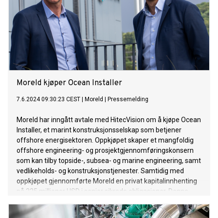
Moreld kjøper Ocean Installer
7.6.2024 09:30:23 CEST
|
Moreld
|
Pressemelding
Moreld har inngått avtale med HitecVision om å kjøpe Ocean
Installer, et marint konstruksjonsselskap som betjener
offshore energisektoren. Oppkjøpet skaper et mangfoldig
offshore engineering- og prosjektgjennomføringskonsern
som kan tilby topside-, subsea- og marine engineering, samt
vedlikeholds- og konstruksjonstjenester. Samtidig med
oppkjøpet gjennomførte Moreld en privat kapitalinnhenting
på 225 millioner USD i senior sikrede obligasjoner. Denne
finansieringen vil finansiere oppkjøpet, refinansiere
eksisterende gjeld og forbedre likviditeten. Den