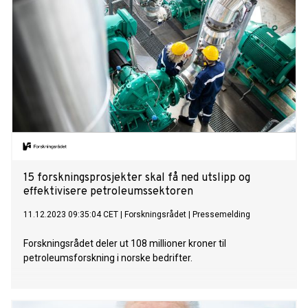
sammenslåtte virksomheten er godt posisjonert for å dra
nytte av økt aktivitet på norsk sokkel og internasjonalt, med
en proformaomsetning på over 600 millioner USD i 2023 og
en ordrereserve på over 1 milliard USD.
15 forskningsprosjekter skal få ned utslipp og
effektivisere petroleumssektoren
11.12.2023 09:35:04 CET
|
Forskningsrådet
|
Pressemelding
Forskningsrådet deler ut 108 millioner kroner til
petroleumsforskning i norske bedrifter.