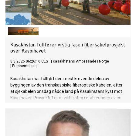
Kasakhstan fullfører viktig fase i fiberkabelprosjekt
over Kaspihavet
8.8.2026 06:26:10 CEST
|
Kasakhstans Ambassade i Norge
|
Pressemelding
Kasakhstan har fullført den mest krevende delen av
byggingen av den transkaspiske fiberoptiske kabelen, etter
at sjøkabelen onsdag nådde land på Kasakhstans kyst mot
Kaspihavet. Prosjektet er et viktig steg i etableringen av en
ny høyhastighets digital forbindelse mellom Asia og Europa.