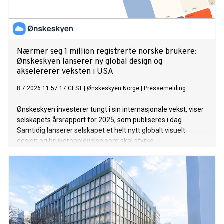
Nærmer seg 1 million registrerte norske brukere:
Ønskeskyen lanserer ny global design og
akselererer veksten i USA
8.7.2026 11:57:17 CEST
|
Ønskeskyen Norge
|
Pressemelding
Ønskeskyen investerer tungt i sin internasjonale vekst, viser
selskapets årsrapport for 2025, som publiseres i dag.
Samtidig lanserer selskapet et helt nytt globalt visuelt
design og brukeropplevelse som skal styrke
søsterplattformen GoWishs posisjon i det globale markedet
for ønskelister - særlig i USA, der ønskeliste- og sosial
shopping-plattformen nå har passert 9 millioner registrerte
brukere etter nok et år med rekordvekst.