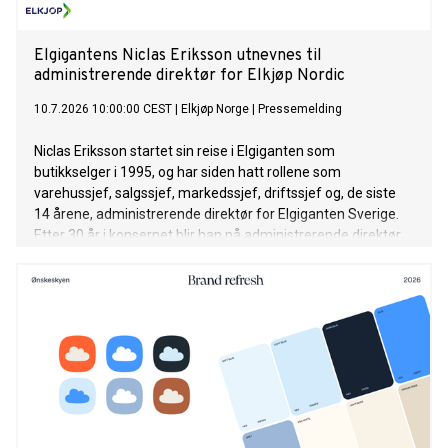
Elgigantens Niclas Eriksson utnevnes til
administrerende direktør for Elkjøp Nordic
10.7.2026 10:00:00 CEST
|
Elkjøp Norge
|
Pressemelding
Niclas Eriksson startet sin reise i Elgiganten som
butikkselger i 1995, og har siden hatt rollene som
varehussjef, salgssjef, markedssjef, driftssjef og, de siste
14 årene, administrerende direktør for Elgiganten Sverige.
Etter 30 år i konsernet blir han nå administrerende direktør
for hele Norden. Eriksson tiltrer sin nye rolle som
administrerende direktør for Elkjøp Nordic 1. august 2026.
Med sin omfattende erfaring fra både det svenske og
nordiske detaljhandelsmarkedet var han det naturlige valget
til å videreføre selskapets utvikling.