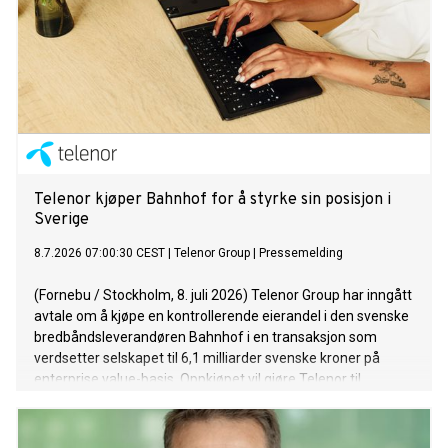
Telenor kjøper Bahnhof for å styrke sin posisjon i
Sverige
8.7.2026 07:00:30 CEST
|
Telenor Group
|
Pressemelding
(Fornebu / Stockholm, 8. juli 2026) Telenor Group har inngått
avtale om å kjøpe en kontrollerende eierandel i den svenske
bredbåndsleverandøren Bahnhof i en transaksjon som
verdsetter selskapet til 6,1 milliarder svenske kroner på
enterprise value-basis. Oppkjøpet vil gjøre Telenor til
Sveriges nest største leverandør av fast bredbånd.
Gjennomføringen av oppkjøpet, som er betinget av
myndighetsgodkjenninger, vil utløse en plikt for Telenor til å