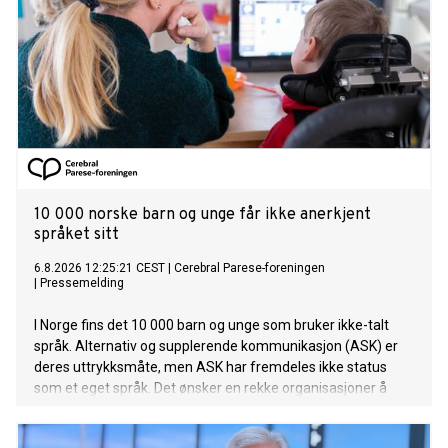
10 000 norske barn og unge får ikke anerkjent
språket sitt
6.8.2026 12:25:21 CEST
|
Cerebral Parese-foreningen
|
Pressemelding
I Norge fins det 10 000 barn og unge som bruker ikke-talt
språk. Alternativ og supplerende kommunikasjon (ASK) er
deres uttrykksmåte, men ASK har fremdeles ikke status
som et eget språk. Det ønsker en rekke organisasjoner å
gjøre noe med.