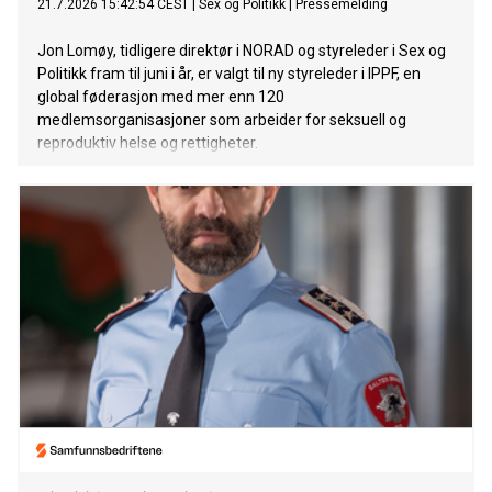
21.7.2026 15:42:54 CEST
|
Sex og Politikk
|
Pressemelding
Jon Lomøy, tidligere direktør i NORAD og styreleder i Sex og
Politikk fram til juni i år, er valgt til ny styreleder i IPPF, en
global føderasjon med mer enn 120
medlemsorganisasjoner som arbeider for seksuell og
reproduktiv helse og rettigheter.