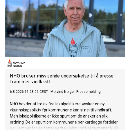
NHO bruker misvisende undersøkelse til å presse
fram mer vindkraft
6.8.2026 11:28:06 CEST
|
Motvind Norge
|
Pressemelding
NHO hevder at tre av fire lokalpolitikere ønsker en ny
«kunnskapsplikt» før kommunene kan si nei til vindkraft.
Men lokalpolitikerne er ikke spurt om de ønsker en slik
ordning. De er spurt om kommunene bør kartlegge fordeler
og ulemper før de fatter vedtak. Motvind Norge mener NHO