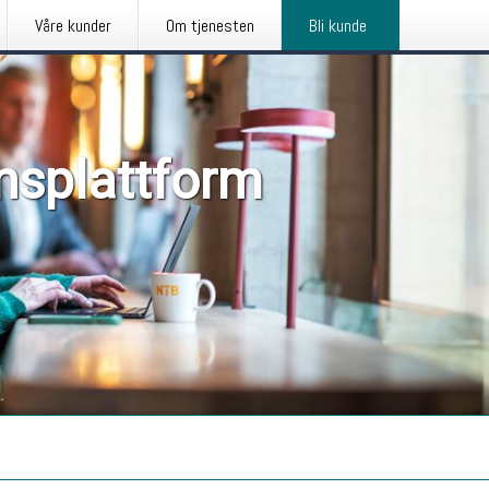
Våre kunder
Om tjenesten
Bli kunde
nsplattform