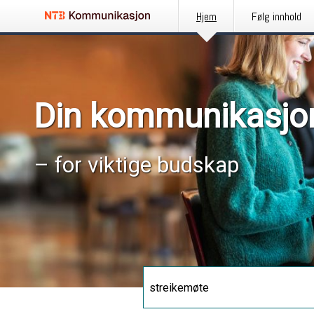
Hjem
Følg innhold
Din kommunikasjo
– for viktige budskap