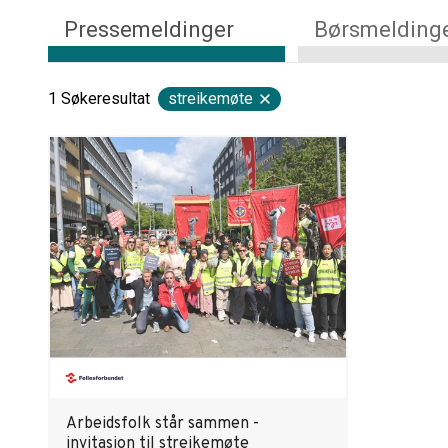
Pressemeldinger
Børsmelding
1
Søkeresultat
streikemøte
Arbeidsfolk står sammen -
invitasjon til streikemøte