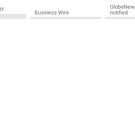
GlobeNews
er
Business Wire
notified