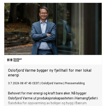
klimautslipp. Det viser NVEs klimadeklarasjon for fysisk
levert strøm i 2025.
Oslofjord Varme bygger ny fjellhall for mer lokal
energi
3.7.2026 08:47:45 CEST
|
Oslofjord Varme
|
Pressemelding
Behovet for mer energi og kraft bare øker. Nå bygger
Oslofjord Varme ut produksjonskapasiteten i Hamangfjellet i
Sandvika for oppvarming av boliger og bygg i Bærum.