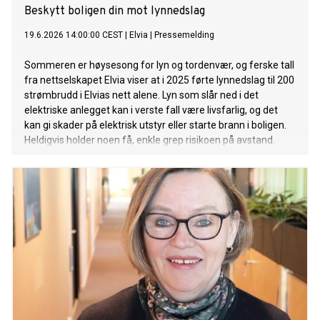
Beskytt boligen din mot lynnedslag
19.6.2026 14:00:00 CEST
|
Elvia
|
Pressemelding
Sommeren er høysesong for lyn og tordenvær, og ferske tall
fra nettselskapet Elvia viser at i 2025 førte lynnedslag til 200
strømbrudd i Elvias nett alene. Lyn som slår ned i det
elektriske anlegget kan i verste fall være livsfarlig, og det
kan gi skader på elektrisk utstyr eller starte brann i boligen.
Heldigvis holder noen få, enkle grep risikoen på avstand.