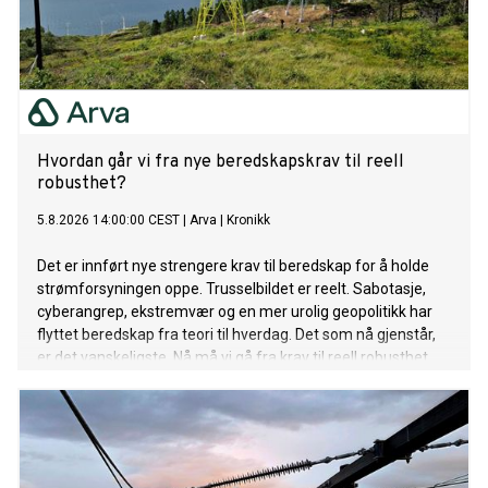
Hvordan går vi fra nye beredskapskrav til reell
robusthet?
5.8.2026 14:00:00 CEST
|
Arva
|
Kronikk
Det er innført nye strengere krav til beredskap for å holde
strømforsyningen oppe. Trusselbildet er reelt. Sabotasje,
cyberangrep, ekstremvær og en mer urolig geopolitikk har
flyttet beredskap fra teori til hverdag. Det som nå gjenstår,
er det vanskeligste. Nå må vi gå fra krav til reell robusthet.