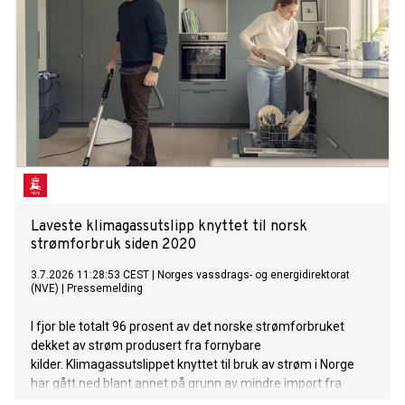
Laveste klimagassutslipp knyttet til norsk
strømforbruk siden 2020
3.7.2026 11:28:53 CEST
|
Norges vassdrags- og energidirektorat
(NVE)
|
Pressemelding
I fjor ble totalt 96 prosent av det norske strømforbruket
dekket av strøm produsert fra fornybare
kilder. Klimagassutslippet knyttet til bruk av strøm i Norge
har gått ned blant annet på grunn av mindre import fra
naboland med høyere andel kraftproduksjon med