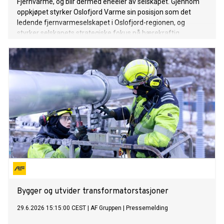
Fjernvarme, og blir dermed eneeier av selskapet. Gjennom
oppkjøpet styrker Oslofjord Varme sin posisjon som det
ledende fjernvarmeselskapet i Oslofjord-regionen, og
styrker selskapets strategiske fokus på bærekraftig
energiproduksjon basert på varmepumper. Som ny eneeier
vil Oslofjord Varme sørge for videre fjernvarmevekst i
Drammen og sikre stabile leveranser til de eksisterende
kundene.
Bygger og utvider transformatorstasjoner
29.6.2026 15:15:00 CEST
|
AF Gruppen
|
Pressemelding