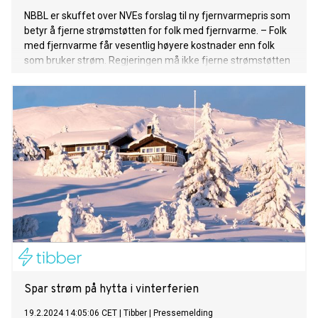
NBBL er skuffet over NVEs forslag til ny fjernvarmepris som
betyr å fjerne strømstøtten for folk med fjernvarme. – Folk
med fjernvarme får vesentlig høyere kostnader enn folk
som bruker strøm. Regjeringen må ikke fjerne strømstøtten
for 300.000 husholdninger med fjernvarme, sier Bård Folke
Fredriksen, administrerende direktør i NBBL.
Spar strøm på hytta i vinterferien
19.2.2024 14:05:06 CET
|
Tibber
|
Pressemelding