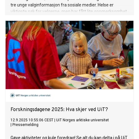
tre unge valginformasjon fra sosiale medier. Helse er
viktigste sak for velgerne, men har fått lite oppmerksomhet
i valgkampens mediedekning.
Forskningsdagene 2025: Hva skjer ved UiT?
12.9.2025 10:55:06 CEST
|
UiT Norges arktiske universitet
|
Pressemelding
Gøye aktiviteter og kule foredrag! Se alt du kan delta i på UiT