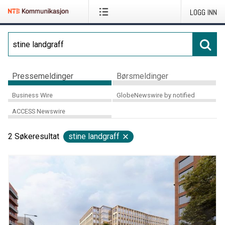
LOGG INN
Pressemeldinger
Børsmeldinger
Business Wire
GlobeNewswire by notified
ACCESS Newswire
2
Søkeresultat
stine landgraff