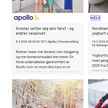
Kvinner setter seg selv først - og
Nordmenn
endrer reiselivet
yoghurt 
8.3.2026 08:00:00 CET
|
Apollo
|
Pressemelding
19.2.2026 0
for Meieripr
Kvinner reiser mer bevisst, mer nysgjerrig
Yoghurtfor
og mer kompromissløst enn menn. En
noen gang.
fersk undersøkelse gjennomført av
2025 fra O
Apollo viser at reisen ikke bare er en
meieriprod
pause fra hverdagen, men en investering
i egen lykke, utvikling og frihet.