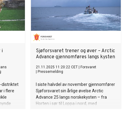
 i
Sjøforsvaret trener og øver – Arctic
Advance gjennomføres langs kysten
tans
21.11.2025 11:20:22 CET
|
Forsvaret
g
|
Pressemelding
distriktet
I siste halvdel av november gjennomfører
 i flere
Sjøforsvaret sin årlige øvelse Arctic
ikle
Advance 25 langs norskekysten – fra
 mynde
Horten i sør til Loppa i nord, med
t og
hovedaktivitet i Andfjorden og
ats skjer
Vestfjorden.
kes for å
e status
.