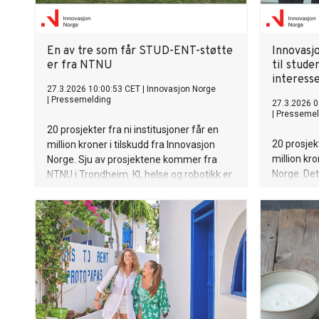
En av tre som får STUD-ENT-støtte
Innovasj
er fra NTNU
til stude
interess
27.3.2026 10:00:53 CET
|
Innovasjon Norge
|
Pressemelding
27.3.2026 0
|
Pressemel
20 prosjekter fra ni institusjoner får en
20 prosjekt
million kroner i tilskudd fra Innovasjon
million kro
Norge. Sju av prosjektene kommer fra
Norge. De
NTNU i Trondheim. KI, helse og robotikk er
fra 16 univ
stikkord for prosjektene.
og robotik