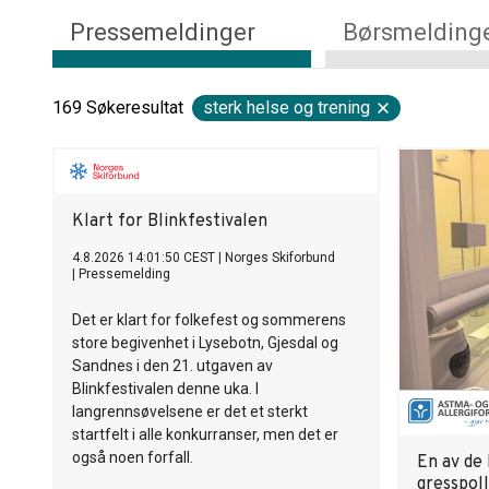
Pressemeldinger
Børsmelding
169
Søkeresultat
sterk helse og trening
Klart for Blinkfestivalen
4.8.2026 14:01:50 CEST
|
Norges Skiforbund
|
Pressemelding
Det er klart for folkefest og sommerens
store begivenhet i Lysebotn, Gjesdal og
Sandnes i den 21. utgaven av
Blinkfestivalen denne uka. I
langrennsøvelsene er det et sterkt
startfelt i alle konkurranser, men det er
også noen forfall.
En av de 
gresspol