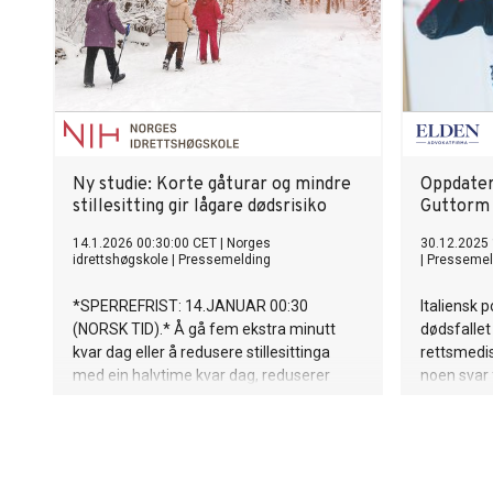
Ny studie: Korte gåturar og mindre
Oppdater
stillesitting gir lågare dødsrisiko
Guttorm
14.1.2026 00:30:00 CET
|
Norges
30.12.2025 
idrettshøgskole
|
Pressemelding
|
Pressemel
*SPERREFRIST: 14.JANUAR 00:30
Italiensk p
(NORSK TID).* Å gå fem ekstra minutt
dødsfallet
kvar dag eller å redusere stillesittinga
rettsmedis
med ein halvtime kvar dag, reduserer
noen svar 
dødsfall blant dei fleste vaksne, viser ny
håpet at f
NIH-leia studie.
men de ko
måneder, s
Bernt Heib