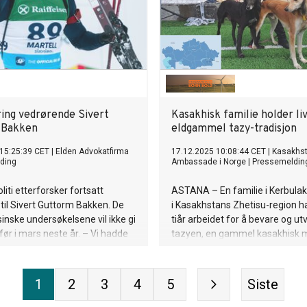
ing vedrørende Sivert
Kasakhisk familie holder liv
 Bakken
eldgammel tazy-tradisjon
15:25:39 CET
|
Elden Advokatfirma
17.12.2025 10:08:44 CET
|
Kasakhs
ding
Ambassade i Norge
|
Pressemeldin
oliti etterforsker fortsatt
ASTANA – En familie i Kerbulak-
 til Sivert Guttorm Bakken. De
i Kasakhstans Zhetisu-region har
inske undersøkelsene vil ikke gi
tiår arbeidet for å bevare og utv
før i mars neste år. – Vi hadde
tazyen, en gammel kasakhisk
amilien skulle fått noen svar nå,
som er høyt verdsatt for sin far
mmer ikke før om flere
jaktevne. Deres langvarige inns
ier familiens bistandsadvokat,
samtidig som nasjonale tiltak ø
1
2
3
4
5
Siste
erg i Elden Advokatfirma.
gjenopprette hundens historisk
og beskytte dens genetiske linje