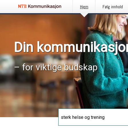
Hjem
Følg innhold
Din kommunikasjo
– for viktige budskap