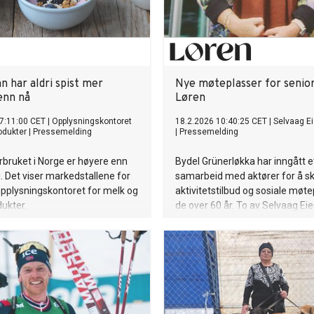
 har aldri spist mer
Nye møteplasser for senio
enn nå
Løren
7:11:00 CET
|
Opplysningskontoret
18.2.2026 10:40:25 CET
|
Selvaag E
odukter
|
Pressemelding
|
Pressemelding
bruket i Norge er høyere enn
Bydel Grünerløkka har inngått e
 Det viser markedstallene for
samarbeid med aktører for å sk
pplysningskontoret for melk og
aktivitetstilbud og sosiale møte
ukter.
de over 60 år. To av Selvaag E
leietakere, Tiffany´s og STERK 
Trening er blant aktørene som b