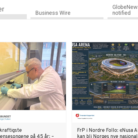
GlobeNews
er
Business Wire
notified
kraftigste
FrP i Nordre Follo: «Nusa 
lensesongene på 45 år: –
kan bli Norges nye nasjona