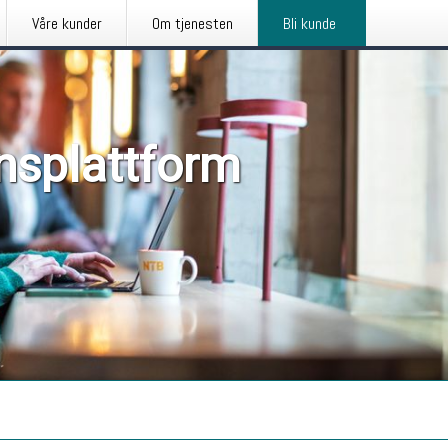
Våre kunder
Om tjenesten
Bli kunde
nsplattform