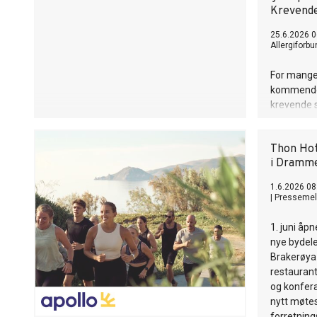
Krevende
25.6.2026 0
Allergiforbu
For mange 
kommende 
krevende s
gresspolle
vær over s
Thon Hote
gir svært 
i Dramm
blomstring
1.6.2026 08
|
Pressemel
1. juni åp
nye bydel
Brakerøya
restauran
og konferan
nytt møte
forretning