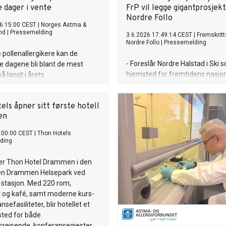
 dager i vente
FrP vil legge gigantprosjekt 
Nordre Follo
6:15:00 CEST
|
Norges Astma &
nd
|
Pressemelding
3.6.2026 17:49:14 CEST
|
Fremskritts
Nordre Follo
|
Pressemelding
pollenallergikere kan de
- Foreslår Nordre Halstad i Ski 
dagene bli blant de mest
hjemsted for fremtidens nasjo
å langt i årets
for fotball, konserter og nasjon
nsesong. Varmt, tørt og solrikt
beredskap
tore deler av Sør- og Østlandet
ls åpner sitt første hotell
gode forhold for både
en
 og spredning av gresspollen.
:00:00 CEST
|
Thon Hotels
ding
ner Thon Hotel Drammen i den
en Drammen Helsepark ved
 stasjon. Med 220 rom,
t og kafé, samt moderne kurs-
sefasiliteter, blir hotellet et
sted for både
sreisende, konferansegjester