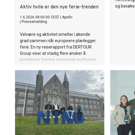
og besøken
Aktiv hvile er den nye ferie-trenden
1.6.2026 08:00:00 CEST
|
Apollo
|
Pressemelding
Velvære og aktivitet smelter i økende
grad sammen når europeere planlegger
ferie. En ny reiserapport fra DERTOUR
Group viser at stadig flere ønsker å
kombinere trening og mental restitusjon
på én og samme ferie.