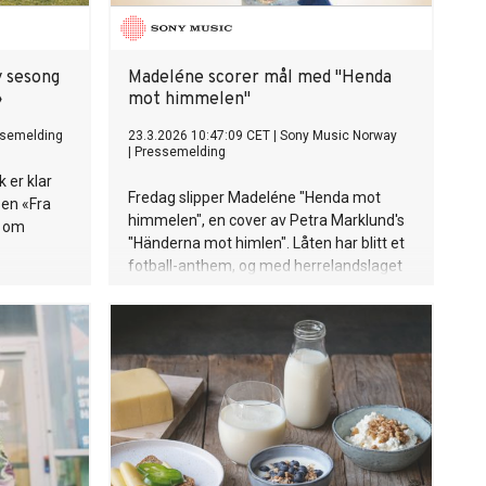
 sesong
Madeléne scorer mål med "Henda
»
mot himmelen"
semelding
23.3.2026 10:47:09 CET
|
Sony Music Norway
|
Pressemelding
 er klar
Fredag slipper Madeléne "Henda mot
sen «Fra
himmelen", en cover av Petra Marklund's
s om
"Händerna mot himlen". Låten har blitt et
fotball-anthem, og med herrelandslaget
på vei til VM var det på tide med en norsk
versjon.