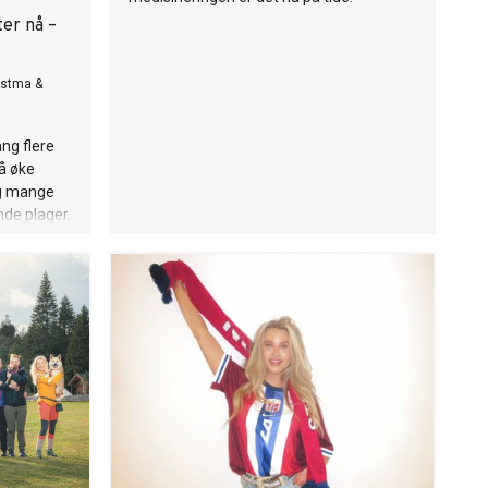
er nå –
Astma &
ng flere
 å øke
g mange
nde plager.
isinering
ng, og