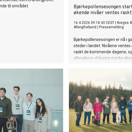
de til området.
Bjørkepollensesongen start
økende nivåer ventes raskt
16.4.2026 09:18:43 CEST
|
Norges 
Allergiforbund
|
Pressemelding
Bjørkepollensesongen er nå i ga
steder i landet. Nivåene ventes
raskt de kommende dagene, o
allergikere vil kunne merke øke
NAAF ber allergikere starte med
dersom de ikke allerede er i ga
følge anbefalt bruk.