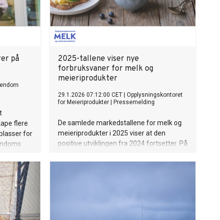
rer på
2025-tallene viser nye
forbruksvaner for melk og
meieriprodukter
iendom
29.1.2026 07:12:00 CET
|
Opplysningskontoret
for Meieriprodukter
|
Pressemelding
t
De samlede markedstallene for melk og
ape flere
meieriprodukter i 2025 viser at den
plasser for
positive utviklingen fra 2024 fortsetter. På
iendoms
tvers av melk, yoghurt og ost øker
Helse &
volumene, drevet av mer bevisste valg
idrar.
knyttet til mindre bearbeidede produkter
og økt interesse for trening og protein.