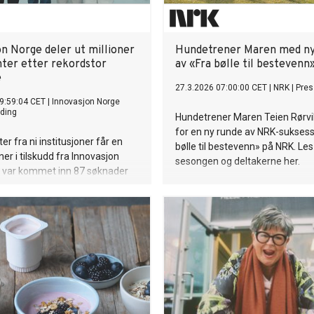
on Norge deler ut millioner
Hundetrener Maren med ny
nter etter rekordstor
av «Fra bølle til bestevenn
e
27.3.2026 07:00:00 CET
|
NRK
|
Pres
9:59:04 CET
|
Innovasjon Norge
ding
Hundetrener Maren Teien Rørvik
for en ny runde av NRK-sukses
er fra ni institusjoner får en
bølle til bestevenn» på NRK. Le
ner i tilskudd fra Innovasjon
sesongen og deltakerne her.
t var kommet inn 87 søknader
ersiteter og høyskoler. KI, helse
k er stikkord for prosjektene.