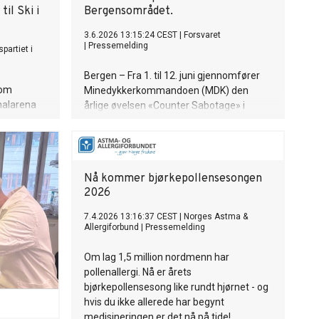
til Ski i
Bergensområdet.
3.6.2026 13:15:24 CEST
|
Forsvaret
|
Pressemelding
partiet i
Bergen – Fra 1. til 12. juni gjennomfører
som
Minedykkerkommandoen (MDK) den
nalarena
årlige øvelsen «Counter Sabotage» i
al
Bergensområdet. Målet med øvelsen er å
forbedre samarbeid med aktører i
totalforsvaret, hvor fokusområdet er
trening på å håndtere trusselsituasjoner
Nå kommer bjørkepollensesongen
med eksplosjoner både land og i sjø.
2026
7.4.2026 13:16:37 CEST
|
Norges Astma &
Allergiforbund
|
Pressemelding
Om lag 1,5 million nordmenn har
pollenallergi. Nå er årets
bjørkepollensesong like rundt hjørnet - og
hvis du ikke allerede har begynt
medisineringen er det nå på tide!