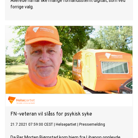
Allerede nå har like mange forhåndsstemt digitalt, som ved
forrige valg.
FN-veteran vil slåss for psykisk syke
21.7.2021 07:59:00 CEST
|
Helsepartiet
|
Pressemelding
Da Per Morten Bjørnstad kom hjem fra Libanon opplevde