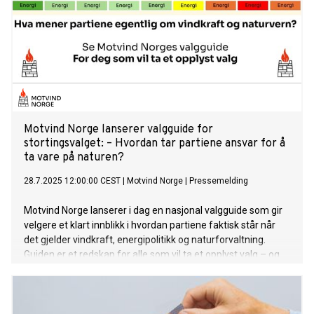
Motvind Norge lanserer valgguide for
stortingsvalget: – Hvordan tar partiene ansvar for å
ta vare på naturen?
28.7.2025 12:00:00 CEST
|
Motvind Norge
|
Pressemelding
Motvind Norge lanserer i dag en nasjonal valgguide som gir
velgere et klart innblikk i hvordan partiene faktisk står når
det gjelder vindkraft, energipolitikk og naturforvaltning.
Guiden er et redskap for alle som vil ta et opplyst valg – og
som bryr seg om hvilken natur vi etterlater til kommende
generasjoner.