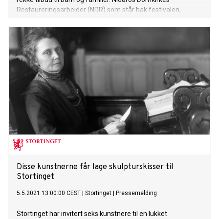
Restaureringsarbeider (NDR) som står bak festivalen,
inviterer byens befolkning og tilreisende til aktiviteter hvor
man kommer tett på flere av menneskene som jobber ved
NDR, og får et innblikk i hva de jobber med – og hvordan de
jobber.
Disse kunstnerne får lage skulpturskisser til
Stortinget
5.5.2021 13:00:00 CEST
|
Stortinget
|
Pressemelding
Stortinget har invitert seks kunstnere til en lukket