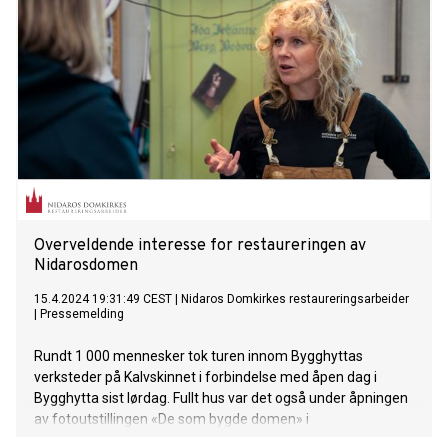
Overveldende interesse for restaureringen av
Nidarosdomen
15.4.2024 19:31:49 CEST
|
Nidaros Domkirkes restaureringsarbeider
|
Pressemelding
Rundt 1 000 mennesker tok turen innom Bygghyttas
verksteder på Kalvskinnet i forbindelse med åpen dag i
Bygghytta sist lørdag. Fullt hus var det også under åpningen
av fotoutstillingen «De som bygde domen» i
Erkebispegården senere på dagen.