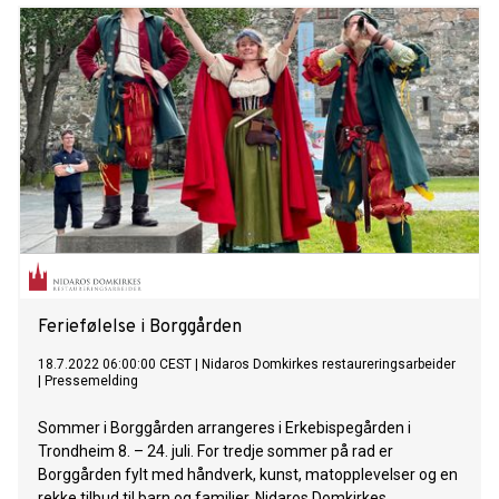
Feriefølelse i Borggården
18.7.2022 06:00:00 CEST
|
Nidaros Domkirkes restaureringsarbeider
|
Pressemelding
Sommer i Borggården arrangeres i Erkebispegården i
Trondheim 8. – 24. juli. For tredje sommer på rad er
Borggården fylt med håndverk, kunst, matopplevelser og en
rekke tilbud til barn og familier. Nidaros Domkirkes