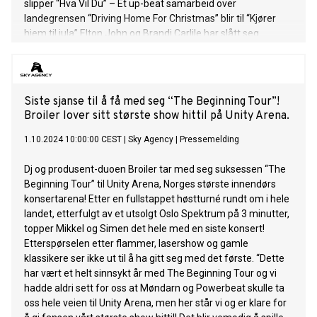
slipper “Hva Vil Du” – Et up-beat samarbeid over
landegrensen “Driving Home For Christmas” blir til “Kjører
hjem til jula” Elton John og Brandi Carlile har slått seg
sammen på den nye låten “Never Too Late”. Låten ble
skrevet av Elton og den amerikanske superstjerne Brandi
Carlile sommeren 2023, da Elton tilpasset seg livet av
scenen og utenfor veien etter å ha fullført sin Farewell
Siste sjanse til å få med seg “The Beginning Tour”!
Yellow Brick Road-tour. Låten blir å høre i den kommende
Broiler lover sitt største show hittil på Unity Arena.
Disney+-dokumentaren “Elton John: Never Too Late”.
Dokumentaren følger Eltons tilbakeblikk på livet og de tidlige
1.10.2024 10:00:00 CEST
|
Sky Agency
|
Pressemelding
dagene av hans 50-årige karriere i en følelsesladet, intim og
inspirerende reise. Dokumentaren har premiere 13.
Dj og produsent-duoen Broiler tar med seg suksessen “The
desember på Disney+ og er regissert av R.J. Cutler og David
Beginning Tour” til Unity Arena, Norges største innendørs
Furnish. Den britiske trioen FLO har slått seg sammen med
konsertarena! Etter en fullstappet høstturné rundt om i hele
GloRilla på den nye låten “In My Bag”. Låten er å finne på
landet, etterfulgt av et utsolgt Oslo Spektrum på 3 minutter,
FLOs debutalbum Access All Areas som er ute i dag. MNEK
topper Mikkel og Simen det hele med en siste konsert!
har vært med på produsent-siden samt bidrat
Etterspørselen etter flammer, lasershow og gamle
klassikere ser ikke ut til å ha gitt seg med det første. “Dette
har vært et helt sinnsykt år med The Beginning Tour og vi
hadde aldri sett for oss at Møndarn og Powerbeat skulle ta
oss hele veien til Unity Arena, men her står vi og er klare for