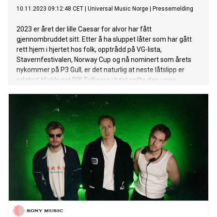
10.11.2023 09:12:48 CET
|
Universal Music Norge
|
Pressemelding
2023 er året der lille Caesar for alvor har fått
gjennombruddet sitt. Etter å ha sluppet låter som har gått
rett hjem i hjertet hos folk, opptrådd på VG-lista,
Stavernfestivalen, Norway Cup og nå nominert som årets
nykommer på P3 Gull, er det naturlig at neste låtslipp er
relatert til akkurat P3! Tidligere i høst spilte den unge
artisten hos P3 Live på Blå, der han gjorde sine egne låter og
et cover. På coveret falt valget på ingen ringere enn selve
Karpe og låten de slapp med Mo Ayn, nemlig "Meri Jaan".
Adam er som mange andre unge artister veldig inspirert av
Karpe, så det å få tolke akkurat denne låten var en
opplevelse han virkelig likte. Det samme gjorde publikum og
hans følgere som siden den gang har etterspurt en full
versjon av denne. Dermed ble det naturlig å slippe "Meri
Jaan" for lille Caesar, med Karpe sin velsignelse. lille Caesar
aka Adam Gryting har opparbeidet seg en enorm musikalsk
erfaring tross sin unge alder. Drammensgutten har alltid
hatt en stor forkjærlighet for