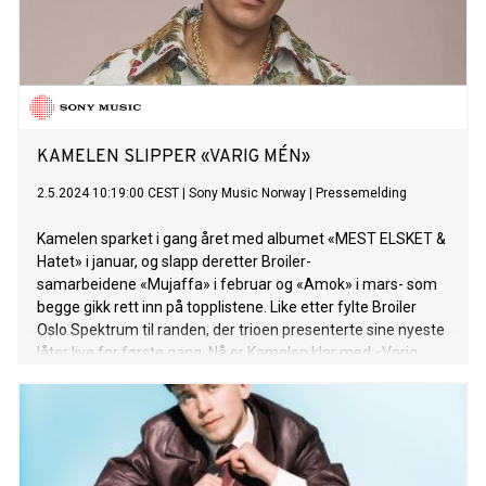
like to dance and escape to my music. It’s the healthiest vice
you can have, and I love the opportunity to write music that
lets people escape more than anything” - Nelly Furtado. I dag
slapp Imagine Dragons den nye låten “Nice To Meet You”.
Låten blir å finne på deres nye album LOOM som er ute 28.
juni. LOOM slippe
KAMELEN SLIPPER «VARIG MÉN»
2.5.2024 10:19:00 CEST
|
Sony Music Norway
|
Pressemelding
Kamelen sparket i gang året med albumet «MEST ELSKET &
Hatet» i januar, og slapp deretter Broiler-
samarbeidene «Mujaffa» i februar og «Amok» i mars- som
begge gikk rett inn på topplistene. Like etter fylte Broiler
Oslo Spektrum til randen, der trioen presenterte sine nyeste
låter live for første gang. Nå er Kamelen klar med «Varig
mén», sin første sololåt siden albumet. Låten handler om å
møte en spesiell jente med en uimotståelig gnist, og passer
like bra til en festkveld på klubben som til en avslappet tur
på trikken, i bilen eller i parken. ««Varig mén» er en feelgood
sommerlåt. I det vinterjakkene blir lagt vekk, solen skinner og