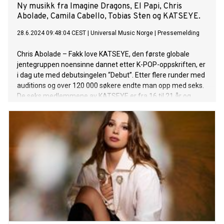
Ny musikk fra Imagine Dragons, El Papi, Chris
Abolade, Camila Cabello, Tobias Sten og KATSEYE.
28.6.2024 09:48:04 CEST
|
Universal Music Norge
|
Pressemelding
Chris Abolade – Fakk love KATSEYE, den første globale
jentegruppen noensinne dannet etter K-POP-oppskriften, er
i dag ute med debutsingelen “Debut”. Etter flere runder med
auditions og over 120 000 søkere endte man opp med seks.
De seks medlemmene av KATSEYE er fra 16 til 21 år og
kommer fra forskjellige kulturer: DANIELA (Atlanta, GA
USA), LARA (Los Angeles, CA USA), MANON (Zürich, Sveits),
MEGAN (Honolulu, HI USA), SOPHIA (Manila, Filippinene) og
YOONCHAE (Seoul, Sør-Korea). Vogue kåret gruppen til en
av "Acts to Watch This Year", og bemerket: “KATSEYE’s
members are out to change the look and sound of modern
pop as we know it”. PEOPLE erklærte: “Feminine, powerful
and unique is the only way to describe the hot new girl group
that is KATSEYE”. Det vil bli sluppet en dokumentarserie på
Netflix senere i år hvor vi får se prosessen med å finne de
seks medlemmene av KATSEYE. I dag slapp Imagine
Dragons det nye albumet LOOM. Albumet slippes ti år etter