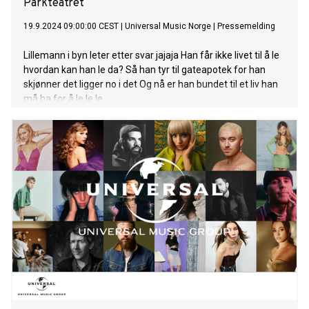
Parkteatret
19.9.2024 09:00:00 CEST
|
Universal Music Norge
|
Pressemelding
Lillemann i byn leter etter svar jajaja Han får ikke livet til å le
hvordan kan han le da? Så han tyr til gateapotek for han
skjønner det ligger no i det Og nå er han bundet til et liv han
må ha for å le le le