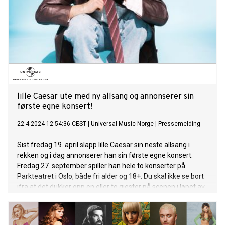
man føler seg selv, e d digg med musikk som passer
vibben.» - forteller Kamelen. Kamelen er kjent for sin harde
musikk, direkte og ærlige tekster og unike stil. Med en
kompromissløs stil i både tekst og produksjon er han en av
Norges høyest respekterte rappere, og en ubestridt ener når
det kommer til å bringe lyden av gata til et stort publikum.
«Varig mén
lille Caesar ute med ny allsang og annonserer sin
første egne konsert!
22.4.2024 12:54:36 CEST
|
Universal Music Norge
|
Pressemelding
Sist fredag 19. april slapp lille Caesar sin neste allsang i
rekken og i dag annonserer han sin første egne konsert.
Fredag 27. september spiller han hele to konserter på
Parkteatret i Oslo, både fri alder og 18+. Du skal ikke se bort
ifra at det dukker opp en eller to gjester på scenen i løpet av
kvelden. Billetter er i salg allerede nå:
https://www.ticketmaster.no/artist/lille-caesar-
billetter/1280643 Låten som kom på fredag, har allerede