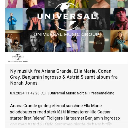
levert sterkt. Du skal ikke se bort ifra at du møter folk på
gatene som synger «hva om jeg slutta å bry meg». Om låten
sier Adam følgende: «hva om jeg slutta og bry meg» kan
tolkes på flere måter, men jeg ser det sånn at det har blitt
for vanlig med giftighet og spill i relasjoner og jeg skulle
ønske at vi bare kunne kastet BS’en ut av vinduet og leve
som om vi faktisk skjønner at vi skal dø. Så gi dine
loved’ones roser mens de lever. Slutte å bry oss om hva folk
tenker om oss, kanskje da er det lettere å åpne opp øynene
for de rundt oss". 2023 ble
Ny musikk fra Ariana Grande, Ella Marie, Conan
Gray, Benjamin Ingrosso & Astrid S samt album fra
Norah Jones.
8.3.2024 11:42:20 CET
|
Universal Music Norge
|
Pressemelding
Ariana Grande gir deg eternal sunshine Ella Marie
solodebuterer med sterk låt til lillesøsteren lille Caesar
starter året “alene” Tidligere i år teamet Benjamin Ingrosso
opp med Astrid S i Oslo. Sammen gjorde de hans hitlåt
“Kite”, i en akustisk versjon, som kun ble sluppet på YouTube.