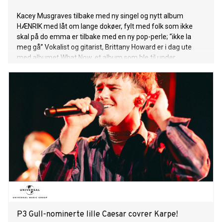
Kacey Musgraves tilbake med ny singel og nytt album
HÆNRIK med låt om lange dokøer, fylt med folk som ikke
skal på do emma er tilbake med en ny pop-perle; “ikke la
meg gå” Vokalist og gitarist, Brittany Howard er i dag ute
med albumet What Now, et album som ble til under
pandemien. What Now inneholder 12 nye låter og er hennes
andre soloalbum. Tross hennes tidligere suksesser med
Alabama Shakes – fem Grammys, et album på #1 på
Billboard samt flere opptredener i Det Hvite Hus, nekter hun
å gjenta seg selv musikalsk og har aldri har lukket døren for
et nytt Alabama Shakes-album. “There are so many
interesting things about music. Why just do one of them?”
Albumet har fått strålende anmeldelser blant annet i
Aftenposten som trillet seks av seks mulige på terningen og
kaller det en småskitten perle av et soulfunk-album med
artistisk kvalitet. Boblende spilleglede. Og en helt usedvanlig
energi. Noah Kahan har i dag sluppet siste kapittel av sitt
album Stick Season, som har fått tittelen Stic
P3 Gull-nominerte lille Caesar covrer Karpe!