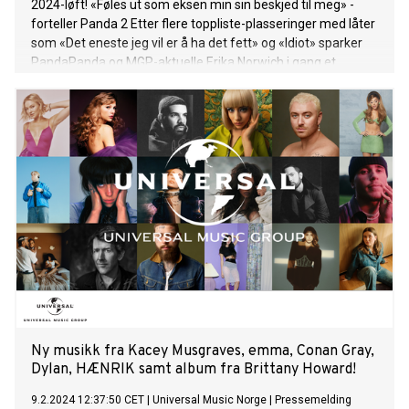
2024-løft! «Føles ut som eksen min sin beskjed til meg» -
forteller Panda 2 Etter flere toppliste-plasseringer med låter
som «Det eneste jeg vil er å ha det fett» og «Idiot» sparker
PandaPanda og MGP-aktuelle Erika Norwich i gang et
samarbeid med å flippe kjærlighetssorg om til dansefest. «Vi
er for tiden inspirert av 90s early 2000s sound og følte at
låten Erika var med i MGP med hadde et fett Aqua preg over
seg. Det virket som et godt utgangspunkt for en collab» -
presiserer PandaPanda Et tilfeldig møte på en fest gjorde at
det ene førte til det andre, og før de visste ordet av det satt
de sammen i en session og snakket om slagere de ville løfte
og gi nytt liv. «Fuck deg» var det første som poppet inn i
hodet til alle, og da var det gjort. PandaPanda består av
Erlend Torheim fra Stavanger, som har spilt i band siden
barneskolen og har en ingeniørmaster i baklomma, og
Ferdinann West fra Oslo som er selvlært produsent og
låtskrive
Ny musikk fra Kacey Musgraves, emma, Conan Gray,
Dylan, HÆNRIK samt album fra Brittany Howard!
9.2.2024 12:37:50 CET
|
Universal Music Norge
|
Pressemelding