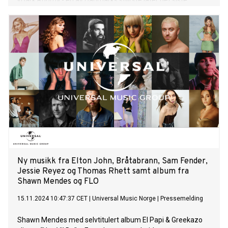
«Dark Room» - en av Danmarks største låter det siste
halvåret.
Ny musikk fra Elton John, Bråtabrann, Sam Fender,
Jessie Reyez og Thomas Rhett samt album fra
Shawn Mendes og FLO
15.11.2024 10:47:37 CET
|
Universal Music Norge
|
Pressemelding
Shawn Mendes med selvtitulert album El Papi & Greekazo