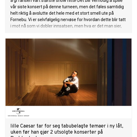
å gi fansen vårt største show hittil! Det blir vemodig å spille
vår siste konsert på denne turneen, men det føles samtidig
helt riktig å avslutte det hele med et stort smell ute på
Fornebu. Vi er selvfølgelig nervøse for hvordan dette blir tatt
i mot nå som vi dobler innsatsen, men hva er det man sier,
"go big or go home”?” Broiler I 2022 gjorde Broiler et
comeback på norsk sammen med Kamelen og Emma
Steinbakke
lille Caesar tar for seg tabubelagte temaer i ny låt,
uken før han gjør 2 utsolgte konserter på