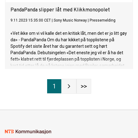
PandaPanda slipper låt med Klikkmonopolet
9.11.2023 15:35:00 CET
|
Sony Music Norway
|
Pressemelding
«Vet ikke om vi vil kalle det en kritisk låt, men det er jo litt gøy
da» - PandaPanda Om du har kikket på topplistene på
Spotify det siste året har du garantert sett og hørt
PandaPanda. Debutsingelen «Det eneste jeg vil er å ha det
fett» klatret rett til fjerdeplassen på topplisten i Norge, og
kort tid etter lå de på listene igjen med Broiler-samarbeidet
«IDIOT». Nå er de tilbake med «Bootycall Problem» med
Klikkmonopolet. «Vi håper den treffer de som digger fest, og
1
>>
som kanskje er en del av den «ukulturen» rundt at alt
handler om å få seg et ligg på byen. Vet ikke om vi vil kalle
det en kritisk låt, men det er jo litt gøy da» - PandaPanda
Låten kom til live ved en tilfeldighet – Klikkmonopolet fikk
studio i samme bygg som PandaPanda. «Vi kjente han ene
fra før av, så vi hitta han bare opp og satt en session. Håper
folk kan ha det gøy med denne låten, og bruke den til fest,
moro og fanteri!» - PandaPanda «Bootycall Problem» er ute
fredag 10. november. ______ Den svart og hvitt-kledde d