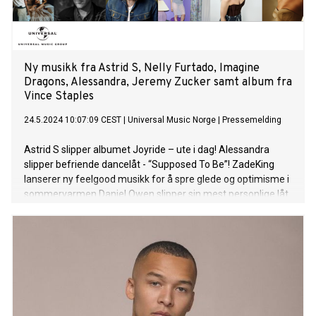
Ny musikk fra Astrid S, Nelly Furtado, Imagine
Dragons, Alessandra, Jeremy Zucker samt album fra
Vince Staples
24.5.2024 10:07:09 CEST
|
Universal Music Norge
|
Pressemelding
Astrid S slipper albumet Joyride – ute i dag! Alessandra
slipper befriende dancelåt - “Supposed To Be”! ZadeKing
lanserer ny feelgood musikk for å spre glede og optimisme i
sommervarmen Daniel Owen slipper sin mest personlige låt
hittil – “Ukjente refleksjoner” Ida Sofie slipper låt og
konkurrerer om ekslusiv plass på årets VG lista show
Grammy-vinner og superstjerne Nelly Furtado er i dag ute
med ny musikk sammen med Tove Lo og SG Lewis. "Love
Bites" er skrevet av Furtado sammen med Lo og SG Lewis,
og produsert av sistnevnte.“I felt called back to music from
the DJ community. DJs were remixing my songs at concerts,
clubs, and on social media, and I realized how much people