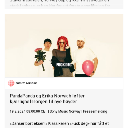
Stavernfestivalen, Norway Cup og ikke minst bygget en
sterk fanbase, er han klar for sitt første egne låtslipp for
året. «alene» handler i korte trekk om det å lære og elske seg
selv. Låten speiler mye av det 18-år gamle Adam har på
hjertet samt erfaringene han plukker opp på veien i ung
alder. «I det siste har jeg lært på nytt å trives i mitt eget
selskap. Til tross for at jeg er en (som mange andre) som
trenger nærhet, har jeg valgt å være tilfreds med å være litt
alene. Istedenfor å la noen andre som ikke ser verdien i meg
trykke meg ned. Først så måtte jeg lære å elske meg selv.»
lille Caesar aka Adam Gryting har opparbeidet seg en enorm
musikalsk erfaring tross sin unge alder. Drammensgutten
har alltid hatt en stor forkjærlighet for musikk,
PandaPanda og Erika Norwich løfter
kjærlighetssorgen til nye høyder
19.2.2024 08:00:00 CET
|
Sony Music Norway
|
Pressemelding
«Danser bort eksen!» Klassikeren «Fuck deg» har fått et