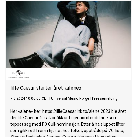
Etter mange meldinger og ønsker fra fans om å slippe “Kite”,
har de endelig blitt hørt! I dag overrasket de fansen med å
slippe den akustiske versjonen også på Spotify.
Originalversjonen av låten har toppet den svenske hitlisten
og vært inne i Topp 50 i Norge. “Kite” nærmer seg åtte
millioner streams og er listet på NRK P3 og NRJ. I april
kommer Benjamin til Oslo og spiller to utsolgte konserter på
Sentrum Secene. Ni ganger Grammy-vinner Norah Jones
slipper i dag sitt niende solo studioalbum Visions, et
samarbeid med produsenten og multi-instrumentalisten
Leon Michels. Hun slipper også en musikkvideo for låten
“Paradise”, regissert av Joelle Grace Taylor. Visions er en
fargerik samling av 12 helt ferske
lille Caesar starter året «alene»
7.3.2024 10:00:00 CET
|
Universal Music Norge
|
Pressemelding
Hør «alene» her: https://lilleCaesar.lnk.to/alene 2023 ble året
der lille Caesar for alvor fikk sitt gjennombrudd noe som
toppet seg med P3 Gull-nominasjon. Etter å ha sluppet låter
som gikk rett hjem i hjertet hos folket, opptrådd på VG-lista,