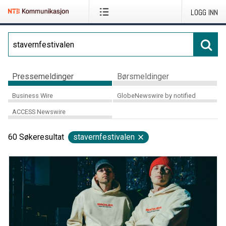
LOGG INN
Pressemeldinger
Børsmeldinger
Business Wire
GlobeNewswire by notified
ACCESS Newswire
60
Søkeresultat
stavernfestivalen