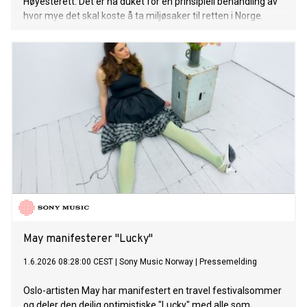
Høyesterett. Det er nå duket for en prinsipiell behandling av
hvor mye det skal koste å ta miljøsaker til retten i Norge.
May manifesterer "Lucky"
1.6.2026 08:28:00 CEST
|
Sony Music Norway
|
Pressemelding
Oslo-artisten May har manifestert en travel festivalsommer
og deler den deilig optimistiske "Lucky" med alle som