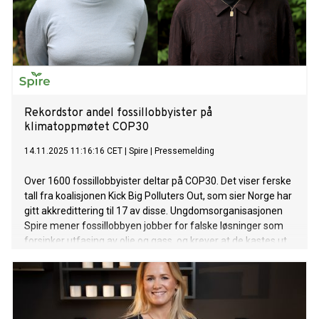
Rekordstor andel fossillobbyister på
klimatoppmøtet COP30
14.11.2025 11:16:16 CET
|
Spire
|
Pressemelding
Over 1600 fossillobbyister deltar på COP30. Det viser ferske
tall fra koalisjonen Kick Big Polluters Out, som sier Norge har
gitt akkredittering til 17 av disse. Ungdomsorganisasjonen
Spire mener fossillobbyen jobber for falske løsninger som
forsinker utfasing av olje og gass, og krever at de kastes ut
av klimatoppmøtet.