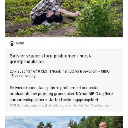
Søtvier skaper store problemer i norsk
grøntproduksjon
20.7.2026 13:16:10 CEST
|
Norsk institutt for bioøkonomi - NIBIO
|
Pressemelding
Søtvier skaper stadig større problemer for norske
produsenter av potet og grønnsaker. Nå har NIBIO og flere
samarbeidspartnere startet forskningsprosjektet
SOLWeeds, som skal utvikle nye metoder for å bekjempe
ugraset og redusere kostnadene for dyrkerne.