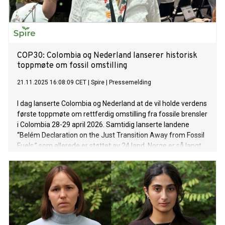
COP30: Colombia og Nederland lanserer historisk
toppmøte om fossil omstilling
21.11.2025 16:08:09 CET
|
Spire
|
Pressemelding
I dag lanserte Colombia og Nederland at de vil holde verdens
første toppmøte om rettferdig omstilling fra fossile brensler
i Colombia 28-29 april 2026. Samtidig lanserte landene
“Belém Declaration on the Just Transition Away from Fossil
Fuels,” som allerede er støttet av 24 land. Norge er så langt
ikke blant disse.