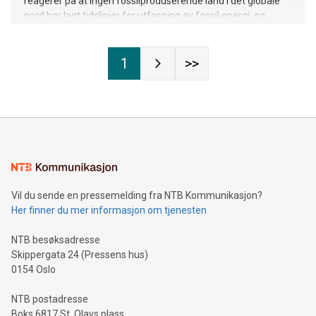
reagerer på at ingen fossilproduserende land i det globale
nord har lagt tidslinjer for utfasning av fossil energi, og
krever utfasning av norsk olje og gass for å styre unna
klimakollaps.
1
>>
Vil du sende en pressemelding fra NTB Kommunikasjon?
Her finner du mer informasjon om tjenesten
NTB besøksadresse
Skippergata 24 (Pressens hus)
0154 Oslo
NTB postadresse
Boks 6817 St. Olavs plass