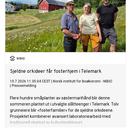
Sjeldne orkideer får fosterhjem i Telemark
10.7.2026 11:35:04 CEST
|
Norsk institutt for bioøkonomi - NIBIO
|
Pressemelding
Flere hundre småplanter av søstermarihånd blir denne
sommeren plantet ut i utvalgte slåtteenger i Telemark. Tolv
grunneiere blir «fosterfamilier» for de sjeldne orkideene.
Prosjektet kombinerer avansert laboratoriearbeid med
tradisjonell skjøtsel av kulturlandskapet.