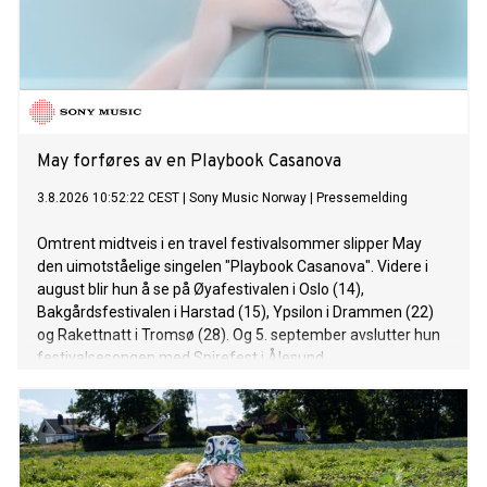
May forføres av en Playbook Casanova
3.8.2026 10:52:22 CEST
|
Sony Music Norway
|
Pressemelding
Omtrent midtveis i en travel festivalsommer slipper May
den uimotståelige singelen "Playbook Casanova". Videre i
august blir hun å se på Øyafestivalen i Oslo (14),
Bakgårdsfestivalen i Harstad (15), Ypsilon i Drammen (22)
og Rakettnatt i Tromsø (28). Og 5. september avslutter hun
festivalsesongen med Spirefest i Ålesund.