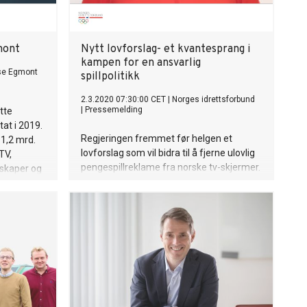
mont
Nytt lovforslag- et kvantesprang i
kampen for en ansvarlig
se Egmont
spillpolitikk
2.3.2020 07:30:00 CET
|
Norges idrettsforbund
|
Pressemelding
tte
tat i 2019.
Regjeringen fremmet før helgen et
1,2 mrd.
lovforslag som vil bidra til å fjerne ulovlig
TV,
pengespillreklame fra norske tv-skjermer.
lskaper og
Norges idrettsforbund applauderer
te Egmont
tiltaket.
mheten og
 å hjelpe
 forventes
 følge av
m nå