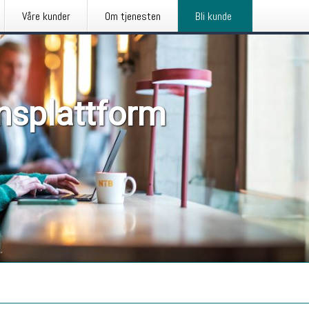
Våre kunder
Om tjenesten
Bli kunde
nsplattform