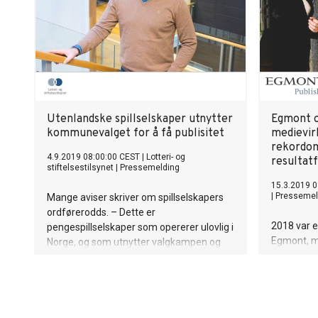
Utenlandske spillselskaper utnytter
Egmont o
kommunevalget for å få publisitet
medievir
rekordom
4.9.2019 08:00:00 CEST
|
Lotteri- og
resultat
stiftelsestilsynet
|
Pressemelding
15.3.2019 0
|
Pressemel
Mange aviser skriver om spillselskapers
ordførerodds. – Dette er
2018 var e
pengespillselskaper som opererer ulovlig i
Egmont, m
Norge, og som utnytter valgkampen og
resultatfr
bruker avisene strategisk for å få
mediebruke
eksponering og publisitet.
gode filme
dagsorden,
bestselge