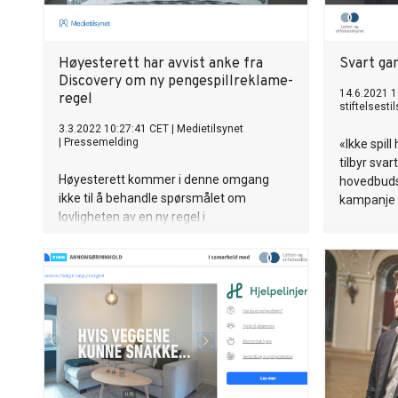
Høyesterett har avvist anke fra
Svart ga
Discovery om ny pengespillreklame-
14.6.2021 1
regel
stiftelsesti
3.3.2022 10:27:41 CET
|
Medietilsynet
|
Pressemelding
«Ikke spill
tilbyr svar
Høyesterett kommer i denne omgang
hovedbudsk
ikke til å behandle spørsmålet om
kampanje 
lovligheten av en ny regel i
kringkastingsloven som gjør det mulig for
Medietilsynet å pålegge distributører å
stoppe utenlandsk pengespillreklame på
norske tv-skjermer. Det er klart etter at
retten har avvist en anke fra Discovery.