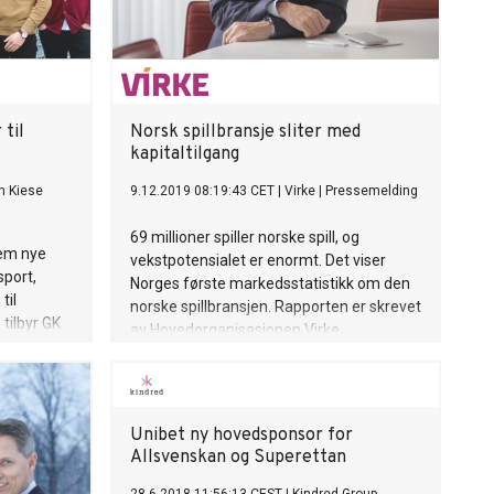
til
Norsk spillbransje sliter med
kapitaltilgang
 Kiese
9.12.2019 08:19:43 CET
|
Virke
|
Pressemelding
69 millioner spiller norske spill, og
fem nye
vekstpotensialet er enormt. Det viser
sport,
Norges første markedsstatistikk om den
til
norske spillbransjen. Rapporten er skrevet
tilbyr GK
av Hovedorganisasjonen Virke.
, outreach
sikk- og
Unibet ny hovedsponsor for
Allsvenskan og Superettan