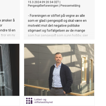
15.3.2024 09:20:34 CET
|
Pengespillerforeningen
|
Pressemelding
- Foreningen er stiftet på vegne av alle
lk ønsker å
som er glad i pengespill og skal være en
or
motvekt mot det negative politiske
ndre til en
stigmaet og forfølgelsen av de mange
 tror en ny
som har pengespill som sunn hobby, sier
e formål.
stifterne Lars Dybwad og Frode Lia.
ion har