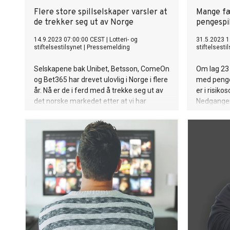
Flere store spillselskaper varsler at
Mange f
de trekker seg ut av Norge
pengespi
14.9.2023 07:00:00 CEST
|
Lotteri- og
31.5.2023 1
stiftelsestilsynet
|
Pressemelding
stiftelsesti
Selskapene bak Unibet, Betsson, ComeOn
Om lag 23
og Bet365 har drevet ulovlig i Norge i flere
med penge
år. Nå er de i ferd med å trekke seg ut av
er i risiko
det norske markedet etter at vi har
Nedgangen 
gjennomført tilsyn mot dem.
at arbeide
pengespill
avdelingsdi
Nordal.