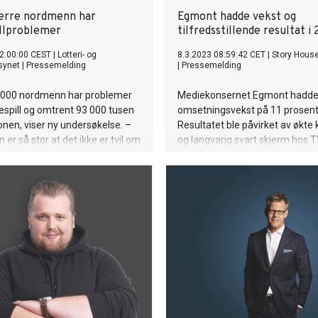
ærre nordmenn har
Egmont hadde vekst og
llproblemer
tilfredsstillende resultat i
2:00:00 CEST
|
Lotteri- og
8.3.2023 08:59:42 CET
|
Story Hous
lsynet
|
Pressemelding
|
Pressemelding
 000 nordmenn har problemer
Mediekonsernet Egmont hadde
spill og omtrent 93 000 tusen
omsetningsvekst på 11 prosent 
sonen, viser ny undersøkelse. –
Resultatet ble påvirket av økte
er så stor at det ikke er tvil om
og langvarig svart skjerm hos T
t med å stanse ulovlige
distributører.
selskap har effekt, sier
rektør i Lotteritilsynet Henrik