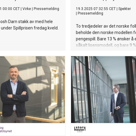
1:00:00 CET
|
Virke
|
Pressemelding
19.3.2025 07:32:55 CET
|
Spekter
|
Pressemelding
Gosh Darn stakk av med hele
To tredjedeler av det norske fo
 under Spillprisen fredag kveld.
beholde den norske modellen f
pengespill. Bare 13 % ønsker å e
såkalt lisensmodell, og bare 9 %
modell vil gi mer penger til god
Det viser en undersøkelse Opin
gjennomført for Spekter.