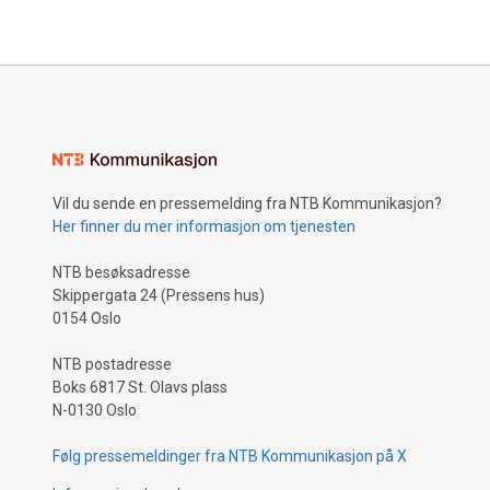
tv. E-hande
vekst. Som
overskudde
konsernet 
hjelpe bar
Vil du sende en pressemelding fra NTB Kommunikasjon?
Her finner du mer informasjon om tjenesten
NTB besøksadresse
Skippergata 24 (Pressens hus)
0154 Oslo
NTB postadresse
Boks 6817 St. Olavs plass
N-0130 Oslo
Følg pressemeldinger fra NTB Kommunikasjon på X