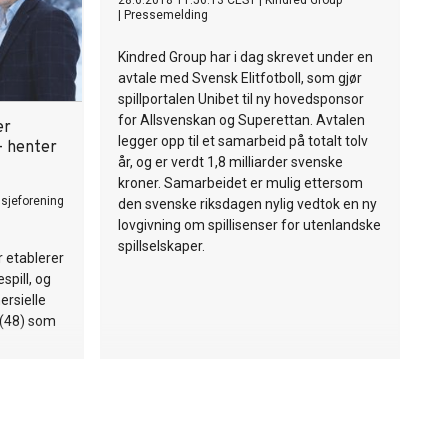
28.6.2018 11:56:13 CEST
|
Kindred Group
|
Pressemelding
Kindred Group har i dag skrevet under en
avtale med Svensk Elitfotboll, som gjør
spillportalen Unibet til ny hovedsponsor
for Allsvenskan og Superettan. Avtalen
er
legger opp til et samarbeid på totalt tolv
– henter
år, og er verdt 1,8 milliarder svenske
kroner. Samarbeidet er mulig ettersom
nsjeforening
den svenske riksdagen nylig vedtok en ny
lovgivning om spillisenser for utenlandske
spillselskaper.
r etablerer
spill, og
rsielle
 (48) som