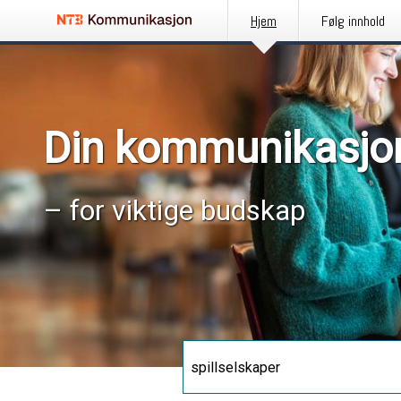
Hjem
Følg innhold
Din kommunikasjo
– for viktige budskap