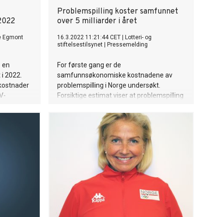
Problemspilling koster samfunnet
 2022
over 5 milliarder i året
e Egmont
16.3.2022 11:21:44 CET
|
Lotteri- og
stiftelsestilsynet
|
Pressemelding
 en
For første gang er de
i 2022.
samfunnsøkonomiske kostnadene av
 kostnader
problemspilling i Norge undersøkt.
V-
Forsiktige estimat viser at problemspilling
koster samfunnet 5,1 milliarder kroner i
året.