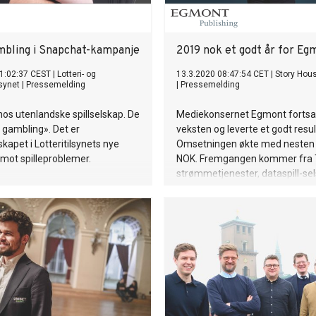
mbling i Snapchat-kampanje
2019 nok et godt år for Eg
1:02:37 CEST
|
Lotteri- og
13.3.2020 08:47:54 CET
|
Story Hou
lsynet
|
Pressemelding
|
Pressemelding
 hos utenlandske spillselskap. De
Mediekonsernet Egmont fortsa
t gambling». Det er
veksten og leverte et godt resul
apet i Lotteritilsynets nye
Omsetningen økte med nesten 
mot spilleproblemer.
NOK. Fremgangen kommer fra 
strømmetjenester, dataspill-se
e-handel. Som fond reinvester
overskuddet sitt i medievirkso
delte i 2019 ut 128 mill. NOK for
barn, unge og filmtalenter. Det
at 2020 blir et krevende år som
den alvorlige korona-krisen so
rammer de nordiske landene.