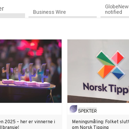
GlobeNews
er
Business Wire
notified
en 2025 – her er vinnerne i
Meningsmåling: Folket slut
llbransje!
om Norsk Tipping