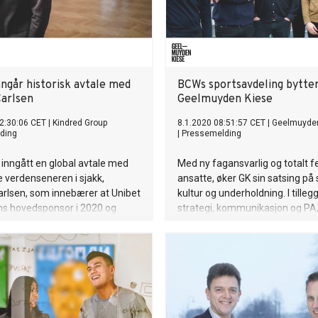
nngår historisk avtale med
BCWs sportsavdeling bytter 
arlsen
Geelmuyden Kiese
2:30:06 CET
|
Kindred Group
8.1.2020 08:51:57 CET
|
Geelmuyden
ding
|
Pressemelding
 inngått en global avtale med
Med ny fagansvarlig og totalt 
 verdenseneren i sjakk,
ansatte, øker GK sin satsing på 
rlsen, som innebærer at Unibet
kultur og underholdning. I tillegg 
ens hovedsponsor i 2020 og
strategi, kommunikasjon og PA, 
soratet vil styrke Unibets
nå også kulturøkonomi, analyse
som ledende spillvaremerke
og global kompetanse innen mu
0 millioner sjakkspillere og
festivalbransjen.
hele verden.