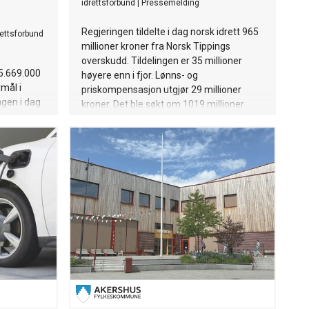
idrettsforbund
|
Pressemelding
Regjeringen tildelte i dag norsk idrett 965
ettsforbund
millioner kroner fra Norsk Tippings
overskudd. Tildelingen er 35 millioner
15.669.000
høyere enn i fjor. Lønns- og
rmål i
priskompensasjon utgjør 29 millioner
ngen i dag
kroner. Det ble søkt om 1019 millioner
llemidler
kroner.
erskudd i