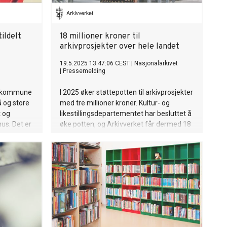
ildelt
18 millioner kroner til
arkivprosjekter over hele landet
19.5.2025 13:47:06 CEST
|
Nasjonalarkivet
|
Pressemelding
keskommune
I 2025 øker støttepotten til arkivprosjekter
å og store
med tre millioner kroner. Kultur- og
t og
likestillingsdepartementet har besluttet å
hus. Det er
øke potten, og Arkivverket får dermed 18
millioner kroner å fordele til
utviklingsprosjekter.