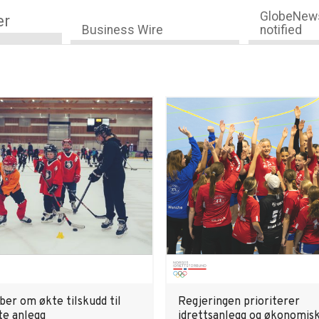
GlobeNews
er
Business Wire
notified
ber om økte tilskudd til
Regjeringen prioriterer
te anlegg
idrettsanlegg og økonomis