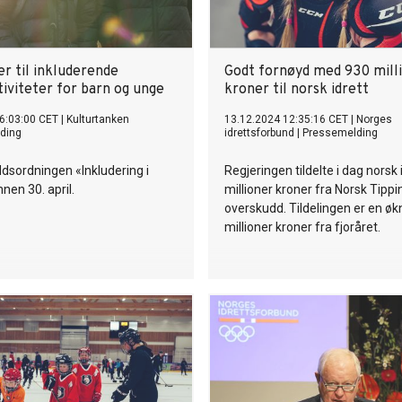
r til inkluderende
Godt fornøyd med 930 mill
iviteter for barn og unge
kroner til norsk idrett
6:03:00 CET
|
Kulturtanken
13.12.2024 12:35:16 CET
|
Norges
ding
idrettsforbund
|
Pressemelding
ddsordningen «Inkludering i
Regjeringen tildelte i dag norsk 
innen 30. april.
millioner kroner fra Norsk Tippi
overskudd. Tildelingen er en øk
millioner kroner fra fjoråret.