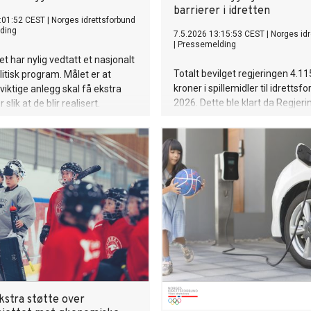
barrierer i idretten
:01:52 CEST
|
Norges idrettsforbund
ding
7.5.2026 13:15:53 CEST
|
Norges idr
|
Pressemelding
et har nylig vedtatt et nasjonalt
Totalt bevilget regjeringen 4.1
itisk program. Målet er at
kroner i spillemidler til idrettsfo
 viktige anlegg skal få ekstra
2026. Dette ble klart da Regjeri
 slik at de blir realisert.
vedtok hovedfordelingen av spi
som følge av Norsk Tippings ov
2025.
kstra støtte over