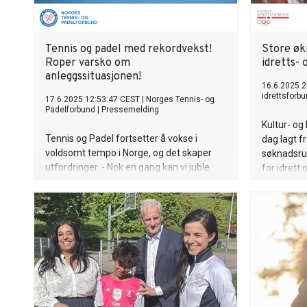
Tennis og padel med rekordvekst!
Store økn
Roper varsko om
idretts-
anleggssituasjonen!
16.6.2025 2
idrettsforb
17.6.2025 12:53:47 CEST
|
Norges Tennis- og
Padelforbund
|
Pressemelding
Kultur- og
Tennis og Padel fortsetter å vokse i
dag lagt 
voldsomt tempo i Norge, og det skaper
søknadsrun
utfordringer. - Nok en gang kan vi juble
for idrett 
over en fantastisk medlemsvekst, men
dessverre må vi rope ett varsko:
Anleggssituasjonen for tennis er prekær,
slår Generalsekretær Aslak Paulsen i
Norges Tennis- og Padelforbund fast.