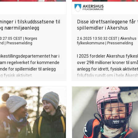
inger i tilskuddssatsene til
Disse idrettsanleggene får t
 og nærmiljøanlegg
spillemidler i Akershus
0:27:05 CEST
|
Norges
2.6.2025 13:50:32 CEST
|
Akershus
und
|
Pressemelding
fylkeskommune
|
Pressemelding
 likestillingsdepartementet har i
I 2025 fordeler Akershus fyl
fram regelverket for kommende
over 298 millioner kroner til sm
de for spillemidler til anlegg
anlegg for idrett, fysisk aktivite
og fysisk aktivitet.
friluftsliv rundt om i hele Akers
et rekordhøyt beløp.