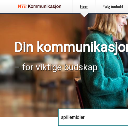
Hjem
Følg innhold
Din kommunikasjo
– for viktige budskap