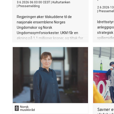
3.6.2026 06:03:00 CEST
|
Kulturtanken
|
Pressemelding
2.6.2026 13
|
Pressemel
Regjeringen øker tilskuddene til de
Idrettsstyr
nasjonale ensemblene Norges
anleggspol
Ungdomskor og Norsk
strategisk
Ungdomssymfoniorkester. UKM får en
spillemidler
økning på 1,1 millioner kroner, og tiltak for
mangfold og inkludering blir styrket.
Savner e