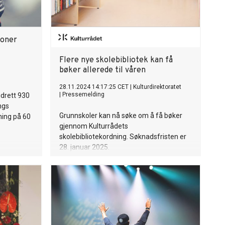
ioner
Flere nye skolebibliotek kan få
bøker allerede til våren
28.11.2024 14:17:25 CET
|
Kulturdirektoratet
|
Pressemelding
idrett 930
ngs
Grunnskoler kan nå søke om å få bøker
ning på 60
gjennom Kulturrådets
skolebibliotekordning. Søknadsfristen er
28. januar 2025.