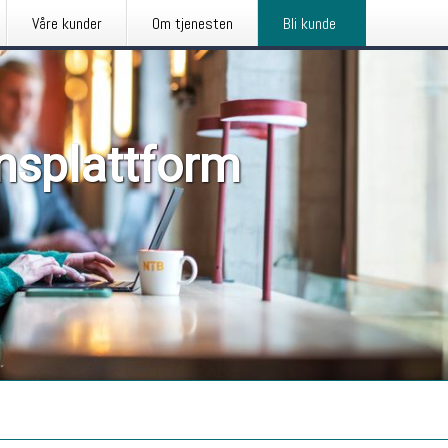
Våre kunder
Om tjenesten
Bli kunde
nsplattform