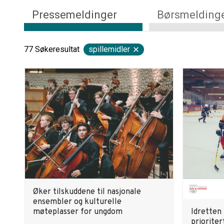
Pressemeldinger
Børsmelding
77
Søkeresultat
spillemidler
Øker tilskuddene til nasjonale
ensembler og kulturelle
møteplasser for ungdom
Idretten 
prioriter