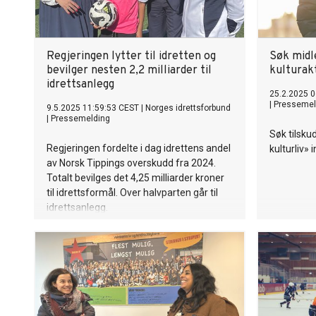
Regjeringen lytter til idretten og
Søk midle
bevilger nesten 2,2 milliarder til
kulturakt
idrettsanlegg
25.2.2025 0
|
Pressemel
9.5.2025 11:59:53 CEST
|
Norges idrettsforbund
|
Pressemelding
Søk tilsku
Regjeringen fordelte i dag idrettens andel
kulturliv» 
av Norsk Tippings overskudd fra 2024.
Totalt bevilges det 4,25 milliarder kroner
til idrettsformål. Over halvparten går til
idrettsanlegg.