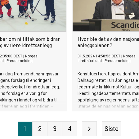
ber om ni tiltak som bidrar
Hvor ble det av den nasjon
ng av flere idrettsanlegg
anleggsplanen?
2:35:00 CEST
|
Norges
31.5.2024 14:58:56 CEST
|
Norges
und
|
Pressemelding
idrettsforbund
|
Pressemelding
ar i dag fremsendt høringssvar
Konstituert idrettspresident Ar
gens forslag til endringer i
Dalhaug rettet i sin åpningstale
elregelverket for idrettsanlegg.
ledermøte kritikk mot Kultur- o
ns forslag er alvorlig for
likestillingsdepartementets m
klingen i landet og vil bidra til
oppfølging av regjeringens løft
 færre anlegg i fremtiden –
utarbeide en nasjonal anleggspl
 Idretten inviterer nå regjeringen
ruste opp og bygge flere idrett
rbeid for å sette fart på
ggingen.
1
2
3
4
Siste