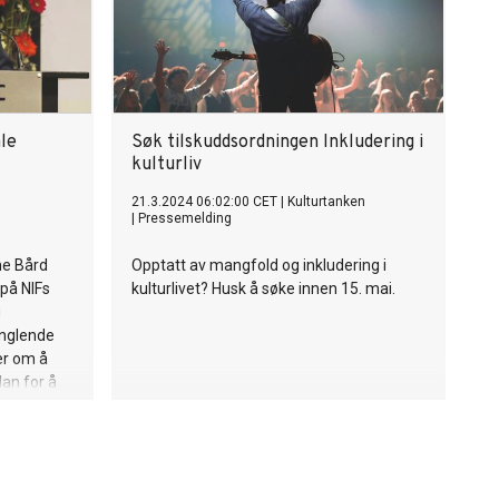
ale
Søk tilskuddsordningen Inkludering i
kulturliv
21.3.2024 06:02:00 CET
|
Kulturtanken
|
Pressemelding
ne Bård
Opptatt av mangfold og inkludering i
 på NIFs
kulturlivet? Husk å søke innen 15. mai.
g
anglende
er om å
an for å
sanlegg.