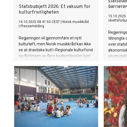
statsbud
Statsbudsjett 2026: Et vakuum for
barrierer
kulturfrivilligheten
15.10.2025
idrettsforb
16.10.2025 08:41:53 CEST
|
Norsk musikkråd
|
Pressemelding
Regjeringe
Regjeringen vil gjennomføre et nytt
tiltrengte
kulturløft, men Norsk musikkråd kan ikke
over stats
se at drastiske kutt i Regionale kulturfond
økonomiske
og flyttingen av flere budsjettposter bort
idrettsdel
fra statsbudsjettet og over til
spillemidlene samsvarer med dette løftet.