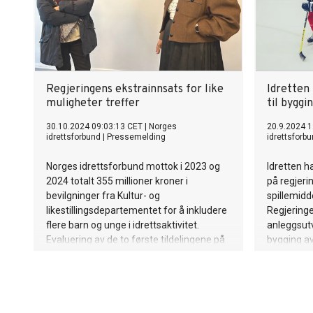
Regjeringens ekstrainnsats for like
Idretten 
muligheter treffer
til byggi
30.10.2024 09:03:13 CET
|
Norges
20.9.2024 1
idrettsforbund
|
Pressemelding
idrettsforb
Norges idrettsforbund mottok i 2023 og
Idretten h
2024 totalt 355 millioner kroner i
på regjerin
bevilgninger fra Kultur- og
spillemidd
likestillingsdepartementet for å inkludere
Regjeringe
flere barn og unge i idrettsaktivitet.
anleggsutvi
Evaluering av de to første tildelingene på
bygging av
225 millioner kroner viser at den
ikke flere.
målrettede innsatsen treffer i henhold til
til et sama
formålet.
anleggsby