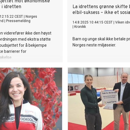
sjettet mot økonomiske
 i idretten
La idrettens grønne skifte 
elbil-suksess – ikke et sosi
 12:15:22 CEST
|
Norges
und
|
Pressemelding
14.8.2025 10:44:15 CEST
|
Viken idr
|
Kronikk
n viderefører ikke den høyst
Barn og unge skal ikke betale pr
 ordningen med ekstra støtte
Norges neste miljøseier.
budsjettet for å bekjempe
 barrierer for
takelse.