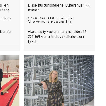
bli en
Disse kulturlokalene i Akershus fikk
alt tap
midler
ettskrets
1.7.2025 14:29:01 CEST
|
Akershus
fylkeskommune
|
Pressemelding
isen for
Akershus fylkeskommune har tildelt 12
206 869 kroner til elleve kulturlokaler i
fylket.