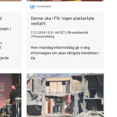
d
Denne uka i FN: Ingen plastavtale
vedtatt!
onen i
2.12.2024 13:21:44 CET
|
FN-sambandet
|
Pressemelding
ns
g
Hver mandag ettermiddag gir vi deg
informasjon om ukas viktigste hendelser i
fjerde
FN
r og
er den 48.
FNs
sal
fra
nde
tlige