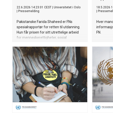
22.6.2026 14:23:01 CEST
|
Universitetet i Oslo
18.5.2026 1
|
Pressemelding
|
Pressemel
Pakistanske Farida Shaheed er FNs
Hver mand
spesialrapportør for retten til utdanning.
informasjo
Hun får prisen for sitt utrettelige arbeid
FN.
for menneskerettigheter, sosial
rettferdighet og likestilling.