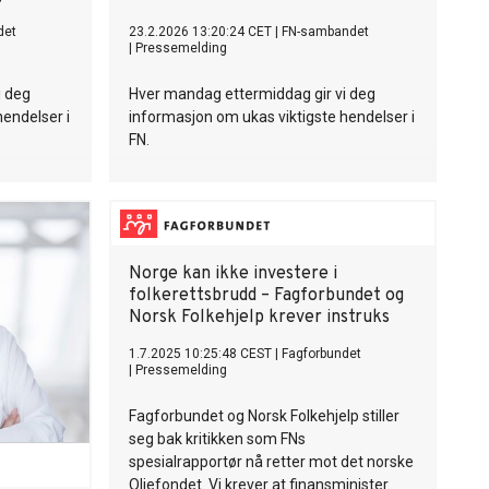
det
23.2.2026 13:20:24 CET
|
FN-sambandet
|
Pressemelding
i deg
Hver mandag ettermiddag gir vi deg
hendelser i
informasjon om ukas viktigste hendelser i
FN.
Norge kan ikke investere i
folkerettsbrudd – Fagforbundet og
Norsk Folkehjelp krever instruks
1.7.2025 10:25:48 CEST
|
Fagforbundet
|
Pressemelding
Fagforbundet og Norsk Folkehjelp stiller
seg bak kritikken som FNs
spesialrapportør nå retter mot det norske
Oljefondet. Vi krever at finansminister