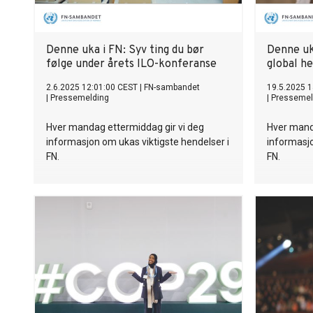
Denne uka i FN: Syv ting du bør
Denne uka
følge under årets ILO-konferanse
global h
2.6.2025 12:01:00 CEST
|
FN-sambandet
19.5.2025 1
|
Pressemelding
|
Pressemel
Hver mandag ettermiddag gir vi deg
Hver mand
informasjon om ukas viktigste hendelser i
informasjo
FN.
FN.