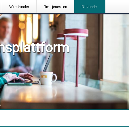
Våre kunder
Om tjenesten
Bli kunde
nsplattform