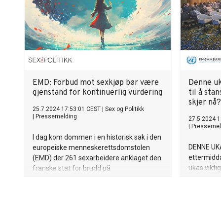
EMD: Forbud mot sexkjøp bør være
Denne uka
gjenstand for kontinuerlig vurdering
til å sta
skjer nå?
25.7.2024 17:53:01 CEST
|
Sex og Politikk
|
Pressemelding
27.5.2024 1
|
Pressemel
I dag kom dommen i en historisk sak i den
DENNE UKA
europeiske menneskerettsdomstolen
ettermidda
(EMD) der 261 sexarbeidere anklaget den
ukas viktig
franske stat for brudd på
menneskerettighetene ved å forby
sexkjøp. Sex og Politikk og PION er
fornøyde med at domstolen mener at
forbud mot sexkjøp bør være gjenstand
for en kontinuerlig vurdering, men mener