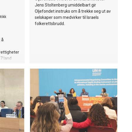
Jens Stoltenberg umiddelbart gir
Oljefondet instruks om å trekke seg ut av
tikk
selskaper som medvirker til Israels
folkerettsbrudd.
 å
rettigheter
47 land
 mot og 3