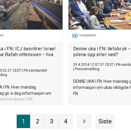
 i FN: ICJ beordrer Israel
Denne uka i FN: Vetobruk –
nse Rafah-offensiven – hva
pilene opp eller ned?
29.4.2024 12:07:57 CEST
|
FN-samb
|
Pressemelding
3:02:27 CEST
|
FN-sambandet
ding
DENNE UKA I FN: Hver mandag gi
 I FN: Hver mandag
informasjon om ukas viktigste 
g gir vi deg informasjon om
FN.
ste hendelser i FN.
1
2
3
4
Siste