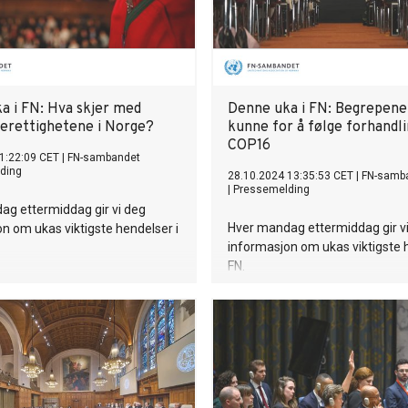
organer som direkte implemen
statens politikk og overvåker o
av statens
menneskerettighetsforpliktelse
medlemmer av Majilis, parlamen
Kasakhstan. Mer enn 100 deleg
a i FN: Hva skjer med
Denne uka i FN: Begrepene
fra FNs medlemsland deltok i
rettighetene i Norge?
kunne for å følge forhandl
gjennomgangen. Det viste en g
COP16
interesse for en åpen og konstr
1:22:09 CET
|
FN-sambandet
ding
dialog med landet vårt. Arran
28.10.2024 13:35:53 CET
|
FN-samb
|
Pressemelding
ble holdt i form av en interaktiv
ag ettermiddag gir vi deg
der FNs medlemsland stilte spø
Hver mandag ettermiddag gir v
n om ukas viktigste hendelser i
kom med kommentarer og anbe
informasjon om ukas viktigste 
for ytterligere forbedring av vår
FN.
menneskerettighetssystem. Den 
delegasjonen fra Kasakhstan, l
justisminister Yerlan Sarsemba
henvendte seg til FNs mennesk