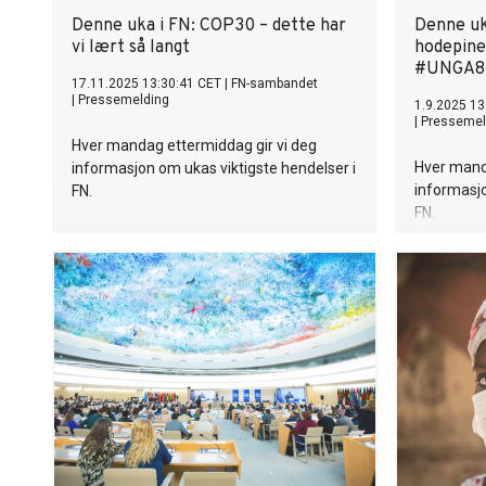
Denne uka i FN: COP30 – dette har
Denne uk
vi lært så langt
hodepine
#UNGA8
17.11.2025 13:30:41 CET
|
FN-sambandet
|
Pressemelding
1.9.2025 13
|
Pressemel
Hver mandag ettermiddag gir vi deg
Hver mand
informasjon om ukas viktigste hendelser i
informasjo
FN.
FN.