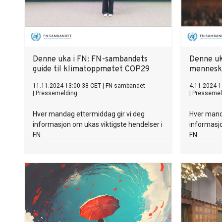
Denne uka i FN: FN-sambandets
Denne uk
guide til klimatoppmøtet COP29
menneske
11.11.2024 13:00:38 CET
|
FN-sambandet
4.11.2024 1
|
Pressemelding
|
Pressemel
Hver mandag ettermiddag gir vi deg
Hver mand
informasjon om ukas viktigste hendelser i
informasjo
FN.
FN.