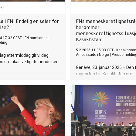
 i FN: Endelig en seier for
FNs menneskerettighetsrå
else?
berømmer
menneskerettighetssituasj
4:17:32 CEST
|
FN-sambandet
Kasakhstan
ding
5.2.2025 11:05:03 CET
|
Kasakhsta
Ambassade i Norge
|
Pressemeldin
ag ettermiddag gir vi deg
n om ukas viktigste hendelser i
Genève, 23. januar 2025 – Den 
rapporten fra Kasakhstan om
oppfyllelsen av
menneskerettighetsforpliktelse
anbefalingene fra den forrige
gjennomgangen ble vurdert und
sesjonen til arbeidsgruppen til 
menneskerettighetsråds Univer
Periodic Review. Delegasjonen 
Kasakhstan besto av høytståe
embetsmenn fra ni viktigste sta