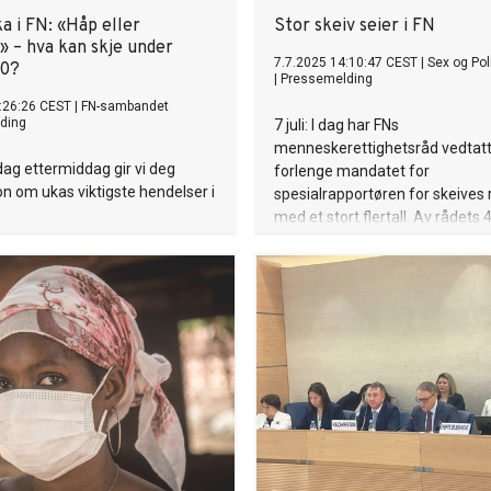
a i FN: «Håp eller
Stor skeiv seier i FN
» – hva kan skje under
7.7.2025 14:10:47 CEST
|
Sex og Poli
0?
|
Pressemelding
:26:26 CEST
|
FN-sambandet
ding
7 juli: I dag har FNs
menneskerettighetsråd vedtatt
ag ettermiddag gir vi deg
forlenge mandatet for
n om ukas viktigste hendelser i
spesialrapportøren for skeives 
med et stort flertall. Av rådets 
stemte 29 for, mens 15 stemte
var avholdne.