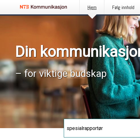
Hjem
Følg innhold
Din kommunikasjo
– for viktige budskap