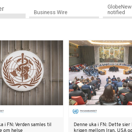
GlobeNews
er
Business Wire
notified
 i FN: Verden samles til
Denne uka i FN: Dette sie
e om helse
krigen mellom Iran, USA og