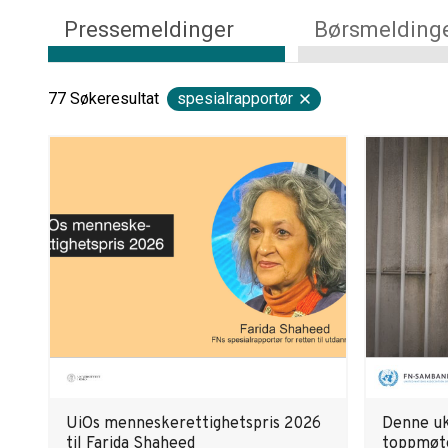
Pressemeldinger
Børsmelding
77
Søkeresultat
spesialrapportør
UiOs menneskerettighetspris 2026
Denne uka
til Farida Shaheed
toppmøt