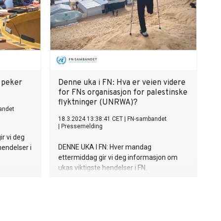
 peker
Denne uka i FN: Hva er veien videre
for FNs organisasjon for palestinske
flyktninger (UNRWA)?
andet
18.3.2024 13:38:41 CET
|
FN-sambandet
|
Pressemelding
r vi deg
DENNE UKA I FN: Hver mandag
hendelser i
ettermiddag gir vi deg informasjon om
ukas viktigste hendelser i FN.