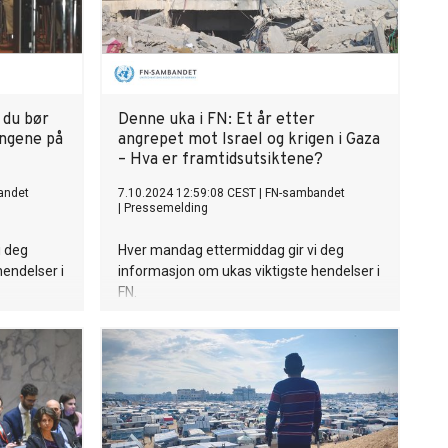
terer
ppfyllelsen
r, samt
tet i
asjoner
 du bør
Denne uka i FN: Et år etter
ingene på
angrepet mot Israel og krigen i Gaza
enuin
– Hva er framtidsutsiktene?
uktiv
gementet
andet
7.10.2024 12:59:08 CEST
|
FN-sambandet
|
Pressemelding
 diskusjon,
rsmål,
i deg
Hver mandag ettermiddag gir vi deg
falinger
hendelser i
informasjon om ukas viktigste hendelser i
t lands
FN.
offisielle
edet av
yev,
er