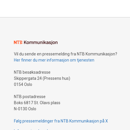
likevel at domstolen ikke går langt nok i
sine vurderinger.
Vil du sende en pressemelding fra NTB Kommunikasjon?
Her finner du mer informasjon om tjenesten
NTB besøksadresse
Skippergata 24 (Pressens hus)
0154 Oslo
NTB postadresse
Boks 6817 St. Olavs plass
N-0130 Oslo
Følg pressemeldinger fra NTB Kommunikasjon på X