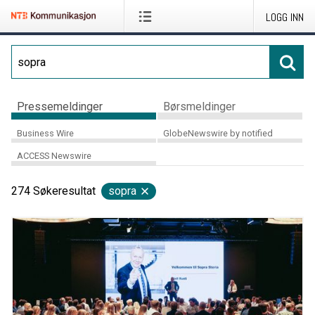
LOGG INN
Pressemeldinger
Børsmeldinger
Business Wire
GlobeNewswire by notified
ACCESS Newswire
274
Søkeresultat
sopra