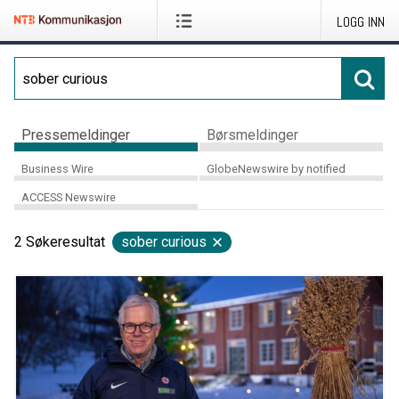
LOGG INN
Pressemeldinger
Børsmeldinger
Business Wire
GlobeNewswire by notified
ACCESS Newswire
2
Søkeresultat
sober curious