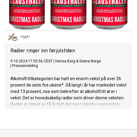
Radler ringer inn førjulstiden
9.10.2024 17:50:56 CEST
|
Hansa Borg & Solera Norge
|
Pressemelding
Alkoholfrittkategorien har hatt en enorm vekst på over 26
prosent de siste fire ukene*. Så langt i år har markedet vokst
med 13 prosent, noe som bekrefter at alkoholfritt øl er i
vekst. Det er hovedsakelig radler som driver denne veksten.
Radler er i løpet av få år blitt det nest største segmentet i
klasse A, med en andel på så mye som 18,9 prosent.