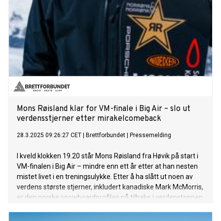
Mons Røisland klar for VM-finale i Big Air – slo ut
verdensstjerner etter mirakelcomeback
28.3.2025 09:26:27 CET
|
Brettforbundet
|
Pressemelding
I kveld klokken 19.20 står Mons Røisland fra Høvik på start i
VM-finalen i Big Air – mindre enn ett år etter at han nesten
mistet livet i en treningsulykke. Etter å ha slått ut noen av
verdens største stjerner, inkludert kanadiske Mark McMorris,
er den norske snowboardprofilen nå tilbake i verdenstoppen
– klar for å jakte gull i en av sesongens mest spektakulære
finaler.