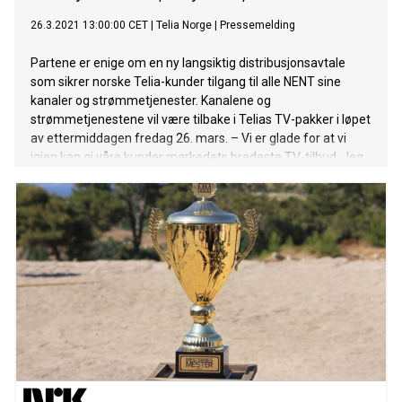
26.3.2021 13:00:00 CET
|
Telia Norge
|
Pressemelding
Partene er enige om en ny langsiktig distribusjonsavtale
som sikrer norske Telia-kunder tilgang til alle NENT sine
kanaler og strømmetjenester. Kanalene og
strømmetjenestene vil være tilbake i Telias TV-pakker i løpet
av ettermiddagen fredag 26. mars. – Vi er glade for at vi
igjen kan gi våre kunder markedets bredeste TV-tilbud. Jeg
vil samtidig beklage situasjonen som har vært de siste
ukene overfor våre kunder. Vi forstår frustrasjonen, men vi
har nå funnet en god løsning for begge parter, sier Stein-Erik
Vellan, administrerende direktør for Telia Norge. – Avtalen
sikrer valgfrihet, mangfold og muligheten til å se
kvalitetsinnhold på Norges mest moderne TV-plattform når
kundene selv vil, hvor de vil og på hvilken skjerm de vil. Våre
kunder kan se frem til mye spennende fremover, enten det
er fotball, langrenn, alpint eller masse annen vinteridrett,
serier, programmer og filmer. Den nye avtalen gir Telia-
kundene Norges bredeste portefølje av NENT-innhold. Det
betyr blant annet Champio