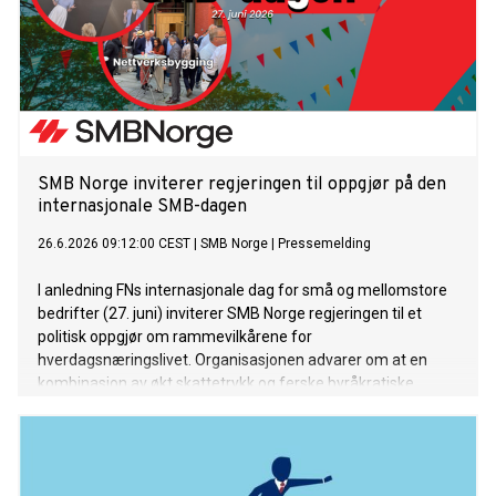
SMB Norge inviterer regjeringen til oppgjør på den
internasjonale SMB-dagen
26.6.2026 09:12:00 CEST
|
SMB Norge
|
Pressemelding
I anledning FNs internasjonale dag for små og mellomstore
bedrifter (27. juni) inviterer SMB Norge regjeringen til et
politisk oppgjør om rammevilkårene for
hverdagsnæringslivet. Organisasjonen advarer om at en
kombinasjon av økt skattetrykk og ferske byråkratiske
regelendringer er i ferd med å kvele innovasjonskraften i
norske distriktsbedrifter.