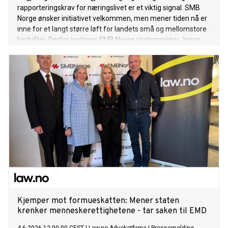
rapporteringskrav for næringslivet er et viktig signal. SMB
Norge ønsker initiativet velkommen, men mener tiden nå er
inne for et langt større løft for landets små og mellomstore
bedrifter. Derfor inviterer SMB Norge statsminister Jonas
Gahr Støre, finansminister Jens Stoltenberg og
næringsminister Cecilie Myrseth til markeringen av FNs
internasjonale dag for små og mellomstore bedrifter 27.
juni.
Kjemper mot formueskatten: Mener staten
krenker menneskerettighetene - tar saken til EMD