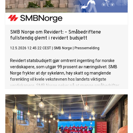
SMB Norge om Revidert: – Småbedriftene
fullstendig glemt i revidert budsjett
12.5.2026 12:45:22 CEST
|
SMB Norge
|
Pressemelding
Revidert statsbudsjett gjør omtrent ingenting for norske
verdiskapere, som utgjør 99 prosent av næringslivet. SMB
Norge frykter at dyr sykelønn, høy skatt og manglende
forenkling vil kvele vekstevnen hos landets viktigste
verdiskapere. SMB Norge peker på at mange småbedrifter
opplever et svært krevende kostnadsnivå, med høye renter,
økte innkjøpspriser, høy nettleie og store energikostnader.