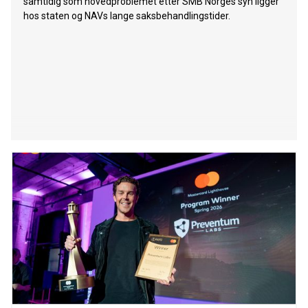
samtidig som hovedproblemet etter SMB Norges syn ligger
hos staten og NAVs lange saksbehandlingstider.