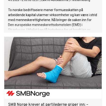
4.6.2026 12:00:00 CEST
|
Law.no Advokatfirma
|
Pressemelding
To norske bedriftseiere mener formuesskatten på
arbeidende kapital utarmer virksomheter og kan være i strid
med menneskerettighetene. Nå bringer de saken inn for
Den europeiske menneskerettsdomstolen (EMD) i
Strasbourg. Utfallet kan få betydning for et bredt lag av
norske små og mellomstore bedrifter.
SMB Norge krever at partilederne griper inn: –