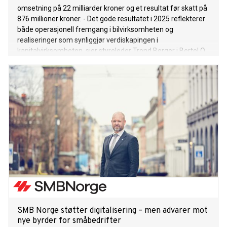
omsetning på 22 milliarder kroner og et resultat før skatt på
876 millioner kroner. - Det gode resultatet i 2025 reflekterer
både operasjonell fremgang i bilvirksomheten og
realiseringer som synliggjør verdiskapingen i
kapitalvirksomheten, sier styreleder Trond Berger i Bertel O.
Steen Holding. Bertel O. Steen-konsernet har tre
virksomhetsområder: Bil, Eiendom og Kapital.
SMB Norge støtter digitalisering – men advarer mot
nye byrder for småbedrifter