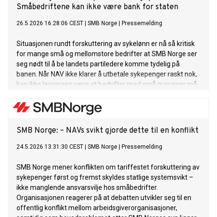
Småbedriftene kan ikke være bank for staten
26.5.2026 16:28:06 CEST
|
SMB Norge
|
Pressemelding
Situasjonen rundt forskuttering av sykelønn er nå så kritisk
for mange små og mellomstore bedrifter at SMB Norge ser
seg nødt til å be landets partiledere komme tydelig på
banen. Når NAV ikke klarer å utbetale sykepenger raskt nok,
kan ikke løsningen være at bedrifter med små marginer må
bære statens kostnader og likviditetsrisiko.
SMB Norge: – NAVs svikt gjorde dette til en konflikt
24.5.2026 13:31:30 CEST
|
SMB Norge
|
Pressemelding
SMB Norge mener konflikten om tariffestet forskuttering av
sykepenger først og fremst skyldes statlige systemsvikt –
ikke manglende ansvarsvilje hos småbedrifter.
Organisasjonen reagerer på at debatten utvikler seg til en
offentlig konflikt mellom arbeidsgiverorganisasjoner,