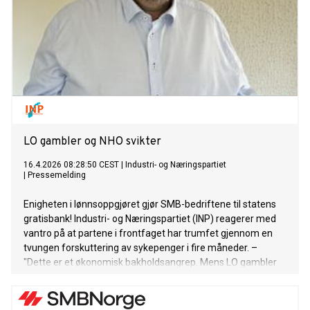
LO gambler og NHO svikter
16.4.2026 08:28:50 CEST
|
Industri- og Næringspartiet
|
Pressemelding
Enigheten i lønnsoppgjøret gjør SMB-bedriftene til statens
gratisbank! Industri- og Næringspartiet (INP) reagerer med
vantro på at partene i frontfaget har trumfet gjennom en
tvungen forskuttering av sykepenger i fire måneder. –
"Dette er et økonomisk bakholdsangrep. Mens LO gambler
med arbeidsplassene til sine egne medlemmer, har NHO
totalt sviktet sitt ansvar for småbedriftene ved å la dette
passere", sier partileder i INP, Øistein Høksnes.