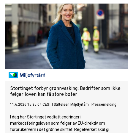
innover seg organisasjonens problemforståelse og faglige
analyser fra de siste tre årene. Han advarer samtidig kraftig
mot at strategien forblir en samling med gode intensjoner
dersom regjeringen fortsetter å vike unna de mest konkrete,
gryteklare og tyngste strukturelle reformene.
Stortinget forbyr grønnvasking: Bedrifter som ikke
følger loven kan få store bøter
11.6.2026 15:35:04 CEST
|
Stiftelsen Miljøfyrtårn
|
Pressemelding
I dag har Stortinget vedtatt endringer i
markedsføringsloven som følger av EU-direktiv om
forbrukervern i det grønne skiftet. Regelverket skal gi