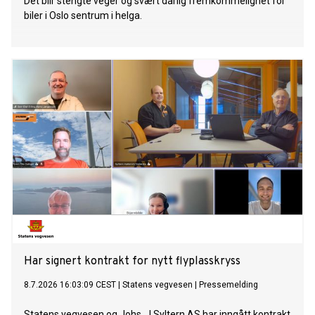
Det blir stengte veger og svært dårlig fremkommelighet for
biler i Oslo sentrum i helga.
Har signert kontrakt for nytt flyplasskryss
8.7.2026 16:03:09 CEST
|
Statens vegvesen
|
Pressemelding
Statens vegvesen og Johs. J Syltern AS har inngått kontrakt