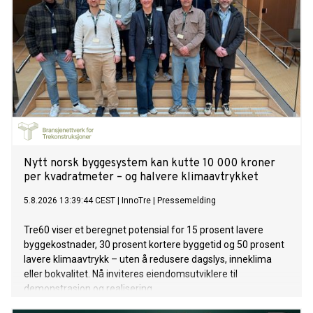
Nytt norsk byggesystem kan kutte 10 000 kroner
per kvadratmeter – og halvere klimaavtrykket
5.8.2026 13:39:44 CEST
|
InnoTre
|
Pressemelding
Tre60 viser et beregnet potensial for 15 prosent lavere
byggekostnader, 30 prosent kortere byggetid og 50 prosent
lavere klimaavtrykk – uten å redusere dagslys, inneklima
eller bokvalitet. Nå inviteres eiendomsutviklere til
demonstrasjon og realisering.