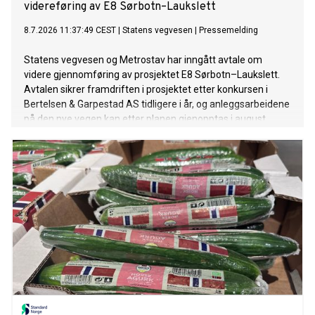
videreføring av E8 Sørbotn–Laukslett
8.7.2026 11:37:49 CEST
|
Statens vegvesen
|
Pressemelding
Statens vegvesen og Metrostav har inngått avtale om
videre gjennomføring av prosjektet E8 Sørbotn–Laukslett.
Avtalen sikrer framdriften i prosjektet etter konkursen i
Bertelsen & Garpestad AS tidligere i år, og anleggsarbeidene
på den nye vegen kan etter planen gjenopptas i august.