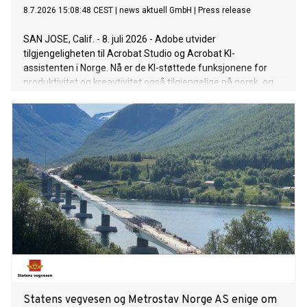
8.7.2026 15:08:48 CEST
|
news aktuell GmbH
|
Press release
SAN JOSE, Calif. - 8. juli 2026 - Adobe utvider
tilgjengeligheten til Acrobat Studio og Acrobat KI-
assistenten i Norge. Nå er de KI-støttede funksjonene for
produktivitet og kreavtivitet også tilgjengelige på norsk, og
kan dermed brukes av brukere på lokalt språk. Acrobat
Studio kombinerer Adobe Acrobat Pro, Adobe Express
Premium og smarte KI-assistenter. Acrobat KI-assistent er
også tilgjengelig som et separat tillegg for alle Adobe
Acrobat-produkter (Acrobat Reader, Acrobat Standard og
Acrobat Pro) – et fleksibelt alternativ for alle som ønsker å
bruke KI-støttede funksjoner kun når de arbeider med
dokumenter. Begge disse tilbudene gjør det mulig for
brukere å raskere samle inn informasjon i PDF-er og Office-
dokumenter, opprette innhold og effektivisere arbeidsflyten.
Acrobat Studio og Acrobat KI-assistenten markerer et viktig
trinn i utviklingen av PDF-filen, som har blitt standarden for
viktige dokumenter siden den ble lansert av Adobe i 1993.
Acrobat utvikler seg fra et ledende pr
Statens vegvesen og Metrostav Norge AS enige om