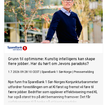
Grunn til optimisme: Kunstig intelligens kan skape
flere jobber. Har du hørt om Jevons paradoks?
1.7.2026 09:28:10 CEST
|
SpareBank 1 Sør-Norge
|
Pressemelding
Nye funn fra SpareBank 1 Sør-Norges Konjunkturbarometer
utfordrer forestillingen om at KI først og fremst vil føre til
færre jobber. Bedrifter som opplever effektivisering med KI,
har også størst tro på økt bemanning framover. Det får
sjeføkonomen til å tenke på et kjent paradoks.