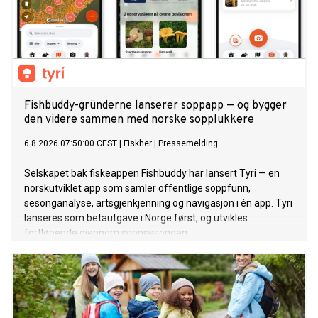
Fishbuddy-gründerne lanserer soppapp — og bygger
den videre sammen med norske sopplukkere
6.8.2026 07:50:00 CEST
|
Fiskher
|
Pressemelding
Selskapet bak fiskeappen Fishbuddy har lansert Tyri — en
norskutviklet app som samler offentlige soppfunn,
sesonganalyse, artsgjenkjenning og navigasjon i én app. Tyri
lanseres som betautgave i Norge først, og utvikles
fortløpende gjennom soppsesongen.