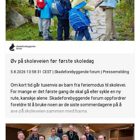
Øv på skoleveien før første skoledag
5.8.2026 13:58:31 CEST
|
Skadeforebyggende forum
|
Pressemelding
Om kort tid går tusenvis av barn fra feriemodus til skolevei.
For mange er det første gang de skal gå eller sykle en ny
rute, kanskje alene. Skadeforebyggende forum oppfordrer
foreldre til å bruke noen av de siste sommerdagene på å
øve på skoleveien sammen med barna.