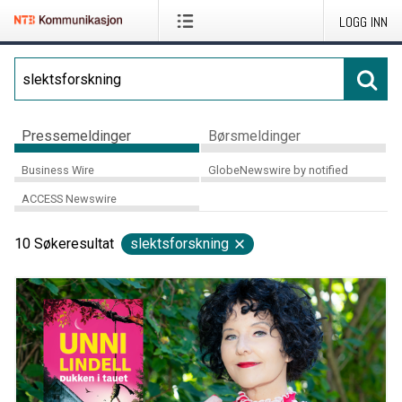
LOGG INN
Pressemeldinger
Børsmeldinger
Business Wire
GlobeNewswire by notified
ACCESS Newswire
10
Søkeresultat
slektsforskning