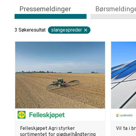
Pressemeldinger
Børsmelding
3
Søkeresultat
slangespreder
Felleskjøpet Agri styrker
Vil ta i 
sortimentet for gjødselhåndtering