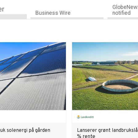
GlobeNews
er
Business Wire
notified
bruk solenergi på gården
Lanserer grønt landbrukslån
% rente