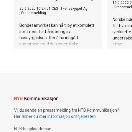
19.5.2022 0
|
Pressemel
25.6.2025 10:24:51 CEST
|
Felleskjøpet Agri
|
Pressemelding
Norske bøn
Bondesamvirket kan nå tilby et komplett
for hva sl
sortiment for håndtering av
iverksette
husdyrgjødsel etter å ha inngått
undersøkel
samarbeid med den østerrikske
listen.
leverandøren Perwolf.
Vil du sende en pressemelding fra NTB Kommunikasjon?
Her finner du mer informasjon om tjenesten
NTB besøksadresse