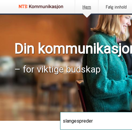
Hjem
Følg innhold
Din kommunikasjo
– for viktige budskap