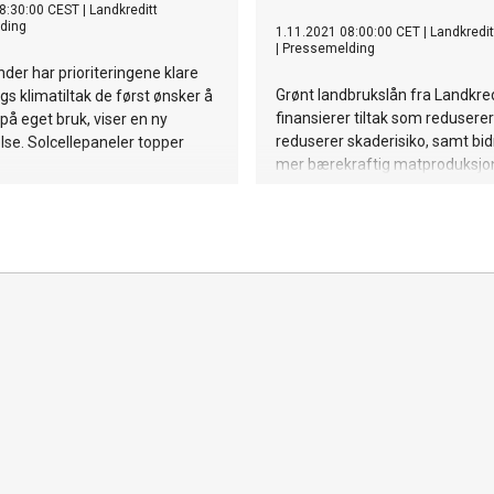
8:30:00 CEST
|
Landkreditt
ding
1.11.2021 08:00:00 CET
|
Landkredit
|
Pressemelding
der har prioriteringene klare
Grønt landbrukslån fra Landkre
ags klimatiltak de først ønsker å
finansierer tiltak som reduserer 
 på eget bruk, viser en ny
reduserer skaderisiko, samt bidr
se. Solcellepaneler topper
mer bærekraftig matproduksjo