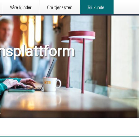
Våre kunder
Om tjenesten
Bli kunde
nsplattform