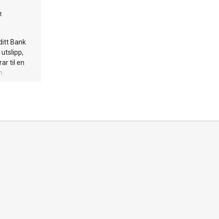
t
ditt Bank
utslipp,
ar til en
n.