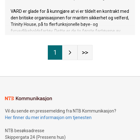
VARD er glade for å kunngjøre at vi er tildelt en kontrakt med
den britiske organisasjonen for maritim sikkerhet og velferd,
Trinity House, på to flerfunksjonelle bøye- og
fyrvedlikeholdsfartøy. Dette er de to første fartøyene av
denne typen VARD har signert kontrakt på. Kontraktsverdien
overstiger 220 millioner euro.
1
>>
Vil du sende en pressemelding fra NTB Kommunikasjon?
Her finner du mer informasjon om tjenesten
NTB besøksadresse
Skippergata 24 (Pressens hus)