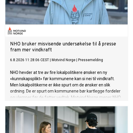
NHO bruker misvisende undersøkelse til å presse
fram mer vindkraft
6.8.2026 11:28:06 CEST
|
Motvind Norge
|
Pressemelding
NHO hevder at tre av fire lokalpolitikere ønsker en ny
«kunnskapsplikt» før kommunene kan si nei til vindkraft.
Men lokalpolitikerne er ikke spurt om de ønsker en slik
ordning. De er spurt om kommunene bør kartlegge fordeler
og ulemper før de fatter vedtak. Motvind Norge mener NHO
bruker et selvfølgelig svar til å legitimere mer statlig press
på kommunene.