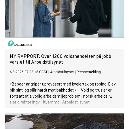
NY RAPPORT: Over 1200 voldshendelser på jobb
varslet til Arbeidstilsynet
6.8.2026 07:08:18 CEST
|
Arbeidstilsynet
|
Pressemelding
«Beboer angriper uprovosert med kvelertak og roping. Elev
blir sint, og slår hardt mot bakhodet.» – Vold og trusler er
fortsatt et alvorlig arbeidsmiljøproblem i norsk arbeidsliv,
sier direktør Ingvill Kvernmo i Arbeidstilsynet.