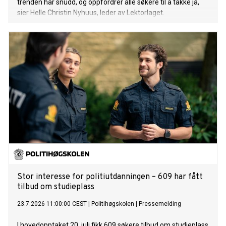
trenden har snudd, og oppfordrer alle søkere til å takke ja,
sier Helle Christin Nyhuus, leder av Lektorlaget.
Stor interesse for politiutdanningen – 609 har fått
tilbud om studieplass
23.7.2026 11:00:00 CEST
|
Politihøgskolen
|
Pressemelding
I hovedopptaket 20. juli fikk 609 søkere tilbud om studieplass