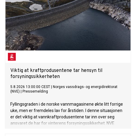
Viktig at kraftprodusentene tar hensyn til
forsyningssikkerheten
5.8.2026 13:00:00 CEST
|
Norges vassdrags- og energidirektorat
(NVE)
|
Pressemelding
Fyllingsgraden i de norske vannmagasinene økte litt forrige
uke, men er fremdeles lav for årstiden. I denne situasjonen
er det viktig at vannkraftprodusentene tar inn over seg
ansvaret de har for vinterens forsyningssikkerhet. NVE
følger utviklingen av kraftsituasjonen, i tett dialog med