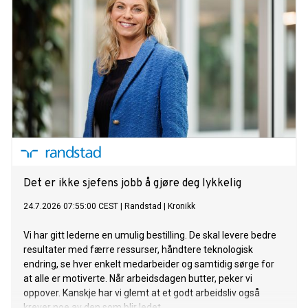
Det er ikke sjefens jobb å gjøre deg lykkelig
24.7.2026 07:55:00 CEST
|
Randstad
|
Kronikk
Vi har gitt lederne en umulig bestilling. De skal levere bedre
resultater med færre ressurser, håndtere teknologisk
endring, se hver enkelt medarbeider og samtidig sørge for
at alle er motiverte. Når arbeidsdagen butter, peker vi
oppover. Kanskje har vi glemt at et godt arbeidsliv også
krever noe av den som blir ledet.