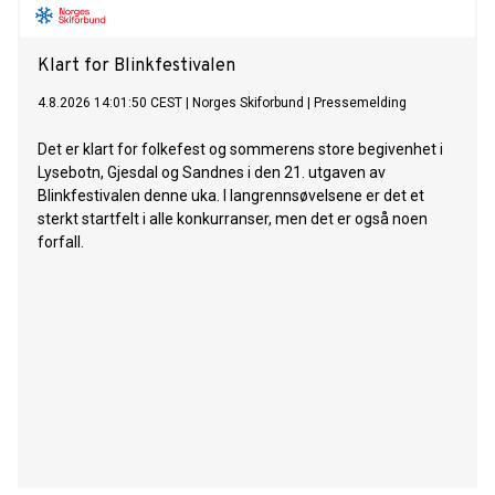
Statnett. Om nødvendig vil NVE innføre en
rapporteringsordning for kraftprodusentene.
Klart for Blinkfestivalen
4.8.2026 14:01:50 CEST
|
Norges Skiforbund
|
Pressemelding
Det er klart for folkefest og sommerens store begivenhet i
Lysebotn, Gjesdal og Sandnes i den 21. utgaven av
Blinkfestivalen denne uka. I langrennsøvelsene er det et
sterkt startfelt i alle konkurranser, men det er også noen
forfall.