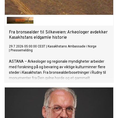
Fra bronsealder til Silkeveien: Arkeologer avdekker
Kasakhstans eldgamle historie
29.7.2026 05:00:00 CEST
|
Kasakhstans Ambassade i Norge
|
Pressemelding
ASTANA – Arkeologer og regionale myndigheter arbeider
med forskning på og bevaring av viktige kulturminner flere
steder i Kasakhstan. Fra bronsealderbosetninger i Rudny til
monumenter fra Den gylne horde og et gammelt
handelsknutepunkt ved Det kaspiske hav, gir arbeidet ny
kunnskap om landets arkeologiske arv og bidrar til langsiktig
bevaring.