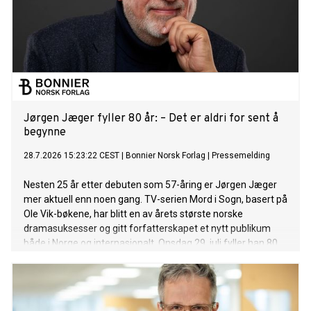
Jørgen Jæger fyller 80 år: – Det er aldri for sent å
begynne
28.7.2026 15:23:22 CEST
|
Bonnier Norsk Forlag
|
Pressemelding
Nesten 25 år etter debuten som 57-åring er Jørgen Jæger
mer aktuell enn noen gang. TV-serien Mord i Sogn, basert på
Ole Vik-bøkene, har blitt en av årets største norske
dramasuksesser og gitt forfatterskapet et nytt publikum
både i Norge og internasjonalt. Onsdag 29. juli fyller han 80
år.