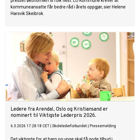
presset økonomien til folk flest. LO Kommune krever at
kommuneansatte får bedre råd i årets oppgjør, sier Helene
Harsvik Skeibrok.
Ledere fra Arendal, Oslo og Kristiansand er
nominert til Viktigste Lederpris 2026.
6.3.2026 17:28:18 CET
|
Skolelederforbundet
|
Pressemelding
Det viktigste for at barn og unge skal få gode tilbud i