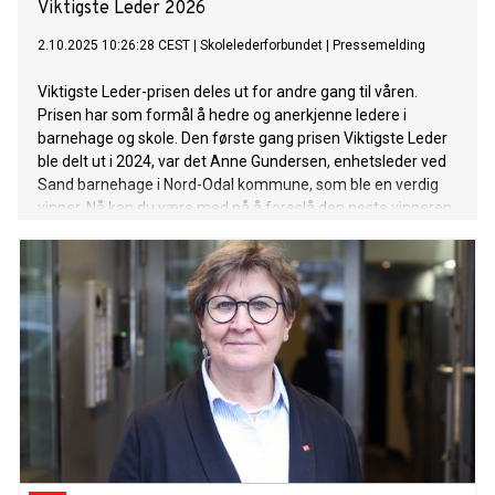
Viktigste Leder 2026
2.10.2025 10:26:28 CEST
|
Skolelederforbundet
|
Pressemelding
Viktigste Leder-prisen deles ut for andre gang til våren.
Prisen har som formål å hedre og anerkjenne ledere i
barnehage og skole. Den første gang prisen Viktigste Leder
ble delt ut i 2024, var det Anne Gundersen, enhetsleder ved
Sand barnehage i Nord-Odal kommune, som ble en verdig
vinner. Nå kan du være med på å foreslå den neste vinneren.