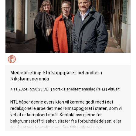
Mediebriefing: Statsoppgjøret behandles i
Rikslønnsnemnda
4.11.2024 15:50:28 CET
|
Norsk Tjenestemannslag (NTL)
|
Aktuelt
NTL håper denne oversikten vil komme godt med i det
redaksjonelle arbeidet med lønnsoppgjøret i staten, som vi
vet at er komplisert stoff. Kontakt oss gjerne for
bakgrunnsstoff til saker, sitater fra forbundsledelsen, eller
for å settes i kontakt med våre tillitsvalgte i ulike
virksomheter.