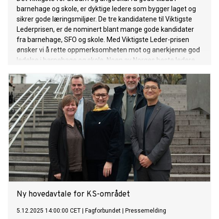
barnehage og skole, er dyktige ledere som bygger laget og
sikrer gode læringsmiljøer. De tre kandidatene til Viktigste
Lederprisen, er de nominert blant mange gode kandidater
fra barnehage, SFO og skole. Med Viktigste Leder-prisen
ønsker vi å rette oppmerksomheten mot og anerkjenne god
ledelse i barnehage og skole. Noen av Norges beste ledere
er nominert.
Ny hovedavtale for KS-området
5.12.2025 14:00:00 CET
|
Fagforbundet
|
Pressemelding