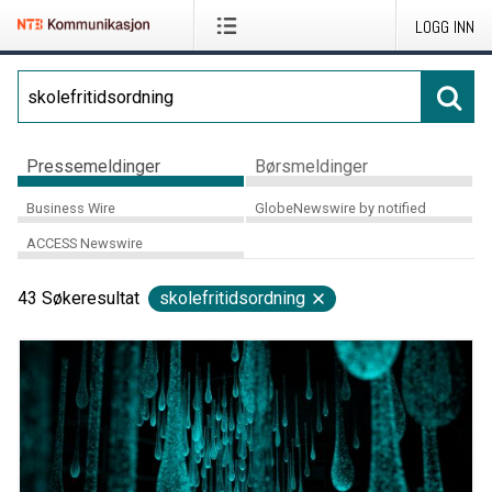
LOGG INN
Pressemeldinger
Børsmeldinger
Business Wire
GlobeNewswire by notified
ACCESS Newswire
43
Søkeresultat
skolefritidsordning