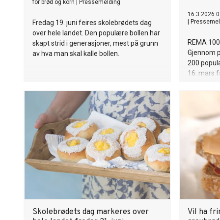
for brød og korn
|
Pressemelding
16.3.2026 0
|
Pressemel
Fredag 19. juni feires skolebrødets dag
over hele landet. Den populære bollen har
REMA 1000
skapt strid i generasjoner, mest på grunn
Gjennom på
av hva man skal kalle bollen.
200 populæ
16. mars f
Kampanjen
fra frokos
kveldskos
Skolebrødets dag markeres over
Vil ha f