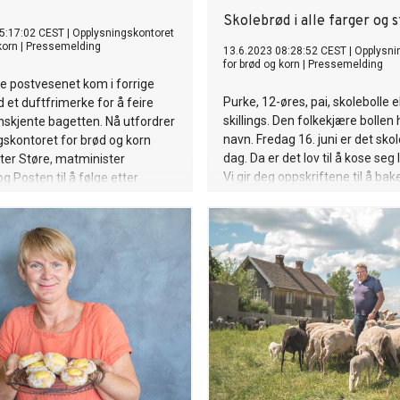
Skolebrød i alle farger og 
5:17:02 CEST
|
Opplysningskontoret
korn
|
Pressemelding
13.6.2023 08:28:52 CEST
|
Opplysni
for brød og korn
|
Pressemelding
e postvesenet kom i forrige
Purke, 12-øres, pai, skolebolle e
 et duftfrimerke for å feire
skillings. Den folkekjære bolle
skjente bagetten. Nå utfordrer
navn. Fredag 16. juni er det sko
skontoret for brød og korn
dag. Da er det lov til å kose seg l
ter Støre, matminister
Vi gir deg oppskriftene til å bak
g Posten til å følge etter
skolebrød i alle størrelser og far
nene og lage et norsk frimerke
n av norsk bakst.