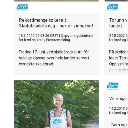
Rekordmange søkere til
Torunn vi
Skolebrødets dag – her er vinnerne!
landet
13.6.2022 09:03:26 CEST
|
Opplysningskontoret
24.5.2022 0
for brød og korn
|
Pressemelding
for brød og 
Fredag 17. juni, ved skoleårets slutt, får
På skolebrø
heldige klasser over hele landet servert
leder Toru
nystekte skolebrød.
Opplysning
dele ut sko
landet. Nå 
hvem som 
Vil enga
14.2.2013 0
for brød og 
- Barn og 