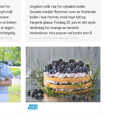
ent for
Ungdom står i kø for nybakte boller.
 nytt mål
Sosiale medier flommer over av fristende
jonere
boller i nye former, med mye fyll og
un ut boken
fargerik glasur. Fredag 20. juni er det siste
er laget i
skoledag for mange av landets
elvfølgelig
skoleelever. Hva passer vel bedre enn å
ukt digg.
feire med den norskeste bollen,
skolebrødet?