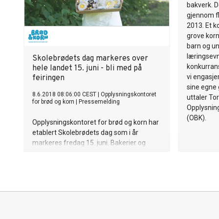
bakverk. D
gjennom fl
2013. Et k
grove korn
barn og un
læringsevn
Skolebrødets dag markeres over
konkurrans
hele landet 15. juni - bli med på
vi engasje
feiringen
sine egne 
8.6.2018 08:06:00 CEST
|
Opplysningskontoret
uttaler To
for brød og korn
|
Pressemelding
Opplysning
(OBK).
Opplysningskontoret for brød og korn har
etablert Skolebrødets dag som i år
markeres fredag 15. juni. Bakerier og
butikker fra Mandal i sør til Tromsø i nord
bruker denne dagen til å markere et kjent
og kjært bakverk, Skolebrødet. – Selv om
vi skal spise sunt og riktig er det lov å kose
seg også, sier Torunn Nordbø, daglig leder
i Opplysningskontoret for brød og korn.