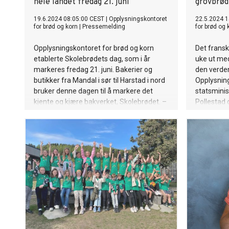
hele landet fredag 21. juni
grovbrød
19.6.2024 08:05:00 CEST
|
Opplysningskontoret
22.5.2024 1
for brød og korn
|
Pressemelding
for brød og 
Opplysningskontoret for brød og korn
Det fransk
etablerte Skolebrødets dag, som i år
uke ut med
markeres fredag 21. juni. Bakerier og
den verden
butikker fra Mandal i sør til Harstad i nord
Opplysning
bruker denne dagen til å markere det
statsminis
kjente og kjære bakverket, Skolebrødet. –
Pollestad o
Selv om vi skal spise sunt og riktig er det
franskmen
lov å kose seg også, sier Torunn Nordbø,
med dufte
daglig leder i Opplysningskontoret for
brød og korn.