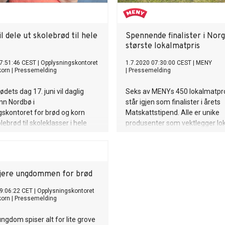
l dele ut skolebrød til hele
Spennende finalister i Nor
største lokalmatpris
7:51:46 CEST
|
Opplysningskontoret
1.7.2020 07:30:00 CEST
|
MENY
korn
|
Pressemelding
|
Pressemelding
dets dag 17. juni vil daglig
Seks av MENYs 450 lokalmatpr
nn Nordbø i
står igjen som finalister i årets
skontoret for brød og korn
Matskattstipend. Alle er unike
lebrød til skoleklasser i hele
produsenter som vektlegger lok
trenger hun hjelp til å finne ut
forankring, innovasjon og bærek
skal få dem.
Vinnerne offentliggjøres av lan
matminister Olaug Bollestad i 
sjere ungdommen for brød
9:06:22 CET
|
Opplysningskontoret
korn
|
Pressemelding
ungdom spiser alt for lite grove