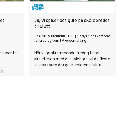
ges
Ja, vi spiser det gule på skolebrødet
til slutt
17.6.2019 08:00:00 CEST
|
Opplysningskontoret
for brød og korn
|
Pressemelding
odusenter
Når vi førstkommende fredag feirer
skoleferien med et skolebrød, vil de fleste
av oss spare det gule i midten til slutt.
al
raft.
dbruk- og
september.