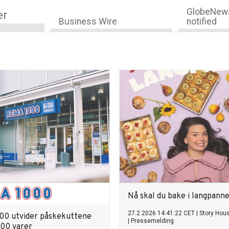
GlobeNews
er
Business Wire
notified
Nå skal du bake i langpanne
27.2.2026 14:41:22 CET
|
Story Hou
0 utvider påskekuttene
|
Pressemelding
200 varer