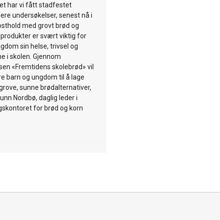
et har vi fått stadfestet
ere undersøkelser, senest nå i
osthold med grovt brød og
produkter er svært viktig for
gdom sin helse, trivsel og
e i skolen. Gjennom
en «Fremtidens skolebrød» vil
re barn og ungdom til å lage
grove, sunne brødalternativer,
runn Nordbø, daglig leder i
skontoret for brød og korn