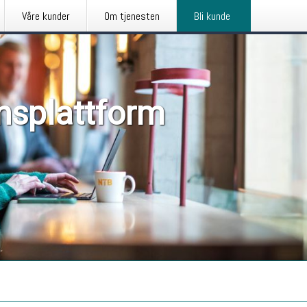
Våre kunder
Om tjenesten
Bli kunde
nsplattform