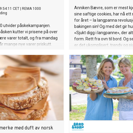
Anniken Bævre, som er mest kj
9:54:11 CET
|
REMA 1000
ding
sine saftige cookies, har nå ett
for året – la langpanna revolus
 utvider påskekampanjen.
bakingen sin! Og med det gir h
sken kutter vi prisene på over
«Sjukt digg i langpanne», der alt 
re varer totalt, og fra mandag
form. Rett fra ovn til bord. Og s
år mange nye varer priskutt.
er det ukomplisert, trendy og sj
 dekker hele påskehandelen
tbordet til middagen og
en.
rimerke med duft av norsk