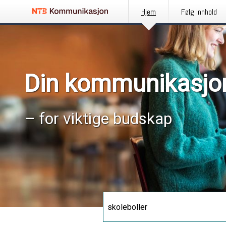
Hjem
Følg innhold
Din kommunikasjo
– for viktige budskap