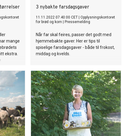
størrelser
3 nybakte farsdagsgaver
ngskontoret
11.11.2022 07:40:00 CET
|
Opplysningskontoret
for brød og korn
|
Pressemelding
ller
Når far skal feires, passer det godt med
n har mange
hjemmebakte gaver. Her er tips til
lebrødets
spiselige farsdagsgaver - både til frokost,
itt ekstra.
middag og kvelds.
e
ger.