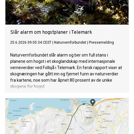
Slår alarm om hogstplaner i Telemark
25.6.2026 09:05:34 CEST
|
Naturvernforbundet
|
Pressemelding
Naturvernforbundet slår alarm og ber om full stans i
planene om hogst i et skoglandskap med internasjonale
verneverdier ved Follsjå i Telemark. En fersk rapport viser at
skognæringen har gått inn og fjernet funn av naturverdier
fra kartene, noe som har åpnet 80 prosent av de unike
skogene for hogst.