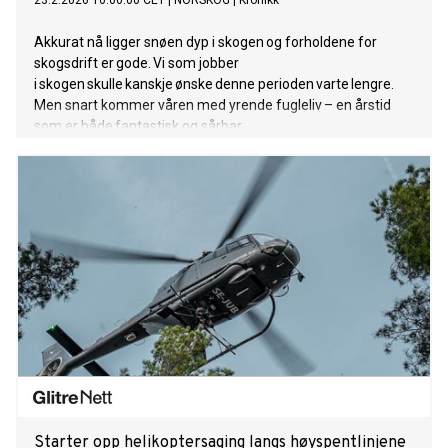
23.2.2026 10:00:00 CET
|
NORSKOG
|
Kronikk
Akkurat nå ligger snøen dyp i skogen og forholdene for
skogsdrift er gode. Vi som jobber
i skogen skulle kanskje ønske denne perioden varte lengre.
Men snart kommer våren med yrende fugleliv – en årstid
som er både fantastisk og sårbar.
Starter opp helikoptersaging langs høyspentlinjene