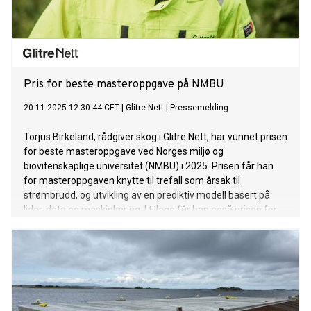
Pris for beste masteroppgave på NMBU
20.11.2025 12:30:44 CET
|
Glitre Nett
|
Pressemelding
Torjus Birkeland, rådgiver skog i Glitre Nett, har vunnet prisen
for beste masteroppgave ved Norges miljø og
biovitenskaplige universitet (NMBU) i 2025. Prisen får han
for masteroppgaven knytte til trefall som årsak til
strømbrudd, og utvikling av en prediktiv modell basert på
lidar-data og maskinlæring. I tillegg får han også prisen for
en av de tre med best karaktersnitt fra masterstudiene
skogfag på NMBU.