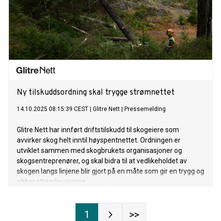
Ny tilskuddsordning skal trygge strømnettet
14.10.2025 08:15:39 CEST
|
Glitre Nett
|
Pressemelding
Glitre Nett har innført driftstilskudd til skogeiere som
avvirker skog helt inntil høyspentnettet. Ordningen er
utviklet sammen med skogbrukets organisasjoner og
skogsentreprenører, og skal bidra til at vedlikeholdet av
skogen langs linjene blir gjort på en måte som gir en trygg og
sikker strømleveranse.
1
>>