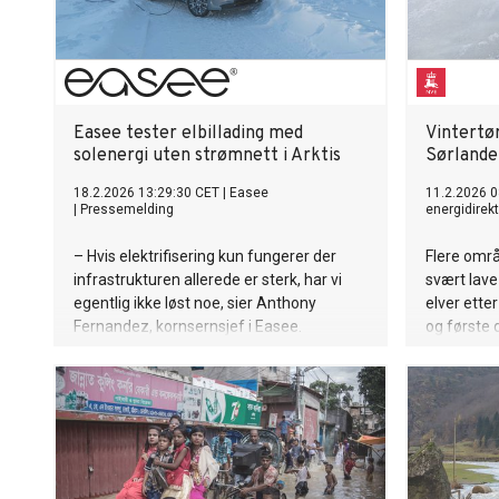
Easee tester elbillading med
Vintertø
solenergi uten strømnett i Arktis
Sørlande
18.2.2026 13:29:30 CET
|
Easee
11.2.2026 0
|
Pressemelding
energidirek
– Hvis elektrifisering kun fungerer der
Flere områ
infrastrukturen allerede er sterk, har vi
svært lave 
egentlig ikke løst noe, sier Anthony
elver etter
Fernandez, kornsernsjef i Easee.
og første 
beredskap
på vannfo
væromslag
kommende