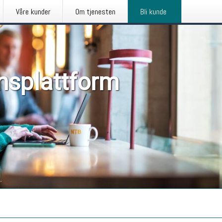
Våre kunder
Om tjenesten
Bli kunde
nsplattform