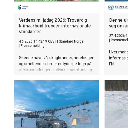
Verdens miljødag 2026: Troverdig
Denne uka
klimaarbeid trenger internasjonale
seg om a
standarder
27.4.2026 1
|
Pressemel
4.6.2026 14:42:19 CEST
|
Standard Norge
|
Pressemelding
Hver mand
Økende havnivå, skogbranner, hetebølger
informasjo
og smeltende isbreer er tydelige tegn på
FN.
at klimaendringene påvirker samfunn og
natur over hele verden. Verdens miljødag
5. juni er en påminnelse om at
klimautfordringene ikke kan løses uten
koordinert innsats på tvers av sektorer,
bransjer og landegrenser.