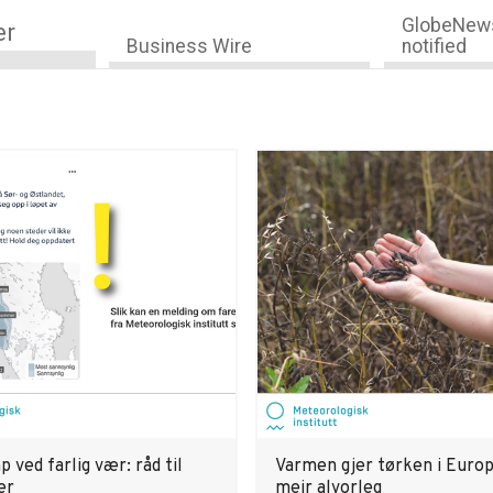
GlobeNews
er
Business Wire
notified
 ved farlig vær: råd til
Varmen gjer tørken i Europ
er
meir alvorleg