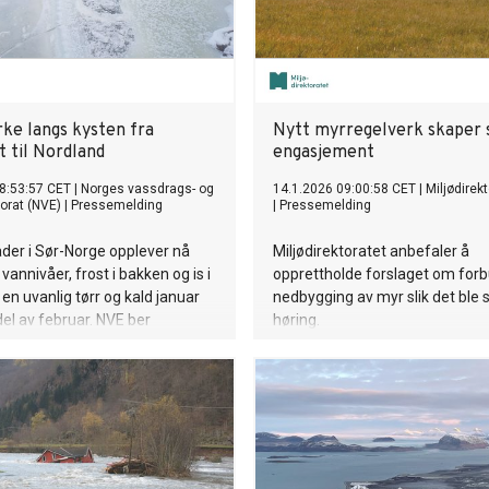
rke langs kysten fra
Nytt myrregelverk skaper 
t til Nordland
engasjement
8:53:57 CET
|
Norges vassdrags- og
14.1.2026 09:00:58 CET
|
Miljødirek
torat (NVE)
|
Pressemelding
|
Pressemelding
der i Sør-Norge opplever nå
Miljødirektoratet anbefaler å
vannivåer, frost i bakken og is i
opprettholde forslaget om for
 en uvanlig tørr og kald januar
nedbygging av myr slik det ble 
del av februar. NVE ber
høring.
saktører følge med
rsyningen og mulige
 utover vinteren og de
 ukene.