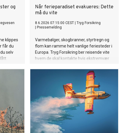
mster og
Når ferieparadiset evakueres: Dette
må du vite
vegvesen
8.6.2026 07:15:00 CEST
|
Tryg Forsikring
|
Pressemelding
ne klippes
Varmebølger, skogbranner, styrtregn og
r får du
flom kan ramme helt vanlige feriesteder i
 du selv
Europa. Tryg Forsikring ber reisende vite
ått.
hvem de skal kontakte hvis ekstremvær
avbryter ferien.