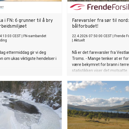
 i FN: 6 grunner til å bry
Farevarsler fra sør til nord
rbeidsmiljøet
bålforbudet!
4:13:03 CEST
|
FN-sambandet
22.4.2026 07:50:00 CEST
|
Frende Fo
ding
|
Aktuelt
ag ettermiddag gir vi deg
Nå er det farevarsler fra Vestlan
n om ukas viktigste hendelser i
Troms. - Mange tenker at er for 
være bekymret for brann i terr
statistikken viser det motsatte.