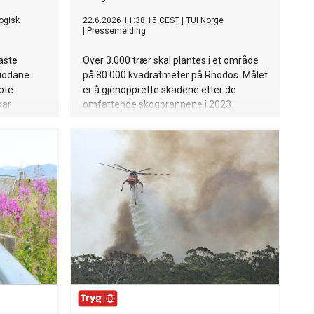
ogisk
22.6.2026 11:38:15 CEST
|
TUI Norge
|
Pressemelding
aste
Over 3.000 trær skal plantes i et område
riodane
på 80.000 kvadratmeter på Rhodos. Målet
pte
er å gjenopprette skadene etter de
kar
omfattende skogbrannene i 2023.
nedbøren
 seier ny