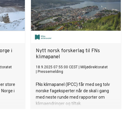
orge i
Nytt norsk forskerlag til FNs
klimapanel
ktoratet
18.9.2025 07:55:00 CEST
|
Miljødirektoratet
|
Pressemelding
er store
FNs klimapanel (IPCC) får med seg tolv
 Norge i
norske fageksperter når de skal i gang
med neste runde med rapporter om
klimaendringer og tiltak.