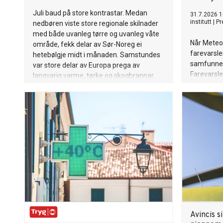
Juli baud på store kontrastar. Medan
31.7.2026 1
institutt
|
Pr
nedbøren viste store regionale skilnader
med både uvanleg tørre og uvanleg våte
Når Meteor
område, fekk delar av Sør-Noreg ei
farevarsler
hetebølgje midt i månaden. Samstundes
samfunnet
var store delar av Europa prega av
Farevarsle
langvarig varme, tørke og skogbrannar.
ventet, hv
konsekvens
om å avlys
arrangeme
Avincis s