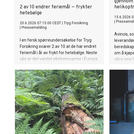
gjennom 
2 av 10 endrer feriemål — frykter
helikopt
hetebølge
15.6.2026 0
|
Pressemel
20.6.2026 07:15:00 CEST
|
Tryg Forsikring
|
Pressemelding
Avincis, s
I en fersk spørreundersøkelse for Tryg
leverandør
Forsikring svarer 2 av 10 at de har endret
beredskaps
feriemål i år av frykt for hetebølge. Neste
om å kjøpe
uke er det varslet ekstremvarme i Europa
sikre sine
med over 40 grader i blant annet Paris. —
Mange frykter ferien kan bli ødelagt hvis
det blir for varmt, mener Tryg.