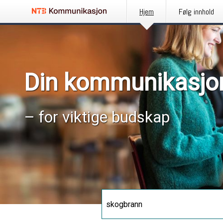
Hjem
Følg innhold
Din kommunikasjo
– for viktige budskap