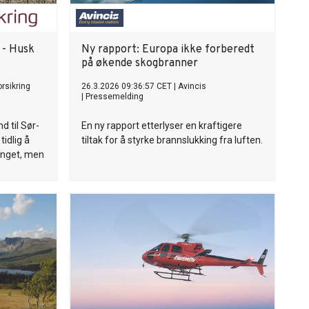
: - Husk
Ny rapport: Europa ikke forberedt
på økende skogbranner
rsikring
26.3.2026 09:36:57 CET
|
Avincis
|
Pressemelding
d til Sør-
En ny rapport etterlyser en kraftigere
tidlig å
tiltak for å styrke brannslukking fra luften.
enget, men