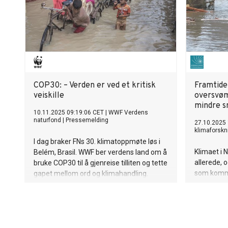
COP30: – Verden er ved et kritisk
Framtide
veiskille
oversvøm
mindre s
10.11.2025 09:19:06 CET
|
WWF Verdens
naturfond
|
Pressemelding
27.10.2025 
klimaforskn
I dag braker FNs 30. klimatoppmøte løs i
Klimaet i 
Belém, Brasil. WWF ber verdens land om å
allerede, o
bruke COP30 til å gjenreise tilliten og tette
som kommer
gapet mellom ord og klimahandling.
Norsk klim