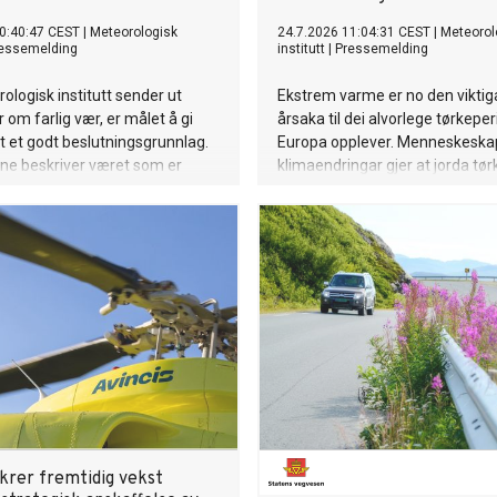
0:40:47 CEST
|
Meteorologisk
24.7.2026 11:04:31 CEST
|
Meteorol
essemelding
institutt
|
Pressemelding
ologisk institutt sender ut
Ekstrem varme er no den viktig
 om farlig vær, er målet å gi
årsaka til dei alvorlege tørkepe
 et godt beslutningsgrunnlag.
Europa opplever. Menneskeska
ne beskriver været som er
klimaendringar gjer at jorda tør
or det vil ramme, og hvilke
raskare ut, sjølv i område der 
er det kan få. Beslutningen
ikkje har blitt vesentleg mindre,
e, utsette eller gjennomføre et
studie.
nt ligger hos arrangøren.
ikrer fremtidig vekst