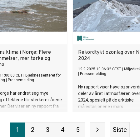
ns klima i Norge: Flere
Rekordtykt ozonlag over N
melser, mer tørke og
2024
nø
19.9.2025 10:06:32 CEST
|
Miljødire
|
Pressemelding
11:00:00 CET
|
Bjerknessenteret for
ing
|
Pressemelding
Ny rapport viser høye ozonverdi
Norge har endret seg mye
deler av året i atmosfæren over
g effektene blir sterkere i årene
2024, spesielt på de arktiske
. Det viser en ny rapport fra
målestasjonene i mars.
aservicesenter.
1
2
3
4
5
Siste