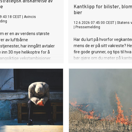
strategisk anskaffelse av
re
Kantklipp for bilister, blo
bier
9:43:18 CEST
|
Avincis
ding
12.6.2026 07:45:00 CEST
|
Statens 
|
Pressemelding
om er en av verdens største
Har du lurt på hvorfor vegkante
er av luftbårne
mens de er på sitt vakreste? He
tjenester, har inngått avtaler
fire gode grunner, og tips til hva
 inn 30 nye helikoptre for å
bør gjøre om du møter på kantsl
 langsiktige vekstambisjoner.