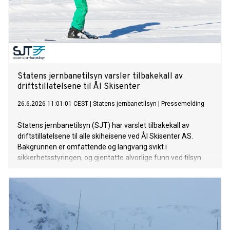
Statens jernbanetilsyn varsler tilbakekall av
driftstillatelsene til Ål Skisenter
26.6.2026 11:01:01 CEST
|
Statens jernbanetilsyn
|
Pressemelding
Statens jernbanetilsyn (SJT) har varslet tilbakekall av
driftstillatelsene til alle skiheisene ved Ål Skisenter AS.
Bakgrunnen er omfattende og langvarig svikt i
sikkerhetsstyringen, og gjentatte alvorlige funn ved tilsyn.