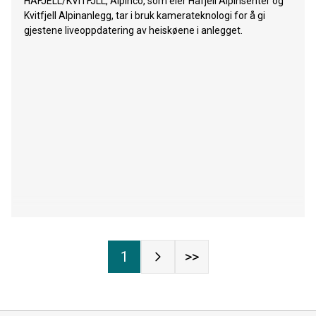
HAFJELL/KVITFJLL, Alpinco, som eier Hafjell Alpinsenter og
Kvitfjell Alpinanlegg, tar i bruk kamerateknologi for å gi
gjestene liveoppdatering av heiskøene i anlegget.
1
>>