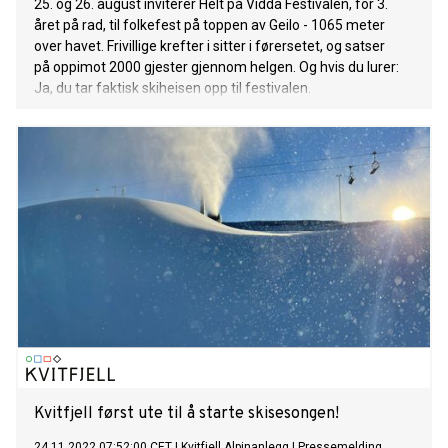
25. og 26. august inviterer Helt på Vidda Festivalen, for 3.
året på rad, til folkefest på toppen av Geilo - 1065 meter
over havet. Frivillige krefter i sitter i førersetet, og satser
på oppimot 2000 gjester gjennom helgen. Og hvis du lurer:
Ja, du tar faktisk skiheisen opp til festivalen.
Kvitfjell først ute til å starte skisesongen!
24.11.2022 07:52:00 CET
|
Kvitfjell Alpinanlegg
|
Pressemelding