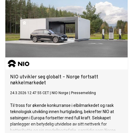
NIO utvikler seg globalt – Norge fortsatt
nøkkelmarkedet
24.3.2026 12:47:55 CET
|
NIO Norge
|
Pressemelding
Til tross for økende konkurranse i elbilmarkedet og rask
teknologisk utvikling innen hurtiglading, bekrefter NIO at
satsingen i Europa fortsetter med full kraft. Selskapet
planlegger en betydelig utvidelse av sitt nettverk for
batteribytte og sin modellportefølje, samtidig som Norge