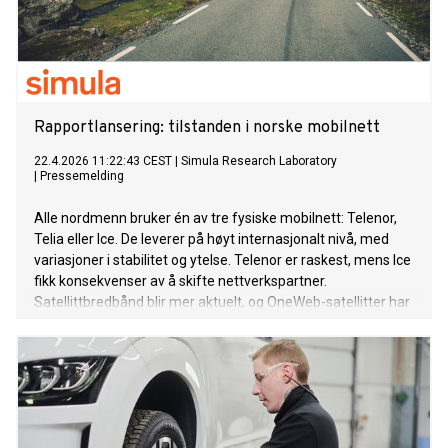
Rapportlansering: tilstanden i norske mobilnett
22.4.2026 11:22:43 CEST
|
Simula Research Laboratory
|
Pressemelding
Alle nordmenn bruker én av tre fysiske mobilnett: Telenor,
Telia eller Ice. De leverer på høyt internasjonalt nivå, med
variasjoner i stabilitet og ytelse. Telenor er raskest, mens Ice
fikk konsekvenser av å skifte nettverkspartner.
Satellittbredbånd blir mer aktuelt, og OneWeb-satellitter har
blitt målt for første gang.