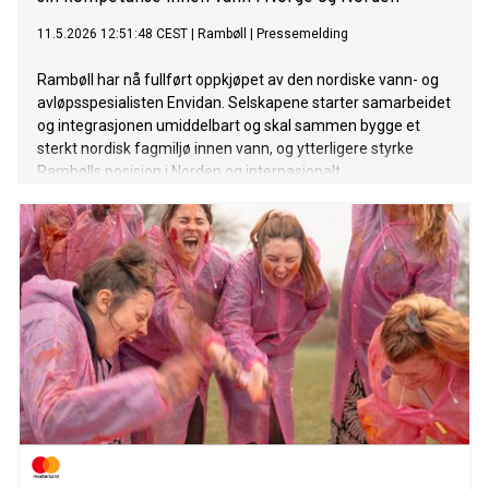
11.5.2026 12:51:48 CEST
|
Rambøll
|
Pressemelding
Rambøll har nå fullført oppkjøpet av den nordiske vann- og
avløpsspesialisten Envidan. Selskapene starter samarbeidet
og integrasjonen umiddelbart og skal sammen bygge et
sterkt nordisk fagmiljø innen vann, og ytterligere styrke
Rambølls posisjon i Norden og internasjonalt.