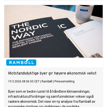
forblir et kjernemarked og et av de viktigste testområdene
for selskapets energiløsninger.
Motstandsdyktige byer gir høyere økonomisk vekst
19.3.2026 08:06:03 CET
|
Rambøll
|
Pressemelding
Byer som er bedre rustet til å håndtere klimaendringer,
infrastrukturutfordringer og samfunnskriser vokser også
raskere økonomisk. Det viser en ny analyse fra Rambøll av
europeiske storbyer og utviklingen i de nordiske