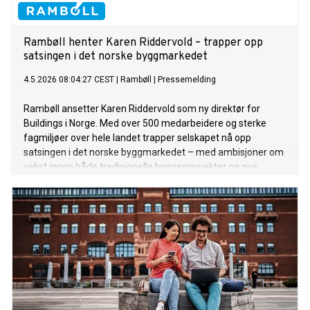
Rambøll henter Karen Riddervold – trapper opp
satsingen i det norske byggmarkedet
4.5.2026 08:04:27 CEST
|
Rambøll
|
Pressemelding
Rambøll ansetter Karen Riddervold som ny direktør for
Buildings i Norge. Med over 500 medarbeidere og sterke
fagmiljøer over hele landet trapper selskapet nå opp
satsingen i det norske byggmarkedet – med ambisjoner om
vekst innen både tradisjonelle byggeprosjekter og nye
markeder som industri, sikkerhet, renseanlegg, datasentre,
rehabilitering og tidligfase-rådgivning.