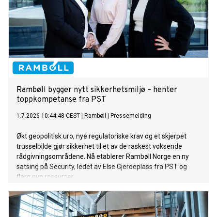
Rambøll bygger nytt sikkerhetsmiljø – henter
toppkompetanse fra PST
1.7.2026 10:44:48 CEST
|
Rambøll
|
Pressemelding
Økt geopolitisk uro, nye regulatoriske krav og et skjerpet
trusselbilde gjør sikkerhet til et av de raskest voksende
rådgivningsområdene. Nå etablerer Rambøll Norge en ny
satsing på Security, ledet av Else Gjerdeplass fra PST og
flere nye ressurser.