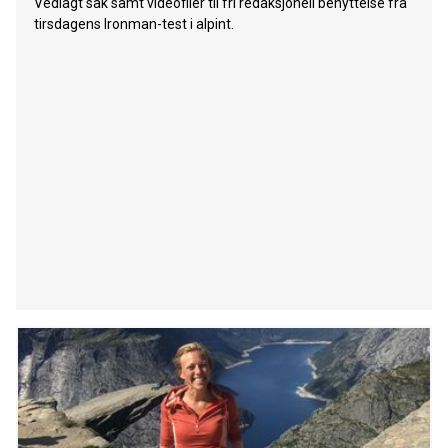
Vedlagt sak samt videofiler til fri redaksjonell benyttelse fra
tirsdagens Ironman-test i alpint.