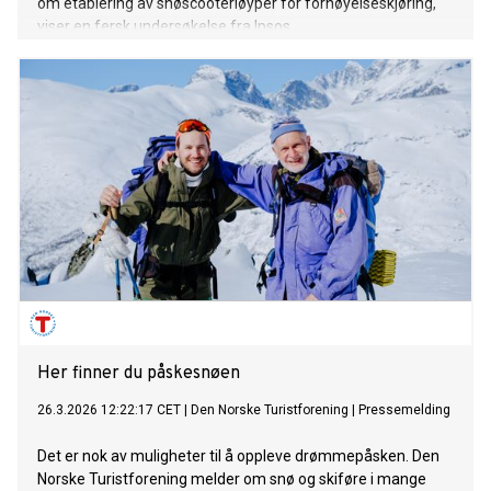
om etablering av snøscooterløyper for fornøyelseskjøring,
viser en fersk undersøkelse fra Ipsos.
Her finner du påskesnøen
26.3.2026 12:22:17 CET
|
Den Norske Turistforening
|
Pressemelding
Det er nok av muligheter til å oppleve drømmepåsken. Den
Norske Turistforening melder om snø og skiføre i mange