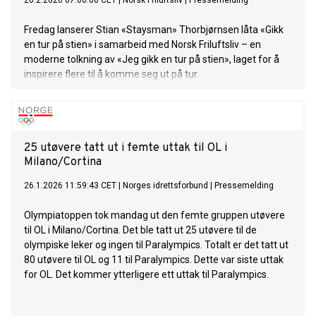
20.2.2026 07:00:00 CET
|
Norsk Friluftsliv
|
Pressemelding
Fredag lanserer Stian «Staysman» Thorbjørnsen låta «Gikk
en tur på stien» i samarbeid med Norsk Friluftsliv – en
moderne tolkning av «Jeg gikk en tur på stien», laget for å
inspirere flere til å komme seg ut på tur.
25 utøvere tatt ut i femte uttak til OL i
Milano/Cortina
26.1.2026 11:59:43 CET
|
Norges idrettsforbund
|
Pressemelding
Olympiatoppen tok mandag ut den femte gruppen utøvere
til OL i Milano/Cortina. Det ble tatt ut 25 utøvere til de
olympiske leker og ingen til Paralympics. Totalt er det tatt ut
80 utøvere til OL og 11 til Paralympics. Dette var siste uttak
for OL. Det kommer ytterligere ett uttak til Paralympics.