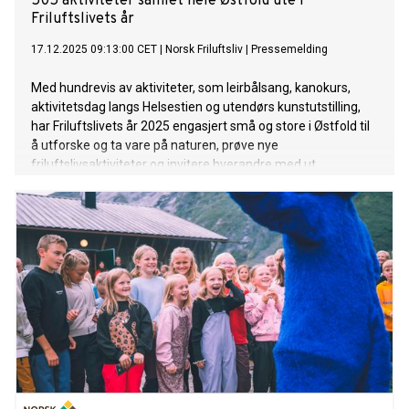
505 aktiviteter samlet hele Østfold ute i
Friluftslivets år
17.12.2025 09:13:00 CET
|
Norsk Friluftsliv
|
Pressemelding
Med hundrevis av aktiviteter, som leirbålsang, kanokurs,
aktivitetsdag langs Helsestien og utendørs kunstutstilling,
har Friluftslivets år 2025 engasjert små og store i Østfold til
å utforske og ta vare på naturen, prøve nye
friluftslivsaktiviteter og invitere hverandre med ut.