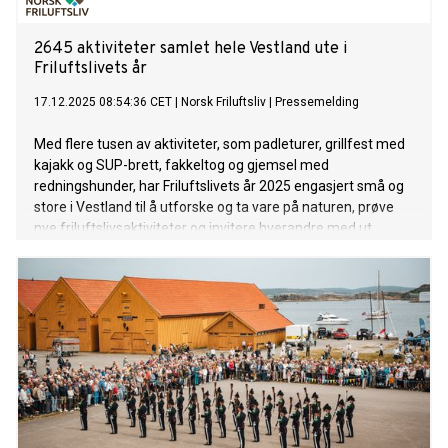
2645 aktiviteter samlet hele Vestland ute i
Friluftslivets år
17.12.2025 08:54:36 CET
|
Norsk Friluftsliv
|
Pressemelding
Med flere tusen av aktiviteter, som padleturer, grillfest med
kajakk og SUP-brett, fakkeltog og gjemsel med
redningshunder, har Friluftslivets år 2025 engasjert små og
store i Vestland til å utforske og ta vare på naturen, prøve
nye friluftslivsaktiviteter og invitere hverandre med ut.