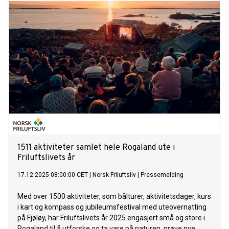
1511 aktiviteter samlet hele Rogaland ute i
Friluftslivets år
17.12.2025 08:00:00 CET
|
Norsk Friluftsliv
|
Pressemelding
Med over 1500 aktiviteter, som bålturer, aktivitetsdager, kurs
i kart og kompass og jubileumsfestival med uteovernatting
på Fjøløy, har Friluftslivets år 2025 engasjert små og store i
Rogaland til å utforske og ta vare på naturen, prøve nye