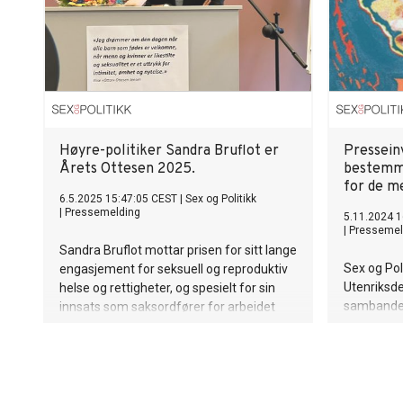
Høyre-politiker Sandra Bruflot er
Presseinv
Årets Ottesen 2025.
bestemme
for de m
6.5.2025 15:47:05 CEST
|
Sex og Politikk
|
Pressemelding
5.11.2024 1
|
Pressemel
Sandra Bruflot mottar prisen for sitt lange
Sex og Pol
engasjement for seksuell og reproduktiv
Utenriksd
helse og rettigheter, og spesielt for sin
sambandet 
innsats som saksordfører for arbeidet
lanseringe
med den nye abortloven.
reprodukti
Trondheim