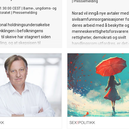
|
Pressemelding
1:30:00 CEST
|
Barne-, ungdoms- og
toratet
|
Pressemelding
Norad vil inngå nye avtaler med
sivilsamfunnsorganisasjoner fo
jonal holdningsundersøkelse
deres arbeid med å beskytte og
viklingen i befolkningens
menneskerettighetsforsvarere.
 til skeive har stagnert siden
rettigheter, demokrati og sivilt
ing, og at skepsisen til
handlingsrom utfordres, er det 
fold og Pride har økt.
forsvarerne som står i front m
og rettighetsbrudd.