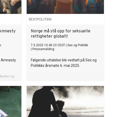
 Amnesty
Norge må stå opp for seksuelle
rettigheter globalt!
p
7.5.2025 10:40:23 CEST
|
Sex og Politikk
|
Pressemelding
d Amnesty
Følgende uttalelse ble vedtatt på Sex og
Politikks årsmøte 6. mai 2025.
heter og
t markerer
telse til å
 og