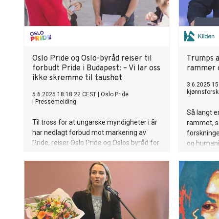
Oslo Pride og Oslo-byråd reiser til
Trumps a
forbudt Pride i Budapest: – Vi lar oss
rammer o
ikke skremme til taushet
3.6.2025 15
kjønnsforsk
5.6.2025 18:18:22 CEST
|
Oslo Pride
|
Pressemelding
Så langt e
Til tross for at ungarske myndigheter i år
rammet, sæ
har nedlagt forbud mot markering av
forskning
Pride, reiser Oslo Pride og Oslos byråd for
og humanio
sosiale tjenester, Julianne Ferskaug (V), til
forskere.
den ungarske hovedstaden for å delta på
Budapest Pride.