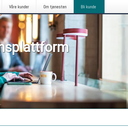
Våre kunder
Om tjenesten
Bli kunde
nsplattform