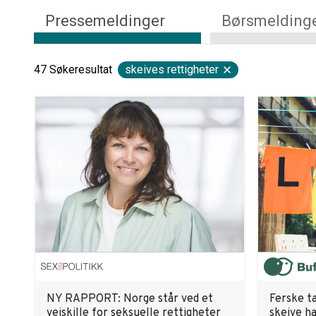
Pressemeldinger
Børsmelding
47
Søkeresultat
skeives rettigheter
NY RAPPORT: Norge står ved et
Ferske ta
veiskille for seksuelle rettigheter
skeive h