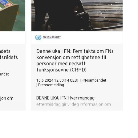
ndets
Denne uka i FN: Fem fakta om FNs
tsrådets
konvensjon om rettighetene til
personer med nedsatt
funksjonsevne (CRPD)
andet
10.6.2024 12:00:14 CEST
|
FN-sambandet
|
Pressemelding
DENNE UKA I FN: Hver mandag
sjon om
ettermiddag gir vi deg informasjon om
ukas viktigste hendelser i FN.