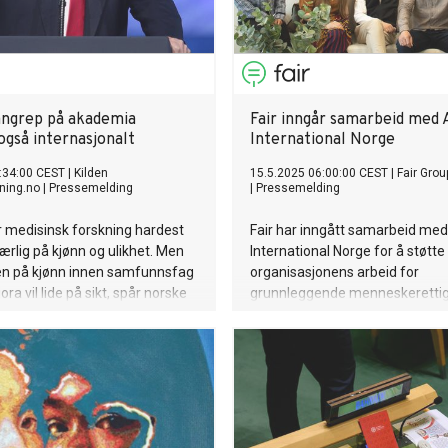
ngrep på akademia
Fair inngår samarbeid med
gså internasjonalt
International Norge
:34:00 CEST
|
Kilden
15.5.2025 06:00:00 CEST
|
Fair Grou
ning.no
|
Pressemelding
|
Pressemelding
r medisinsk forskning hardest
Fair har inngått samarbeid me
rlig på kjønn og ulikhet. Men
International Norge for å støtte
en på kjønn innen samfunnsfag
organisasjonens arbeid for
ra vil lide på sikt, spår norske
grunnleggende menneskerettig
LHBT+ rettigheter. Samarbeide
et viktig steg i selskapets forplik
fremme inkludering, mangfold
likeverd.