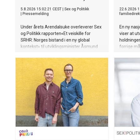
5.8.2026 15:02:21 CEST
|
Sex og Politikk
22.6.2026 1
|
Pressemelding
familiedirek
Under årets Arendalsuke overleverer Sex
En ny nas
og Politikk rapporten«Et veiskille for
viser at ut
SRHR: Norges bistand i en ny global
holdninger
kontekst» til utviklingsminister Åsmund
forrige mål
Aukrust.
kjønnsmang