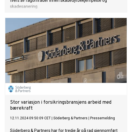
tvers av fagområder innen skadedyrbekjempelse og
skadesanering.
Stor variasjon i forsikringsbransjens arbeid med
bærekraft
12.11.2024 09:50:09 CET
|
Söderberg & Partners
|
Pressemelding
Söderberg & Partners har for tredje år på rad gjennomført