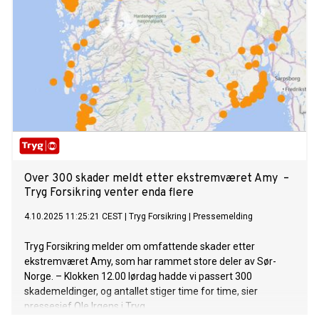
Over 300 skader meldt etter ekstremværet Amy –
Tryg Forsikring venter enda flere
4.10.2025 11:25:21 CEST
|
Tryg Forsikring
|
Pressemelding
Tryg Forsikring melder om omfattende skader etter
ekstremværet Amy, som har rammet store deler av Sør-
Norge. – Klokken 12.00 lørdag hadde vi passert 300
skademeldinger, og antallet stiger time for time, sier
pressesjef Ole Irgens i Tryg.