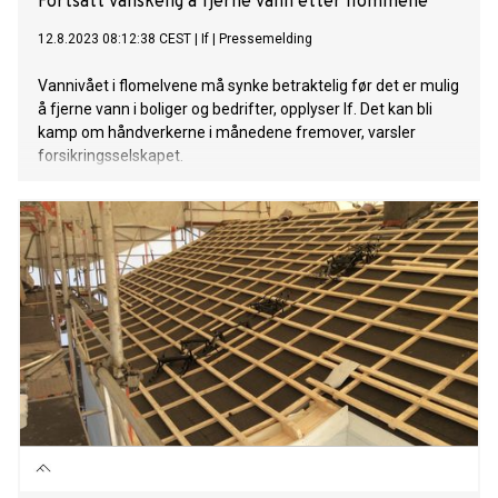
Fortsatt vanskelig å fjerne vann etter flommene
12.8.2023 08:12:38 CEST
|
If
|
Pressemelding
Vannivået i flomelvene må synke betraktelig før det er mulig
å fjerne vann i boliger og bedrifter, opplyser If. Det kan bli
kamp om håndverkerne i månedene fremover, varsler
forsikringsselskapet.