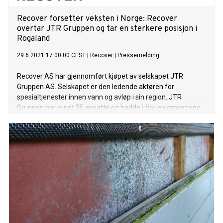
Recover forsetter veksten i Norge: Recover
overtar JTR Gruppen og tar en sterkere posisjon i
Rogaland
29.6.2021 17:00:00 CEST
|
Recover
|
Pressemelding
Recover AS har gjennomført kjøpet av selskapet JTR
Gruppen AS. Selskapet er den ledende aktøren for
spesialtjenester innen vann og avløp i sin region. JTR
Gruppen har rundt 35 ansatte og hadde i fjor en omsetning
på 80 millioner kroner. Selskapet har hovedkontor på Nærbø
i Rogaland, og har avdelinger i Haugesund, Egersund og
Flekkefjord. I januar 2021 kjøpte Recover TT-Teknikk AS,
som er en av landets største aktører innen rørfornying,
rørinspeksjon, slamsuging og høytrykksspyling. Oppkjøpet av
JTR Gruppen er et videre steg i Recovers strategi om å
styrke seg innen vann, avløps- og miljøtekniske tjenester i
Norge. JTR Gruppen AS vil bli drevet videre under eget navn
og merkevare, som et datterselskap av Recover Norge.