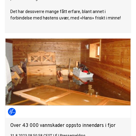
Det har dessverre mange fått erfare, blant annet i
forbindelse med høstens uvær, med «Hans» friskt i minne!
Over 43 000 vannskader oppsto innendørs i fjor
31.8.2023 08:50:58 CEST
|
If
|
Pressemelding