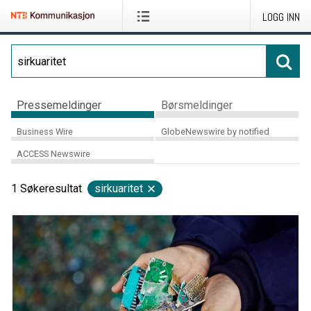
LOGG INN
Pressemeldinger
Børsmeldinger
Business Wire
GlobeNewswire by notified
ACCESS Newswire
1
Søkeresultat
sirkuaritet