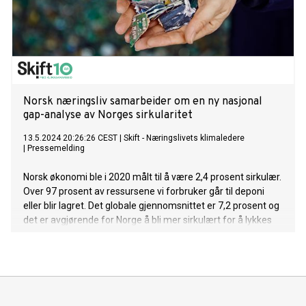
Norsk næringsliv samarbeider om en ny nasjonal
gap-analyse av Norges sirkularitet
13.5.2024 20:26:26 CEST
|
Skift - Næringslivets klimaledere
|
Pressemelding
Norsk økonomi ble i 2020 målt til å være 2,4 prosent sirkulær.
Over 97 prosent av ressursene vi forbruker går til deponi
eller blir lagret. Det globale gjennomsnittet er 7,2 prosent og
det er avgjørende for Norge å bli mer sirkulært for å lykkes
med våre klima- og miljømål. Norske næringsaktører
mobiliserer nå myndigheter og næringsliv til samarbeid om
en ny nasjonal gap-analyse som kan danne grunnlag for å
omstillingen til en sirkulær økonomi. Analysen blir gjort i
samarbeid med den anerkjente nederlandske stiftelsen