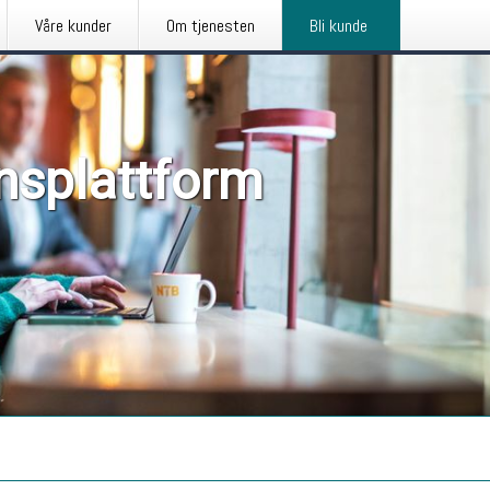
Våre kunder
Om tjenesten
Bli kunde
nsplattform