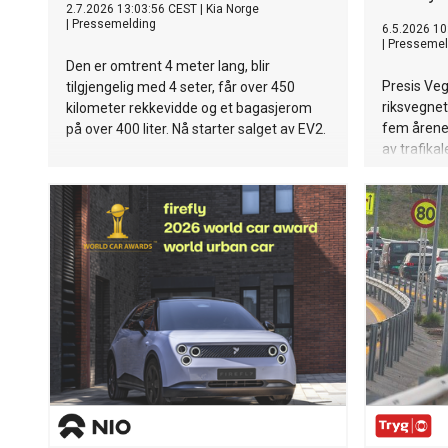
2.7.2026 13:03:56 CEST
|
Kia Norge
|
Pressemelding
6.5.2026 10
|
Pressemel
Den er omtrent 4 meter lang, blir
Presis Vegd
tilgjengelig med 4 seter, får over 450
riksvegnet
kilometer rekkevidde og et bagasjerom
fem årene.
på over 400 liter. Nå starter salget av EV2.
av trafika
viktige sti
hovedstad