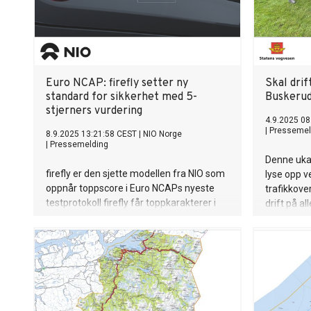
Euro NCAP: firefly setter ny
Skal drif
standard for sikkerhet med 5-
Buskerud
stjerners vurdering
4.9.2025 08
|
Pressemel
8.9.2025 13:21:58 CEST
|
NIO Norge
|
Pressemelding
Denne uka
firefly er den sjette modellen fra NIO som
lyse opp v
oppnår toppscore i Euro NCAPs nyeste
trafikkove
testprotokoll firefly får toppkarakterer i
drift på al
både europeiske og kinesiske
Buskerud.
kollisjonstester: Euro NCAP, C-NCAP og C-
IASI Imponerer med avansert
sikkerhetsteknologi og høyeste
poengsum for voksenbeskyttelse siden
2024 firefly er nå tilgjengelig i Norge og
Nederland – flere europeiske markeder