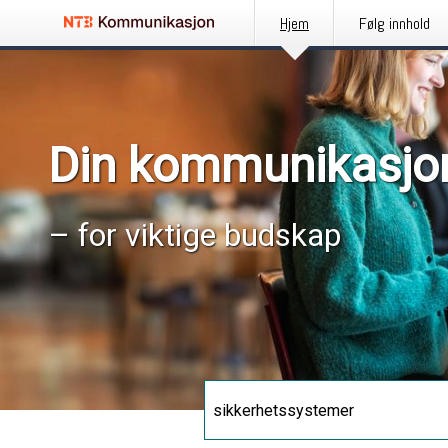
Hjem
Følg innhold
Din kommunikasjo
– for viktige budskap