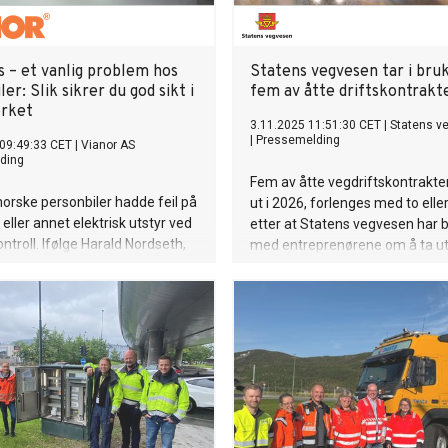
ys – et vanlig problem hos
Statens vegvesen tar i bruk
ler: Slik sikrer du god sikt i
fem av åtte driftskontrakt
rket
3.11.2025 11:51:30 CET
|
Statens v
|
Pressemelding
09:49:33 CET
|
Vianor AS
ding
Fem av åtte vegdriftskontrakte
 norske personbiler hadde feil på
ut i 2026, forlenges med to eller 
s eller annet elektrisk utstyr ved
etter at Statens vegvesen har bl
ntroll. Ifølge Harald Nordseth,
med entreprenørene om å ta ut
sjef hos Vianor, risikerer mange
årlig sikt fordi de stoler for mye
automatiske lyssystemer.