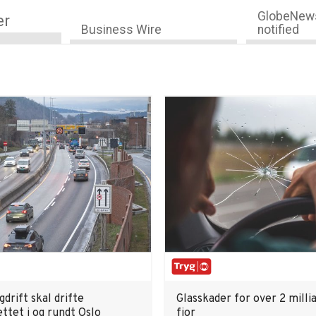
GlobeNews
er
Business Wire
notified
gdrift skal drifte
Glasskader for over 2 millia
ttet i og rundt Oslo
fjor