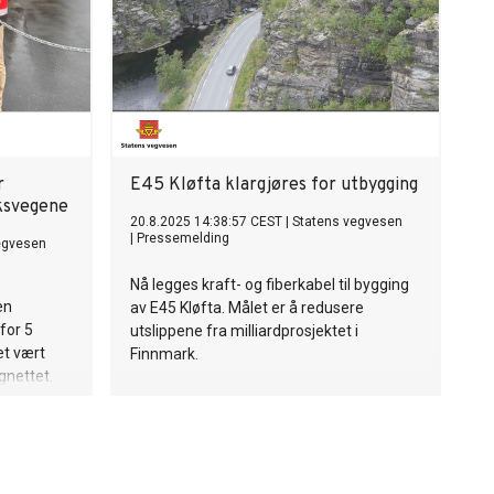
r
E45 Kløfta klargjøres for utbygging
iksvegene
20.8.2025 14:38:57 CEST
|
Statens vegvesen
|
Pressemelding
egvesen
Nå legges kraft- og fiberkabel til bygging
en
av E45 Kløfta. Målet er å redusere
for 5
utslippene fra milliardprosjektet i
det vært
Finnmark.
gnettet.