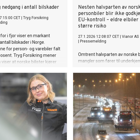
 nedgang i antall bilskader
Nesten halvparten av nors
personbiler blir ikke godkj
7:15:00 CET
|
Tryg Forsikring
EU-kontroll – eldre elbiler
ding
større risiko
 for i fjor viser en markant
27.1.2026 12:08:07 CET
|
Vianor AS
|
Pressemelding
ntall bilskader i Norge.
ne for person- og varebiler falt
Omtrent halvparten av norske b
osent. Tryg Forsikring mener
mangler som fører til underkjen
 viser at norske bilister kjører
kontroll. De vanligste feilene er 
ggere.
bremsesystemet. Dette komme
Statens Vegvesens kontrollstati
2025. Harald Nordseth, bilservic
Vianor, peker på for lite fysisk 
bremsene og mangelfullt vedli
som sentrale årsaker – særlig ho