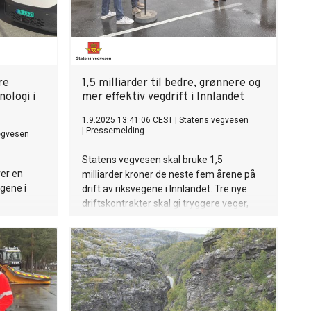
re
1,5 milliarder til bedre, grønnere og
ologi i
mer effektiv vegdrift i Innlandet
1.9.2025 13:41:06 CEST
|
Statens vegvesen
|
Pressemelding
egvesen
Statens vegvesen skal bruke 1,5
er en
milliarder kroner de neste fem årene på
egene i
drift av riksvegene i Innlandet. Tre nye
driftskontrakter skal gi tryggere veger,
mindre utslipp og smartere vinterdrift i
samarbeid med lokale aktører.
Oppstarten av kontraktene ble markret
på Norsk vegmuseum 1. september.