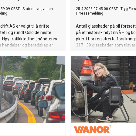
:59:09 CEST
|
Statens vegvesen
25.4.2026 07:45:00 CEST
|
Tryg Fors
ding
|
Pressemelding
rift AS er valgt til å drifte
Antall glasskader på bil fortsett
tet i og rundt Oslo de neste
på et historisk høyt nivå – og 
 Høy trafikktetthet, håndtering
øker. I fjor registrerte forsikrin
le hendelser og beredskap er
317 139 glasskader, som tilsvarer
kkord for driftskontrakten i
869 skader hver eneste dag. Vå
sområdet.
høysesong for glasskader, med
og grus i veibanen.