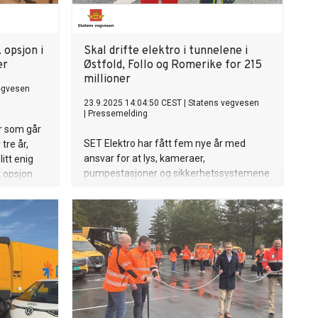
bagasjerom på opptil 403 liter ▪ Allsidig
design gjør EV2 egnet som familiens
hovedbil og gjør elektrisk mobilitet
tilgjengelig for flere.
 opsjon i
Skal drifte elektro i tunnelene i
er
Østfold, Follo og Romerike for 215
millioner
egvesen
23.9.2025 14:04:50 CEST
|
Statens vegvesen
|
Pressemelding
r som går
SET Elektro har fått fem nye år med
tre år,
ansvar for at lys, kameraer,
itt enig
pumpestasjoner og sikkerhetssystemene
 opsjon.
fungerer som de skal i riksvegtunnelene i
Østfold og deler av Akershus.