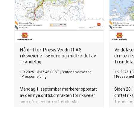
følger i 2026
Nå drifter Presis Vegdrift AS
Veidekke 
riksveiene i søndre og midtre del av
drifte ri
Trøndelag
Trøndela
1.9.2025 13:37:45 CEST
|
Statens vegvesen
1.9.2025 13
|
Pressemelding
|
Pressemel
Mandag 1. september markerer oppstart
Siden 2011
av den nye driftskontrakten for riksveier
driftet rik
som går gjennom ni trønderske
Trøndelag
kommuner med til sammen 310.000
markerer o
innbyggere.