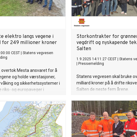
te elektro langs vegene i
Storkontrakter for grønne
 for 249 millioner kroner
vegdrift og nyskapende tekn
Salten
:00:00 CEST
|
Statens vegvesen
ding
1.9.2025 14:11:27 CEST
|
Statens v
|
Pressemelding
 overtok Mesta ansvaret for å
Statens vegvesen skal bruke ov
egene og holde værstasjoner,
milliard kroner på å drifte riksv
rvåking og sikkerhetssystemer i
Salten de neste fem årene.
le riks- og europaveger i