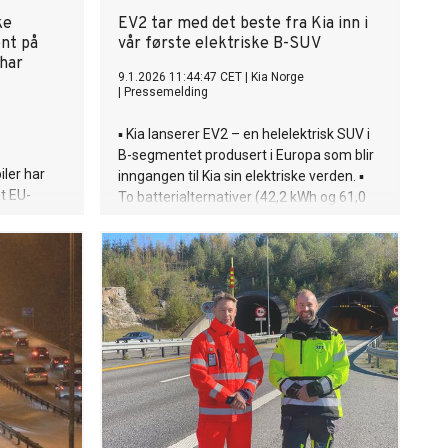
ke
EV2 tar med det beste fra Kia inn i
ent på
vår første elektriske B-SUV
 har
9.1.2026 11:44:47 CET
|
Kia Norge
|
Pressemelding
▪ Kia lanserer EV2 – en helelektrisk SUV i
B-segmentet produsert i Europa som blir
iler har
inngangen til Kia sin elektriske verden. ▪
t EU-
To batterialternativer (42,2 kWh og 61,0
knyttet til
kWh) gir forventet klasseledende
r frem av
rekkevidde på opptil henholdsvis 317 og
stikk for
448 kilometer (WLTP) ▪ EV2 kombinerer
esjef i
toppmoderne teknologi med smarte
bruk av
sikkerhetssystemer og avanserte
kehold
tilkoblingsløsninger ▪ Avansert
s elbiler.
infotainmentsystem med trippelskjerm,
OTA-oppdateringer og Kia Upgrades
tilgjengelig ▪ Kompakte ytre mål gir likevel
et romslig og fleksibelt interiør med
skyvbare og regulerbare bakseter og