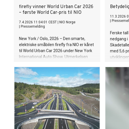
firefly vinner World Urban Car 2026
Betydelig
– første World Car‑pris til NIO
11.3.2026 0
|
Pressemel
7.4.2026 11:04:01 CEST
|
NIO Norge
|
Pressemelding
Ferske tall
New York / Oslo, 2026 – Den smarte,
nedgang i a
elektriske småbilen firefly fra NIO er kåret
Skadetalle
til World Urban Car 2026 under New York
med 5,6 pr
International Auto Show. Utmerkelsen
utviklingen
deles ut av World Car Awards, en av
stadig try
bilindustriens mest prestisjetunge og
innflytelsesrike priser. Dette er første
gang både NIO og firefly mottar en World
Car‑pris.