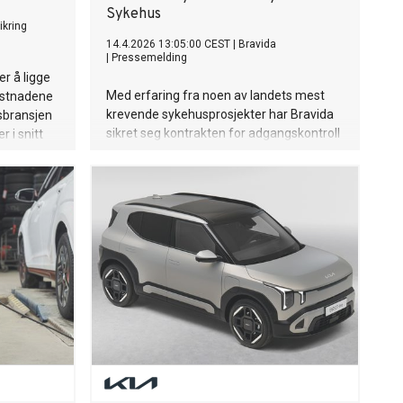
Sykehus
ikring
14.4.2026 13:05:00 CEST
|
Bravida
|
Pressemelding
er å ligge
Med erfaring fra noen av landets mest
kostnadene
krevende sykehusprosjekter har Bravida
gsbransjen
sikret seg kontrakten for adgangskontroll
 i snitt
og kameraovervåkning ved Nye Aker
ren er
Sykehus. Avtalen er inngått med Helse
 småstein
Sør-Øst RHF og har en verdi på 93,4
millioner kroner.