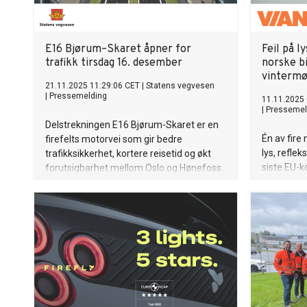
E16 Bjørum–Skaret åpner for
Feil på l
trafikk tirsdag 16. desember
norske bi
vintermø
21.11.2025 11:29:06 CET
|
Statens vegvesen
|
Pressemelding
11.11.2025 
|
Pressemel
Delstrekningen E16 Bjørum-Skaret er en
Én av fire
firefelts motorvei som gir bedre
lys, reflek
trafikksikkerhet, kortere reisetid og økt
siste EU-ko
forutsigbarhet mellom Oslo og Hønefoss.
bilservice
bilførere d
på bilens 