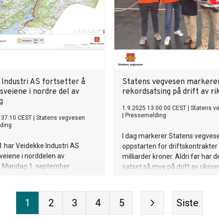
Industri AS fortsetter å
Statens vegvesen markere
ksveiene i nordre del av
rekordsatsing på drift av r
g
1.9.2025 13:00:00 CEST
|
Statens v
|
Pressemelding
:37:10 CEST
|
Statens vegvesen
ding
I dag markerer Statens vegves
 har Veidekke Industri AS
oppstarten for driftskontrakter 
sveiene i norddelen av
milliarder kroner. Aldri før har 
. Mandag 1. september
satset så mye på drift av riksve
ppstart av ny kontrakt.
1
2
3
4
5
Siste