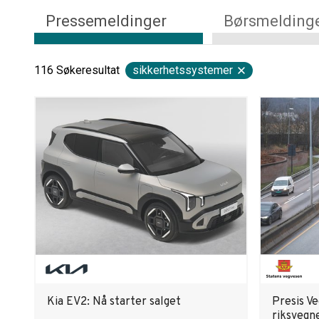
Pressemeldinger
Børsmelding
116
Søkeresultat
sikkerhetssystemer
Kia EV2: Nå starter salget
Presis Ve
riksvegne