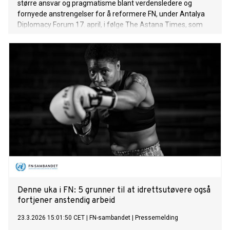
større ansvar og pragmatisme blant verdensledere og
fornyede anstrengelser for å reformere FN, under Antalya
Diplomacy Forum 17. april, i følge The Astana Times, som
var til stede.
Denne uka i FN: 5 grunner til at idrettsutøvere også
fortjener anstendig arbeid
23.3.2026 15:01:50 CET
|
FN-sambandet
|
Pressemelding