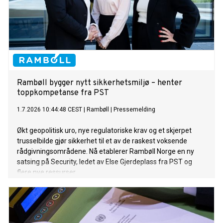
Rambøll bygger nytt sikkerhetsmiljø – henter
toppkompetanse fra PST
1.7.2026 10:44:48 CEST
|
Rambøll
|
Pressemelding
Økt geopolitisk uro, nye regulatoriske krav og et skjerpet
trusselbilde gjør sikkerhet til et av de raskest voksende
rådgivningsområdene. Nå etablerer Rambøll Norge en ny
satsing på Security, ledet av Else Gjerdeplass fra PST og
flere nye ressurser.