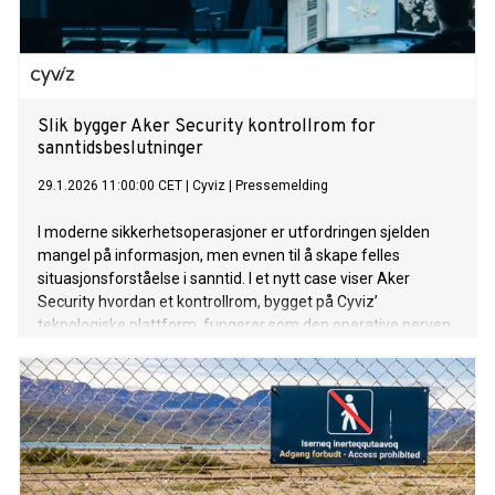
Slik bygger Aker Security kontrollrom for
sanntidsbeslutninger
29.1.2026 11:00:00 CET
|
Cyviz
|
Pressemelding
I moderne sikkerhetsoperasjoner er utfordringen sjelden
mangel på informasjon, men evnen til å skape felles
situasjonsforståelse i sanntid. I et nytt case viser Aker
Security hvordan et kontrollrom, bygget på Cyviz’
teknologiske plattform, fungerer som den operative nerven
for beslutninger, samhandling og beredskap.