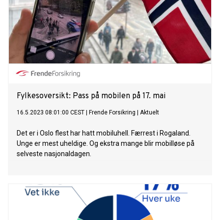
og fart fra 10 Mbit/s til 1000 Mbit/s opptil 100 GB.* Prisene
begynner på 299,-** kroner per måned med familierabatt.
Alle abonnementene har sky-tjenesten Telia Sky med
ubegrenset lagringsplass og trygghetsforsikringen Nettslett
inkludert, i tillegg til fri data i EU/EØS. – Fullstendig
bekymringsfri mobilopplevelse – Telia X gir en fullstendig
bekymringsfri mobilopplevelse til en fast pris hvor kundene
slipper å tenke på datab
Fylkesoversikt: Pass på mobilen på 17. mai
16.5.2023 08:01:00 CEST
|
Frende Forsikring
|
Aktuelt
Det er i Oslo flest har hatt mobiluhell. Færrest i Rogaland.
Unge er mest uheldige. Og ekstra mange blir mobilløse på
selveste nasjonaldagen.