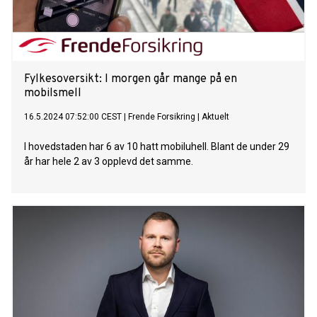
med kundens navn i meldingsteksten hvor det trues med
inkasso. For å unngå ekstra kostnader bes du om å ringe
ulike svenske numre. Ringer du numrene blir du bedt om å
laste ned og installere en app f
Fylkesoversikt: I morgen går mange på en
mobilsmell
16.5.2024 07:52:00 CEST
|
Frende Forsikring
|
Aktuelt
I hovedstaden har 6 av 10 hatt mobiluhell. Blant de under 29
år har hele 2 av 3 opplevd det samme.