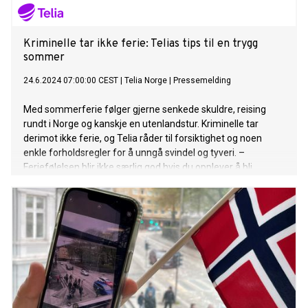
Kriminelle tar ikke ferie: Telias tips til en trygg
sommer
24.6.2024 07:00:00 CEST
|
Telia Norge
|
Pressemelding
Med sommerferie følger gjerne senkede skuldre, reising
rundt i Norge og kanskje en utenlandstur. Kriminelle tar
derimot ikke ferie, og Telia råder til forsiktighet og noen
enkle forholdsregler for å unngå svindel og tyveri. –
Feriefølelsen blir ikke særlig god hvis du opplever å bli
frastjålet mobiltelefonen eller går inn på en falsk nettside og
bestiller noe som aldri kommer i posten, sier Øivind
Kristiansen, svindelekspert i Telia Norge. Svindlere og tyver
tar nemlig ikke ferie, og de kan tvert imot utnytte
sommerturister som har lave skuldre og fokus alle andre
steder enn på egen sikkerhet. Selv om telefonsvindel-
anropene er blitt betydelig færre på grunn av Telias filtre, er
det fortsatt mulig å bli svindlet. – Den siste uken har vi
oppdaget flere SMS med avsender fra kjente merkevarer