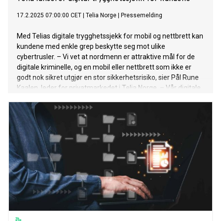
17.2.2025 07:00:00 CET
|
Telia Norge
|
Pressemelding
Med Telias digitale trygghetssjekk for mobil og nettbrett kan
kundene med enkle grep beskytte seg mot ulike
cybertrusler. – Vi vet at nordmenn er attraktive mål for de
digitale kriminelle, og en mobil eller nettbrett som ikke er
godt nok sikret utgjør en stor sikkerhetsrisiko, sier Pål Rune
Kaalen, leder for privatmarkedet i Telia Norge. – Vår digitale
trygghetssjekk kan gjennomføres på egenhånd eller i våre
butikker, og den vil bidra til at våre kunder får en tryggere
digital hverdag. Den digitale trygghetssjekken består av åtte
enkle trinn, og omhandler blant annet tofaktorautentisering,
passordhvelv og sikkerhetskopiering av data.
Trygghetssjekken er en kostnadsfri tjeneste som kan
gjennomføres digitalt på telia.no eller ved å hente en
papirutgave i en av Telias butikker landet over. – Kunder som
ønsker det kan få hjelp til å gjennomføre trygghetssjekken i
butikkene våre for 199 kroner, sier Kaalen. – Vi anbefaler at
alle våre kunder gjennomfører sjekken, enten på egenhånd
eller i b