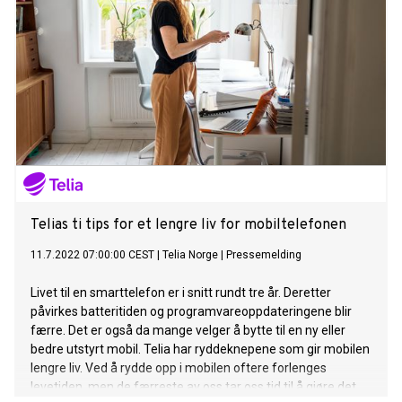
Telias ti tips for et lengre liv for mobiltelefonen
11.7.2022 07:00:00 CEST
|
Telia Norge
|
Pressemelding
Livet til en smarttelefon er i snitt rundt tre år. Deretter
påvirkes batteritiden og programvareoppdateringene blir
færre. Det er også da mange velger å bytte til en ny eller
bedre utstyrt mobil. Telia har ryddeknepene som gir mobilen
lengre liv. Ved å rydde opp i mobilen oftere forlenges
levetiden, men de færreste av oss tar oss tid til å gjøre det.