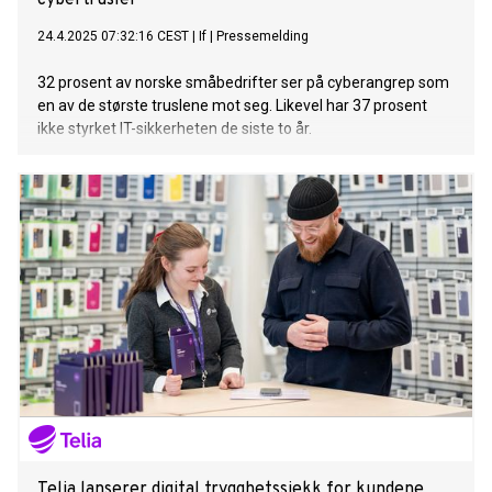
cybertrusler
24.4.2025 07:32:16 CEST
|
If
|
Pressemelding
32 prosent av norske småbedrifter ser på cyberangrep som
en av de største truslene mot seg. Likevel har 37 prosent
ikke styrket IT-sikkerheten de siste to år.
Telia lanserer digital trygghetssjekk for kundene