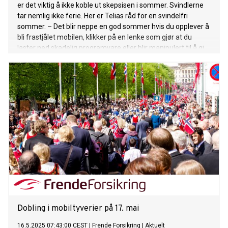
er det viktig å ikke koble ut skepsisen i sommer. Svindlerne
tar nemlig ikke ferie. Her er Telias råd for en svindelfri
sommer. – Det blir neppe en god sommer hvis du opplever å
bli frastjålet mobilen, klikker på en lenke som gjør at du
laster ned skadelig programvare eller blir manipulert til å gi
fra deg personlige opplysninger, sier Øivind Kristiansen,
svindelekspert i Telia Norge. Svindlere og tyver utnytter
feriemodusen blant nordmenn som har guarden nede og lar
humla suse. For selv om Telias svindelsperreløsninger for
både samtaler og meldinger fungerer godt og jobber på
høygir døgnet rundt, finner svindlerne nye metoder. – Vi ser
at det vi gjør for å trygge kundene våre fungerer og at de
svindelforsøkene som er ment å treffe bredt minker i
omfang. Men det er fortsatt mulig å bli svindlet, særlig fordi
svindelforsøkene er blitt mer målrettet, både via samtaler,
men kanskje spesielt SMS, som har et personlig preg og er
desi
Dobling i mobiltyverier på 17. mai
16.5.2025 07:43:00 CEST
|
Frende Forsikring
|
Aktuelt