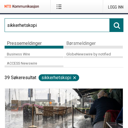
LOGG INN
Pressemeldinger
Børsmeldinger
Business Wire
GlobeNewswire by notified
ACCESS Newswire
39
Søkeresultat
sikkerhetskopi