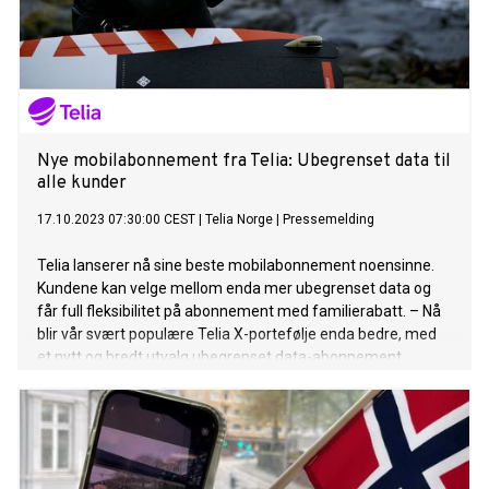
Nye mobilabonnement fra Telia: Ubegrenset data til
alle kunder
17.10.2023 07:30:00 CEST
|
Telia Norge
|
Pressemelding
Telia lanserer nå sine beste mobilabonnement noensinne.
Kundene kan velge mellom enda mer ubegrenset data og
får full fleksibilitet på abonnement med familierabatt. – Nå
blir vår svært populære Telia X-portefølje enda bedre, med
et nytt og bredt utvalg ubegrenset data-abonnement
tilpasset kundenes behov og en rekke fordeler inkludert,
hvor den største nyheten er sky-tjenesten Telia Sky, sier Pål
Rune Kaalen, leder for privatmarkedet i Telia Norge. Telias
nye mobilabonnement består av fem Telia X-abonnement
(Ung, Start, Basis, Max og Max Pluss) med ubegrenset data