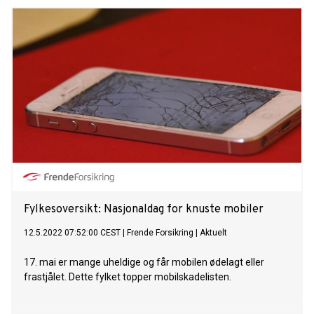
Mange vet heller ikke hva som skal til, eller de tror det tar for
lang tid. Her er Telias ti tips som gir mobilen din et nytt, bedre
og lengre liv: 1. Ta en helsekontroll Etter å ha brukt mobilen
flittig over lang tid er det flere grep som kan være
nødvendige å ta, og ved hjelp av apper og innebygde
funksjoner kan du kontrollere hvordan din mobil har det.
Batteriet kan du for eksempel sjekke i telefonens
innstillinger – der kan du også se hvor mye av den interne
lagringen i telefonen som er brukt. 2. Godta oppdateringer
Alltid godta og last ned siste oppdateringer til telefonen,
både fra leverandøren og fra mobiloperatøren. 3. Rydd i ditt
Fylkesoversikt: Nasjonaldag for knuste mobiler
12.5.2022 07:52:00 CEST
|
Frende Forsikring
|
Aktuelt
17. mai er mange uheldige og får mobilen ødelagt eller
frastjålet. Dette fylket topper mobilskadelisten.