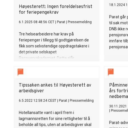
18.1.2024 1
Høyesterett: Ingen foreldelsesfrist
for feriepengekrav
Parat går 
6.1.2025 08:48:56 CET
|
Parat
|
Pressemelding
til sak mo
DNB ikke r
Tre helsearbeidere har krav på
pensjonsre
feriepenger i tillegg til godtgjørelsen de
innføre ti
fikk som selvstendige oppdragstakere i
pensjonsav
det private selskapet
Recoveryakademiet. Dette slår
Høyesterett fast i en nylig avsagt dom,
der Parat-advokat Sigurd Øyvind
Kambestad var partshjelper.
Tipssaken ankes til Høyesterett av
Påminnel
arbeidsgiver
års fortr
nedbema
6.5.2022 12:58:24 CEST
|
Parat
|
Pressemelding
30.11.2021 
|
Pressemel
Hotellansatte vant i april frem i
lagmannsretten for sine rettigheter til å
Parat-adv
beholde all tips, uten at arbeidsgiver skal