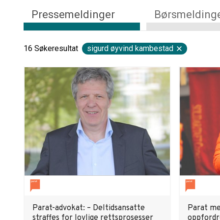
Pressemeldinger
Børsmelding
16
Søkeresultat
sigurd øyvind kambestad
Parat-advokat: – Deltidsansatte
Parat m
straffes for lovlige rettsprosesser
oppfordre