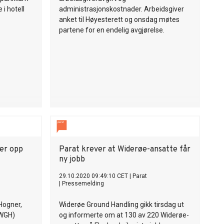
 i hotell
administrasjonskostnader. Arbeidsgiver
anket til Høyesterett og onsdag møtes
partene for en endelig avgjørelse.
ier opp
Parat krever at Widerøe-ansatte får
ny jobb
29.10.2020 09:49:10 CET
|
Parat
|
Pressemelding
Hogner,
Widerøe Ground Handling gikk tirsdag ut
(WGH)
og informerte om at 130 av 220 Widerøe-