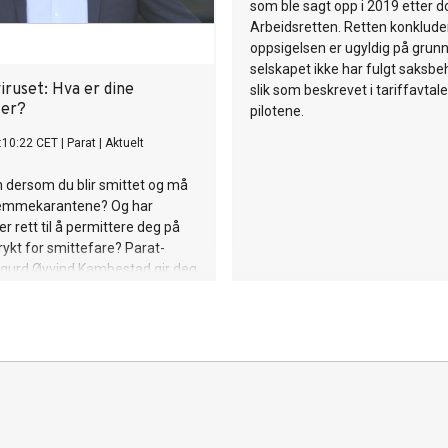
som ble sagt opp i 2019 etter d
Arbeidsretten. Retten konklude
oppsigelsen er ugyldig på grunn
selskapet ikke har fulgt saksbe
iruset: Hva er dine
slik som beskrevet i tariffavta
ter?
pilotene.
:10:22 CET
|
Parat
|
Aktuelt
n dersom du blir smittet og må
hjemmekarantene? Og har
r rett til å permittere deg på
rykt for smittefare? Parat-
igurd Øyvind Kambestad gir deg