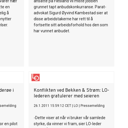
svarer nær
ansatte på Flesland vil miste jobben
tte en
grunnet tapt anbudskonkurranse. Parat-
elig å
advokat Sigurd Øyvind Kambestad sier at
enytter
disse arbeidstakerne har rett til å
lser.
fortsette sitt arbeidsforhold hos den som
har vunnet anbudet.
derøe i
Konflikten ved Bekken & Strøm: LO-
lederen gratulerer med seieren
semelding
26.1.2011 15:59:12 CET
|
LO
|
Pressemelding
-Dette viser at når vi bruker vår samlede
r en pilot
styrke, da vinner vi fram, sier LO-leder