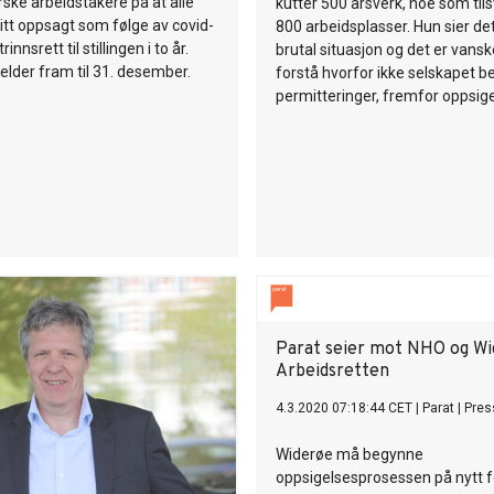
ske arbeidstakere på at alle
kutter 500 årsverk, noe som til
itt oppsagt som følge av covid-
800 arbeidsplasser. Hun sier de
rinnsrett til stillingen i to år.
brutal situasjon og det er vansk
elder fram til 31. desember.
forstå hvorfor ikke selskapet b
permitteringer, fremfor oppsige
Parat seier mot NHO og Wi
Arbeidsretten
4.3.2020 07:18:44 CET
|
Parat
|
Pres
Widerøe må begynne
oppsigelsesprosessen på nytt fo