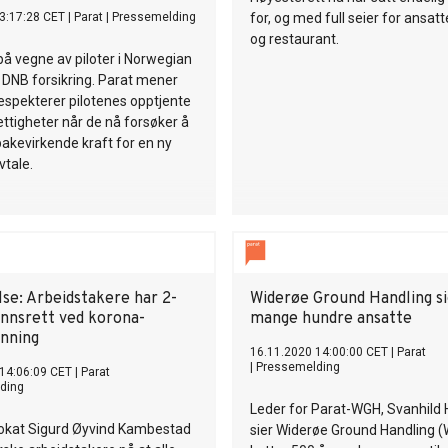
3:17:28 CET
|
Parat
|
Pressemelding
for, og med full seier for ansatte
og restaurant.
på vegne av piloter i Norwegian
t DNB forsikring. Parat mener
espekterer pilotenes opptjente
ttigheter når de nå forsøker å
lbakevirkende kraft for en ny
tale.
se: Arbeidstakere har 2-
Widerøe Ground Handling s
innsrett ved korona-
mange hundre ansatte
nning
16.11.2020 14:00:00 CET
|
Parat
|
Pressemelding
14:06:09 CET
|
Parat
ding
Leder for Parat-WGH, Svanhild 
okat Sigurd Øyvind Kambestad
sier Widerøe Ground Handling 