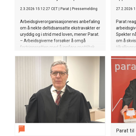
2.3.2026 15:12:27 CET
|
Parat
|
Pressemelding
27.2.2026 1
Arbeidsgiverorganisasjonenes anbefaling
Parat reag
om å nekte deltidsansatte ekstravakter er
arbeidsgi
uryddig og i strid med loven, mener Parat.
Spekter n
– Arbeidsgiverne forsøker å omgå
om å skvise
fortrinnsretten med å innføre mottiltak,
tilkallings
for å hindre rettslige prinsipper, sier
arbeidsmil
Parat-advokat Sigurd Øyvind Kambestad.
diskrimine
Parat-lede
Parat til