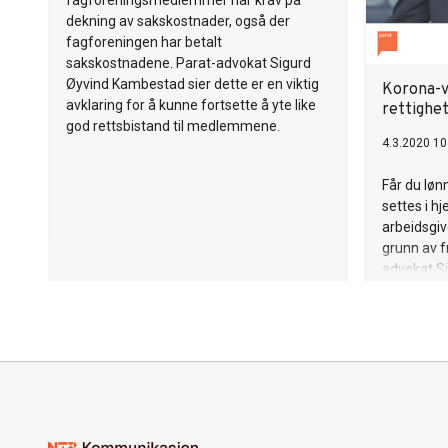
fagforeningsmedlemmer har krav på
dekning av sakskostnader, også der
fagforeningen har betalt
sakskostnadene. Parat-advokat Sigurd
Øyvind Kambestad sier dette er en viktig
Korona-v
avklaring for å kunne fortsette å yte like
rettighe
god rettsbistand til medlemmene.
4.3.2020 10
Får du løn
settes i 
arbeidsgive
grunn av f
advokat S
svarene.