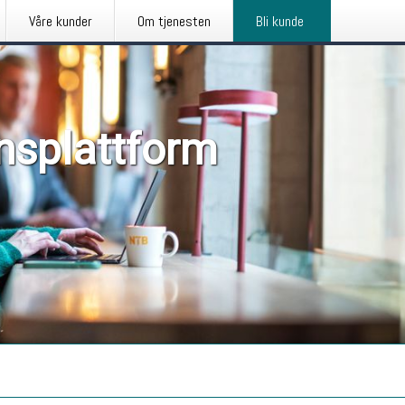
Våre kunder
Om tjenesten
Bli kunde
nsplattform