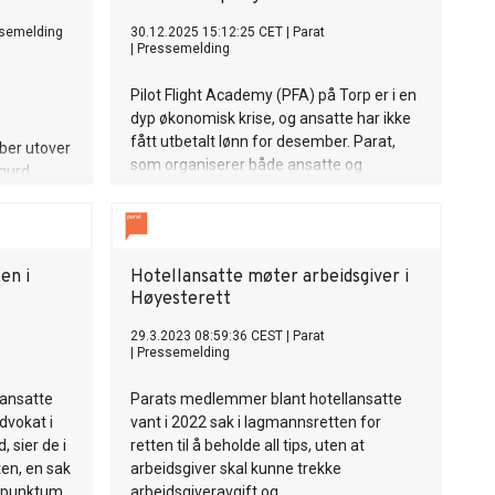
semelding
30.12.2025 15:12:25 CET
|
Parat
|
Pressemelding
Pilot Flight Academy (PFA) på Torp er i en
dyp økonomisk krise, og ansatte har ikke
fått utbetalt lønn for desember. Parat,
bber utover
som organiserer både ansatte og
igurd
studenter ved skolen, gir en klar advarsel
mmen må
til elevene samtidig som de etterlyser
or norske
svar fra skolens ledelse.
tøttes av
en i
Hotellansatte møter arbeidsgiver i
Høyesterett
29.3.2023 08:59:36 CEST
|
Parat
|
Pressemelding
lansatte
Parats medlemmer blant hotellansatte
dvokat i
vant i 2022 sak i lagmannsretten for
 sier de i
retten til å beholde all tips, uten at
en, en sak
arbeidsgiver skal kunne trekke
g punktum
arbeidsgiveravgift og