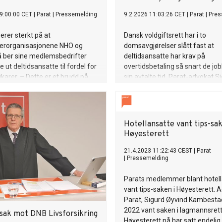
9:00:00 CET
|
Parat
|
Pressemelding
9.2.2026 11:03:26 CET
|
Parat
|
Pres
erer sterkt på at
Dansk voldgiftsrett har i to
verorganisasjonene NHO og
domsavgjørelser slått fast at
å ber sine medlemsbedrifter
deltidsansatte har krav på
 ut deltidsansatte til fordel for
overtidsbetaling så snart de jo
vikarer. – Dette er et brudd på
sin avtalte tid. Parat-advokat S
jøloven og en grov
Øyvind Kambestad mener do
ring av deltidsansatte, sier
få umiddelbare konsekvenser f
r Unn Kristin Olsen.
arbeidsforhold, noe som også s
tunge fagmiljøer.
Hotellansatte vant tips-sak
Høyesterett
21.4.2023 11:22:43 CEST
|
Parat
|
Pressemelding
Parats medlemmer blant hotel
vant tips-saken i Høyesterett. A
Parat, Sigurd Øyvind Kambestad,
2022 vant saken i lagmannsrett
 sak mot DNB Livsforsikring
Høyesterett nå har satt endeli