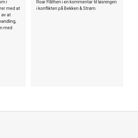
om i
Roar Flåthen i en kommentar til løsningen
rer med at
i konflikten på Bekken & Strøm.
 av at
handling,
len med