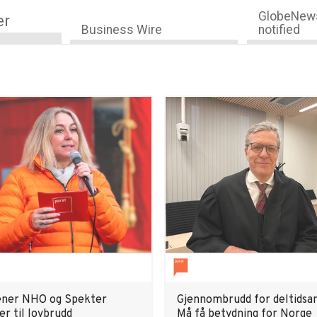
GlobeNews
er
Business Wire
notified
ener NHO og Spekter
Gjennombrudd for deltidsan
r til lovbrudd
Må få betydning for Norge