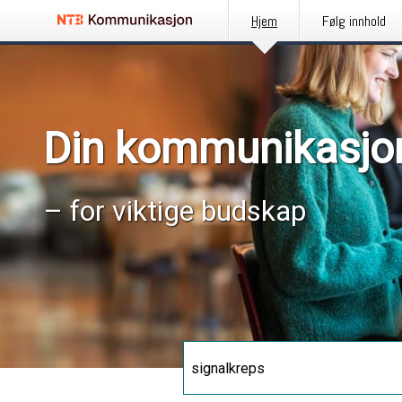
Hjem
Følg innhold
Din kommunikasjo
– for viktige budskap