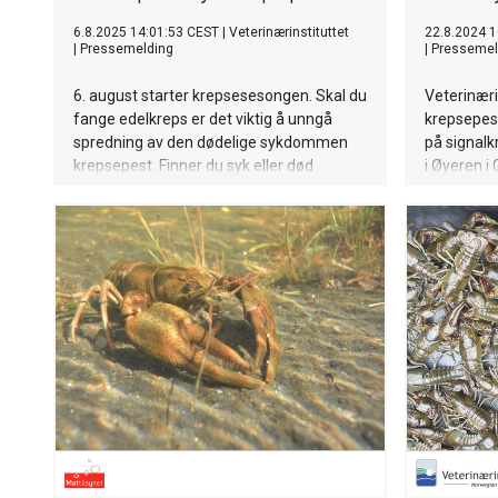
6.8.2025 14:01:53 CEST
|
Veterinærinstituttet
22.8.2024 1
|
Pressemelding
|
Pressemel
6. august starter krepsesesongen. Skal du
Veterinæri
fange edelkreps er det viktig å unngå
krepsepes
spredning av den dødelige sykdommen
på signalkr
krepsepest. Finner du syk eller død
i Øyeren i
edelkreps skal Mattilsynet varsles
svært alvo
umiddelbart.
da krepsep
stor fare f
vann hvor 