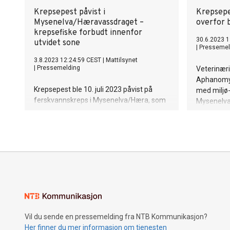
Krepsepest påvist i
Krepsepe
Mysenelva/Hæravassdraget –
overfor 
krepsefiske forbudt innenfor
30.6.2023 1
utvidet sone
|
Pressemel
3.8.2023 12:24:59 CEST
|
Mattilsynet
|
Pressemelding
Veterinæri
Aphanomyc
Krepsepest ble 10. juli 2023 påvist på
med miljø
ferskvannskreps i Mysenelva/Hæra, som
Mysenelva
er en sideelv av Glomma. Nå iverksetter
tyder på a
Mattilsynet nye påbud og forbud for å
Hæravassd
bekjempe utbruddet. Blant annet er det
nå forbudt å fange og oppbevare
ferskvannskreps eller plukke opp død
kreps.
Vil du sende en pressemelding fra NTB Kommunikasjon?
Her finner du mer informasjon om tjenesten