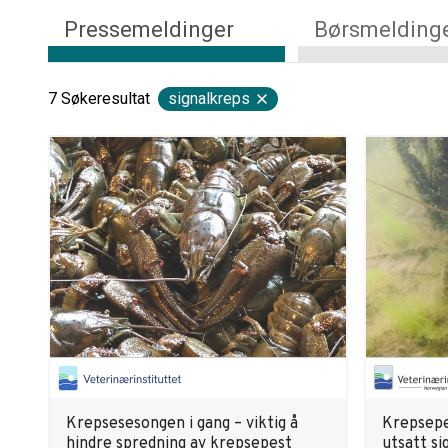
Pressemeldinger
Børsmelding
7
Søkeresultat
signalkreps
Krepsesesongen i gang – viktig å
Krepsepe
hindre spredning av krepsepest
utsatt si