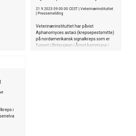
21.9.2023 09:00:00 CEST
|
Veterinærinstituttet
|
Pressemelding
Veterinærinstituttet har påvist
Aphanomyces astaci (krepsepestsmitte)
på nordamerikansk signalkreps som er
funnet i Østersjøen i Åmot kommune i
Innlandet. Signalkreps er en uønsket
fremmed art i norsk natur, og kan være
bærer av A. astaci som forårsaker
krepsepest hos norsk edelkreps.
Edelkreps er på både den internasjonale
t
og norske rødlisten over truede arter.
et
lkreps i
ysenelva