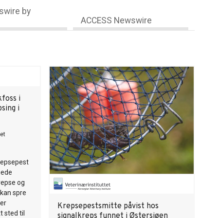
wire by
ACCESS Newswire
foss i
sing i
et
krepsepest
uede
repse og
m kan spre
ler
Krepsepestsmitte påvist hos
t sted til
signalkreps funnet i Østersjøen