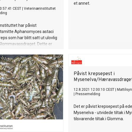
et annet.
0:57:41 CEST
|
Veterinærinstituttet
ding
nstituttet har påvist
tsmitte Aphanomyces astaci
eps som har blitt satt ut ulovlig
 Glommavassdraget. Dette er
rlig for den norske edelkrepsen,
est er dødelig for den. Det er
or at smitten sprer seg til andre
edelkrepsen lever.
Påvist krepsepest i
Mysenelva/Hæravassdrage
12.8.2021 12:00:10 CEST
|
Mattilsyn
|
Pressemelding
Det er påvist krepsepest på ede
Mysenelva - utvidede tiltak i M
tilsvarende tiltak i Glomma.