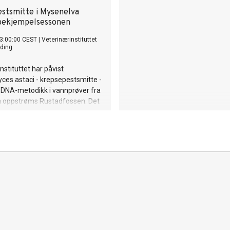
stsmitte i Mysenelva
bekjempelsessonen
3:00:00 CEST
|
Veterinærinstituttet
ding
nstituttet har påvist
es astaci - krepsepestsmitte -
-DNA-metodikk i vannprøver fra
 oppstrøms Rustadfossen. Det
t krepsepesten sprer seg i
raget.