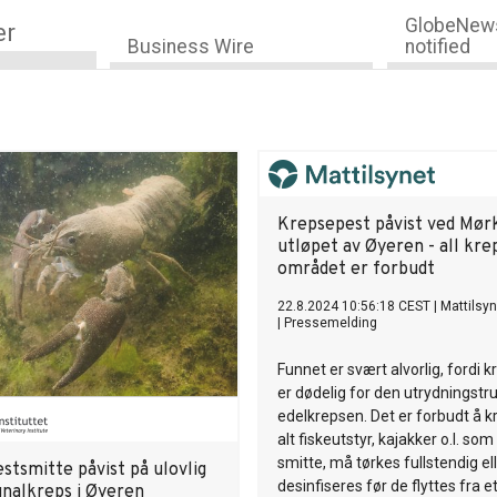
GlobeNews
er
Business Wire
notified
Krepsepest påvist ved Mørk
utløpet av Øyeren - all krep
området er forbudt
22.8.2024 10:56:18 CEST
|
Mattilsyn
|
Pressemelding
Funnet er svært alvorlig, fordi 
er dødelig for den utrydningstr
edelkrepsen. Det er forbudt å k
alt fiskeutstyr, kajakker o.l. so
smitte, må tørkes fullstendig el
stsmitte påvist på ulovlig
desinfiseres før de flyttes fra et
gnalkreps i Øyeren