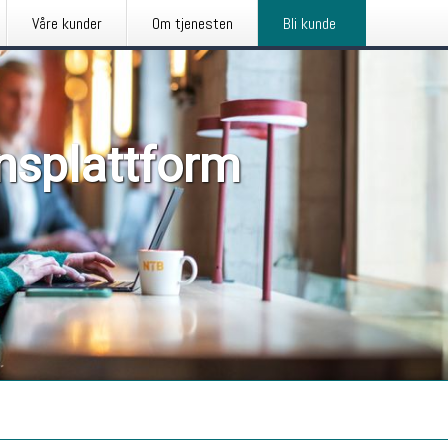
Våre kunder
Om tjenesten
Bli kunde
nsplattform