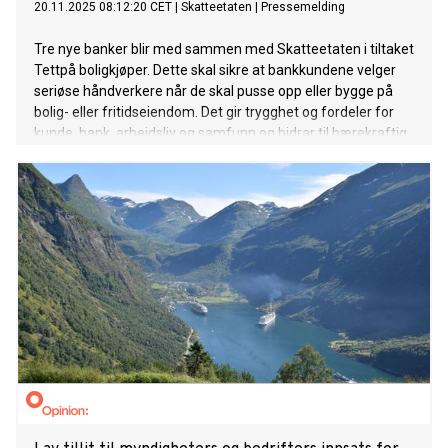
20.11.2025 08:12:20 CET
|
Skatteetaten
|
Pressemelding
Tre nye banker blir med sammen med Skatteetaten i tiltaket
Tettpå boligkjøper. Dette skal sikre at bankkundene velger
seriøse håndverkere når de skal pusse opp eller bygge på
bolig- eller fritidseiendom. Det gir trygghet og fordeler for
kunde, bank, arbeidsliv og samfunn og bidrar til bærekraftig
bankdrift.