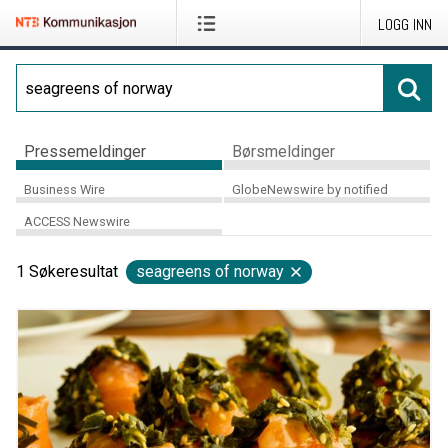
LOGG INN
Pressemeldinger
Børsmeldinger
Business Wire
GlobeNewswire by notified
ACCESS Newswire
1
Søkeresultat
seagreens of norway