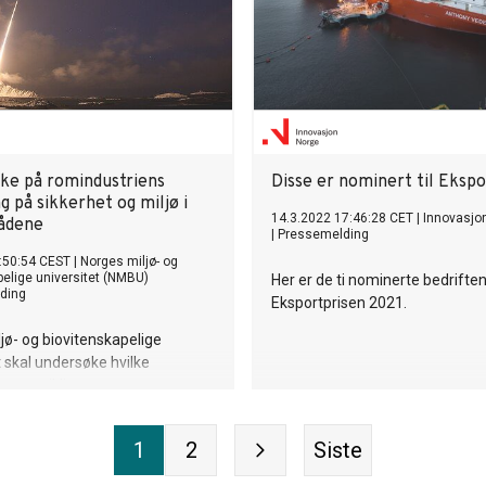
ske på romindustriens
Disse er nominert til Ekspo
g på sikkerhet og miljø i
14.3.2022 17:46:28 CET
|
Innovasjo
ådene
|
Pressemelding
:50:54 CEST
|
Norges miljø- og
pelige universitet (NMBU)
Her er de ti nominerte bedriftene
ding
Eksportprisen 2021.
jø- og biovitenskapelige
t skal undersøke hvilke
er utviklingen av
ruktur i nordområdene har for
ke regionen.
1
2
Siste