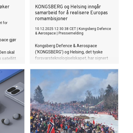
søker
KONGSBERG og Helsing inngår
samarbeid for å realisere Europas
romambisjoner
t for
10.12.2025 12:30:38 CET
|
Kongsberg Defence
& Aerospace
|
Pressemelding
pace gjør
Kongsberg Defence & Aerospace
(‘KONGSBERG’) og Helsing, det tyske
Den skal
forsvarsteknologiselskapet, har signert
satellitt.
en samarbeidsavtale for å styrke
utviklingen av kritiske europeiske
romkapabiliteter.