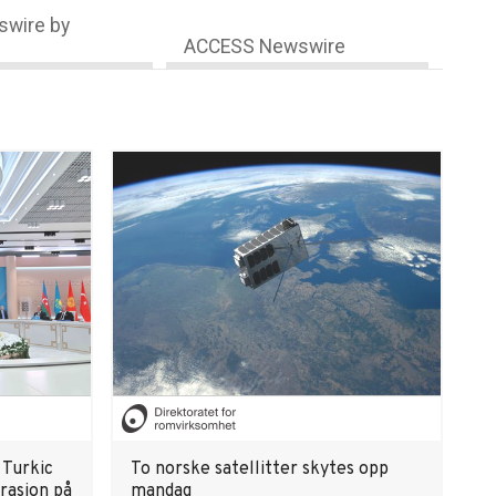
wire by
ACCESS Newswire
 Turkic
To norske satellitter skytes opp
grasjon på
mandag