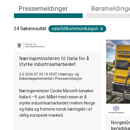
Pressemeldinger
Børsmelding
24
Søkeresultat
satellittkommunikasjon
Næringsministeren til Italia for å
styrke industrisamarbeidet
2.6.2026 07:33:19 CEST
|
Nærings- og
fiskeridepartementet
|
Presseinvitasjon
Næringsminister Cecilie Myrseth besøker
Italia 6.–9. juni. Målet med reisen er å
styrke industrisamarbeidet mellom Norge
og Italia og fremme norsk næringsliv i et
viktig europeisk marked.
NorgesGr
beredskap