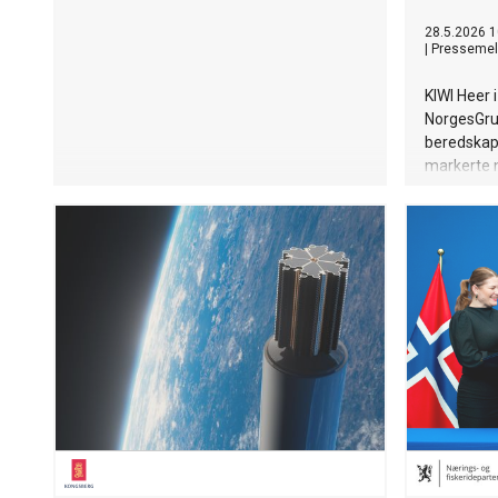
28.5.2026 1
|
Pressemel
KIWI Heer i
NorgesGru
beredskap
markerte n
åpningen a