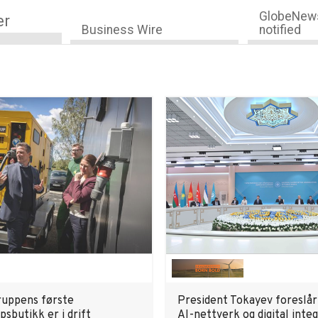
GlobeNews
er
Business Wire
notified
uppens første
President Tokayev foreslår
sbutikk er i drift
AI-nettverk og digital inte