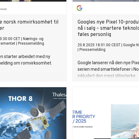
te norsk romvirksomhet til
Googles nye Pixel 10-produ
er
nå i salg – smartere teknol
føles personlig
0:30:00 CET
|
Nærings- og
rtementet
|
Pressemelding
20.8.2025 18:01:00 CEST
|
Google N
|
Pressemelding
n starter arbeidet med ny
Google lanserer nå den nye Pixe
melding om romvirksomhet.
serien med smarttelefoner i No
inkludert den mest slitesterke
sammenleggbare modellen til nå
Pro Fold. Samtidig kommer og
øreproppene Pixel Buds 2a og 
generasjonen av Googles smart
Pixel Watch 4.