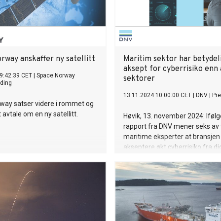
rway anskaffer ny satellitt
Maritim sektor har betydel
aksept for cyberrisiko enn
9:42:39 CET
|
Space Norway
sektorer
ding
13.11.2024 10:00:00 CET
|
DNV
|
Pr
way satser videre i rommet og
 avtale om en ny satellitt.
Høvik, 13. november 2024: Ifølg
rapport fra DNV mener seks av 
maritime eksperter at bransjen
akseptere økt cyberrisiko fra dig
for å fremme innovasjon og ny
teknologier. Den maritime sekt
villighet til å håndtere nye risik
til digital transformasjon, er be
høyere enn i andre viktige sekt
energi, industri og helse.