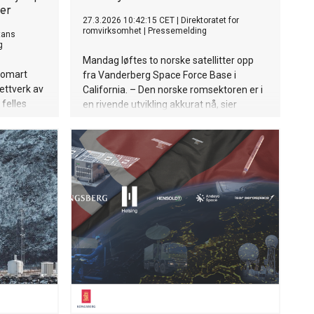
ter
27.3.2026 10:42:15 CET
|
Direktoratet for
romvirksomhet
|
Pressemelding
tans
g
Mandag løftes to norske satellitter opp
Jomart
fra Vanderberg Space Force Base i
ettverk av
California. – Den norske romsektoren er i
 felles
en rivende utvikling akkurat nå, sier
 digital
Christian Hauglie-Hanssen,
 kultur
administrerende direktør ved Direktoratet
til
for romvirksomhet.
OTS) i
kuterte
arbeidet
g
id preget