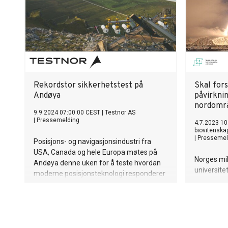
Rekordstor sikkerhetstest på
Skal for
Andøya
påvirknin
nordomr
9.9.2024 07:00:00 CEST
|
Testnor AS
|
Pressemelding
4.7.2023 10
biovitenska
|
Pressemel
Posisjons- og navigasjonsindustri fra
USA, Canada og hele Europa møtes på
Norges mil
Andøya denne uken for å teste hvordan
universite
moderne posisjonsteknologi responderer
konsekvens
på jammeangrep.
rominfrast
den arktis