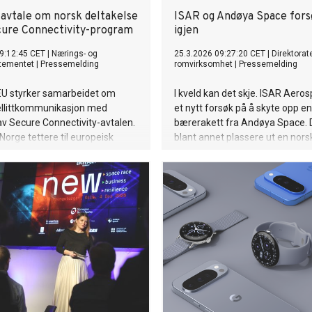
 avtale om norsk deltakelse
ISAR og Andøya Space for
cure Connectivity-program
igjen
9:12:45 CET
|
Nærings- og
25.3.2026 09:27:20 CET
|
Direktorate
rtementet
|
Pressemelding
romvirksomhet
|
Pressemelding
EU styrker samarbeidet om
I kveld kan det skje. ISAR Aeros
tellittkommunikasjon med
et nytt forsøk på å skyte opp en
av Secure Connectivity-avtalen.
bærerakett fra Andøya Space. 
Norge tettere til europeisk
blant annet plassere ut en norsk 
beid.