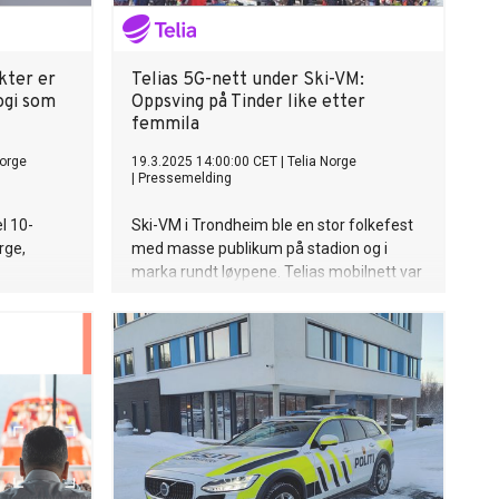
kter er
Telias 5G-nett under Ski-VM:
ogi som
Oppsving på Tinder like etter
femmila
orge
19.3.2025 14:00:00 CET
|
Telia Norge
|
Pressemelding
l 10-
Ski-VM i Trondheim ble en stor folkefest
rge,
med masse publikum på stadion og i
marka rundt løypene. Telias mobilnett var
, Pixel 10
dimensjonert for den enorme trafikken og
så
leverte gode brukeropplevelser til både
den nyeste
publikum og NRK, som produserte live TV i
klokke,
Telias mobilnett gjennom en egen skive i
5G-nettet. Folkefesten i Granåsen har
imponert både TV-seere, deltakere og
arrangørene. Til tross for tidvis
utfordrende forhold nådde arrangøren
salgsmålene på 220 000 billetter, og på