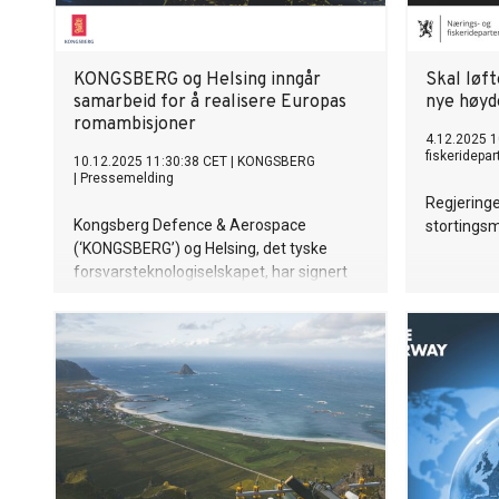
KONGSBERG og Helsing inngår
Skal løf
samarbeid for å realisere Europas
nye høyd
romambisjoner
4.12.2025 1
fiskeridepa
10.12.2025 11:30:38 CET
|
KONGSBERG
|
Pressemelding
Regjeringe
Kongsberg Defence & Aerospace
stortings
(‘KONGSBERG’) og Helsing, det tyske
forsvarsteknologiselskapet, har signert
en samarbeidsavtale for å styrke
utviklingen av kritiske europeiske
romkapabiliteter.