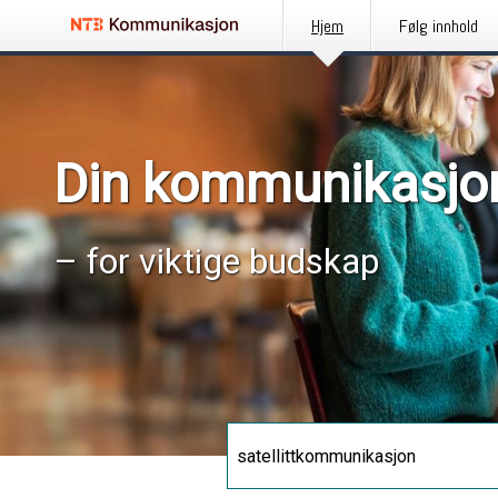
Hjem
Følg innhold
Din kommunikasjo
– for viktige budskap