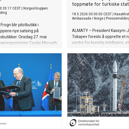
toppmøte for turkiske sta
0:35:17 CEST
|
NorgesGruppen
ding
18.5.2026 05:00:00 CEST
|
Kasakhs
Ambassade i Norge
|
Pressemeldin
 Frogn blir pilotbutikk i
ALMATY – President Kassym-
ppens nye satsing på
Tokayev foreslo å opprette et n
sbutikker. Onsdag 27. mai
sentre for kunstig intelligens, et
æringsminister Cecilie Myrseth
Turkic IT-knutepunkt og en felles
v piloten.
plattform for turkisk historie og
under det uformelle toppmøtet 
Organization of Turkic States (
Turkistan. Under toppmøtet dis
medlemslandene hvordan sam
innen teknologi, digitalisering o
investeringer kan styrkes i en t
av økende global ustabilitet.