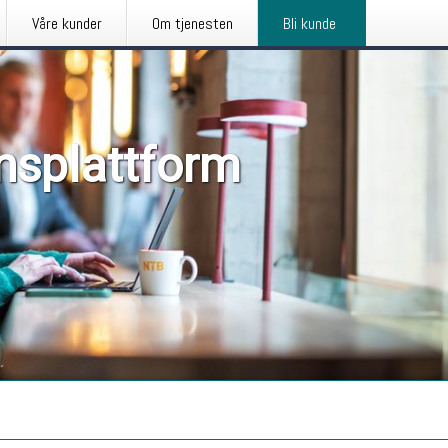
Våre kunder
Om tjenesten
Bli kunde
nsplattform