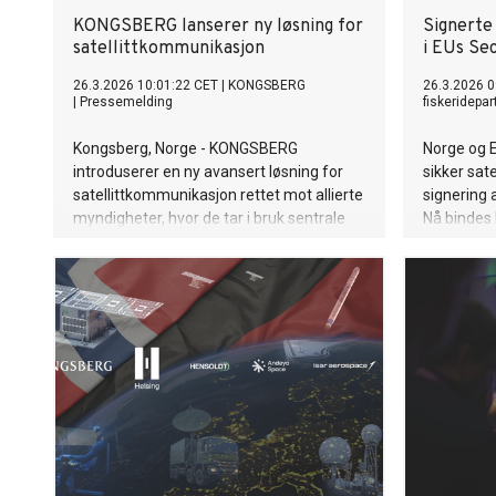
KONGSBERG lanserer ny løsning for
Signerte
satellittkommunikasjon
i EUs Se
26.3.2026 10:01:22 CET
|
KONGSBERG
26.3.2026 0
|
Pressemelding
fiskeridepa
Kongsberg, Norge - KONGSBERG
Norge og 
introduserer en ny avansert løsning for
sikker sa
satellittkommunikasjon rettet mot allierte
signering 
myndigheter, hvor de tar i bruk sentrale
Nå bindes 
teknologier fra SpinLaunchs nyskapende
romsamar
satellittnettverk, Meridian.