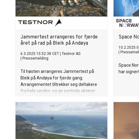
Jammertest arrangeres for fjerde
Space No
året på rad på Bleik på Andøya
10.2.2025 0
|
Pressemel
6.3.2025 15:52:38 CET
|
Testnor AS
|
Pressemelding
Space Nor
Til høsten arrangeres Jammertest på
har signert
Bleik på Andøya for fjerde gang.
Arrangementet tiltrekker seg deltakere
fra hele verden, og gir sentrale aktører
innen global posisjoneringsindustri
muligheten til å teste sine produkter og
systemer mot ekte signalforstyrrelser.