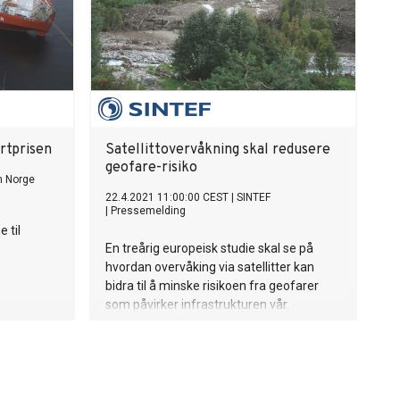
rtprisen
Satellittovervåkning skal redusere
geofare-risiko
n Norge
22.4.2021 11:00:00 CEST
|
SINTEF
|
Pressemelding
 til
En treårig europeisk studie skal se på
hvordan overvåking via satellitter kan
bidra til å minske risikoen fra geofarer
som påvirker infrastrukturen vår.