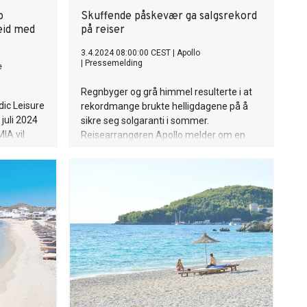
p
Skuffende påskevær ga salgsrekord
eid med
på reiser
3.4.2024 08:00:00 CEST
|
Apollo
|
Pressemelding
e
Regnbyger og grå himmel resulterte i at
ic Leisure
rekordmange brukte helligdagene på å
juli 2024
sikre seg solgaranti i sommer.
IA vil
Reisearrangøren Apollo melder om en
LTGs
salgsøkning på 25 prosent sammenliknet
ing
med påskeuken i fjor.
mt
 Beach
n er €112