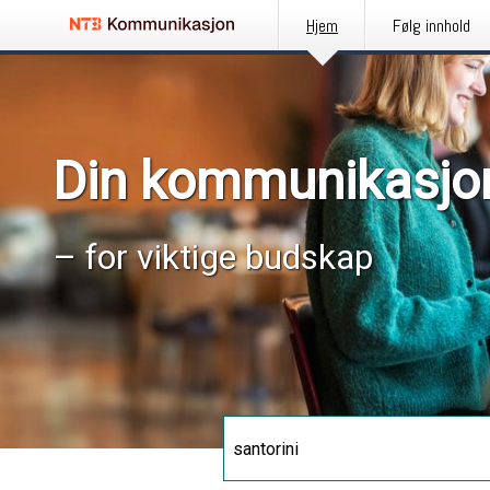
Hjem
Følg innhold
Din kommunikasjo
– for viktige budskap