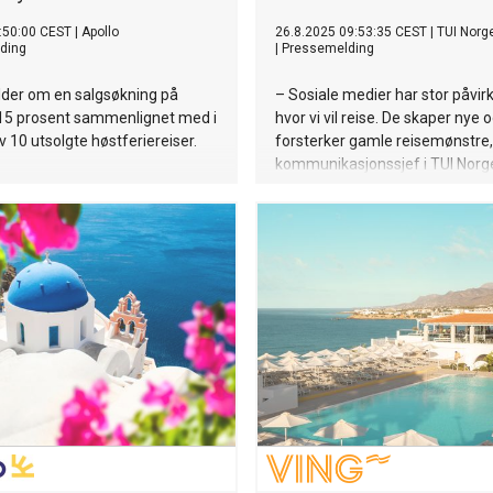
:50:00 CEST
|
Apollo
26.8.2025 09:53:35 CEST
|
TUI Norg
ding
|
Pressemelding
lder om en salgsøkning på
– Sosiale medier har stor påvir
5 prosent sammenlignet med i
hvor vi vil reise. De skaper nye 
av 10 utsolgte høstferiereiser.
forsterker gamle reisemønstre,
kommunikasjonssjef i TUI Norg
Mørk-Løwengreen.