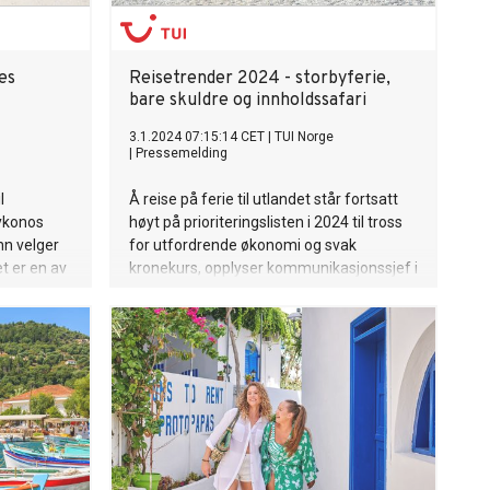
es
Reisetrender 2024 - storbyferie,
bare skuldre og innholdssafari
3.1.2024 07:15:14 CET
|
TUI Norge
|
Pressemelding
l
Å reise på ferie til utlandet står fortsatt
Mykonos
høyt på prioriteringslisten i 2024 til tross
nn velger
for utfordrende økonomi og svak
et er en av
kronekurs, opplyser kommunikasjonssjef i
meren, så
TUI Norge, Anne Mørk-Løwengreen. Men
rt et
hvilke trender er sterkest?
, Anne