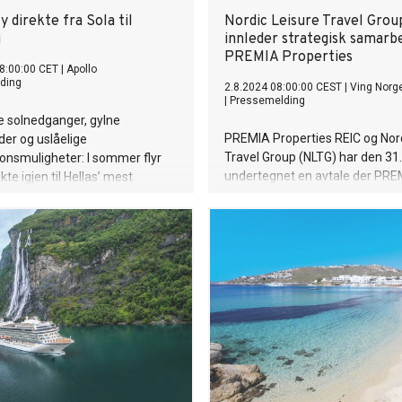
y direkte fra Sola til
Nordic Leisure Travel Grou
i
innleder strategisk samarb
PREMIA Properties
8:00:00 CET
|
Apollo
ding
2.8.2024 08:00:00 CEST
|
Ving Norg
|
Pressemelding
e solnedganger, gylne
PREMIA Properties REIC og Nord
er og uslåelige
Travel Group (NLTG) har den 31. 
onsmuligheter: I sommer flyr
undertegnet en avtale der PREM
kte igjen til Hellas’ mest
overta hotellanleggene hvor N
ede øygruppe!
populære familieanlegg "Sunw
Kallithea Beach" på Rhodos sa
"Sunwing Makrigialos & Ocean
Club" ("O.B.C.") på Kreta ligger.
Kjøpesummen for transaksjone
500 000.