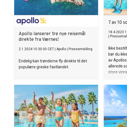
7 av 10 
18.4.2023 1
Apollo lanserer tre nye reisemål
|
Pressemel
direkte fra Værnes!
Ikke besti
2.1.2024 10:30:00 CET
|
Apollo
|
Pressemelding
bør du ikk
av Apollos
Endelig kan trønderne fly direkte til det
allerede s
populære greske fastlandet.
store vinne