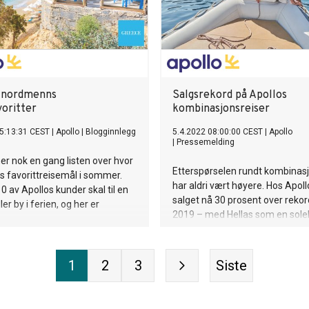
 nordmenns
Salgsrekord på Apollos
voritter
kombinasjonsreiser
5:13:31 CEST
|
Apollo
|
Blogginnlegg
5.4.2022 08:00:00 CEST
|
Apollo
|
Pressemelding
ner nok en gang listen over hvor
Etterspørselen rundt kombinasj
 favorittreisemål i sommer.
har aldri vært høyere. Hos Apoll
0 av Apollos kunder skal til en
salget nå 30 prosent over reko
ler by i ferien, og her er
2019 – med Hellas som en sole
favoritt. Nå øker reisearrangør
satsingen ytterligere med nye
vinterkombinasjoner!
1
2
3
Siste