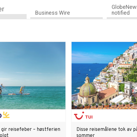
GlobeNews
er
Business Wire
notified
gir reisefeber – høstferien
Disse reisemålene tok av på
olgt
sommer