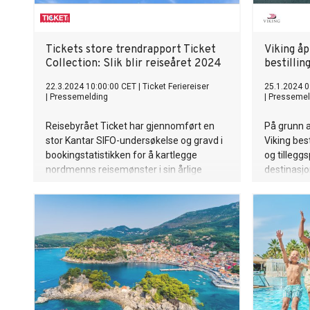
Tickets store trendrapport Ticket
Viking å
Collection: Slik blir reiseåret 2024
bestillin
22.3.2024 10:00:00 CET
|
Ticket Feriereiser
25.1.2024 0
|
Pressemelding
|
Pressemel
Reisebyrået Ticket har gjennomført en
På grunn a
stor Kantar SIFO-undersøkelse og gravd i
Viking bes
bookingstatistikken for å kartlegge
og tilleggs
nordmenns reisemønster i sin årlige
destinasj
trendrapport Ticket Collection. Den viser
flere enn 60 prosent har tenkt å reise til
utlandet på ferie i 2024, men økonomien
og den urolige omverdenen endrer
reiselivet.