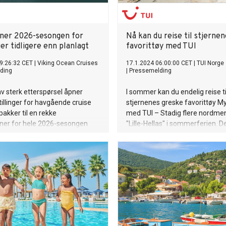
pner 2026-sesongen for
Nå kan du reise til stjernen
ger tidligere enn planlagt
favorittøy med TUI
9:26:32 CET
|
Viking Ocean Cruises
17.1.2024 06:00:00 CET
|
TUI Norge
ding
|
Pressemelding
v sterk etterspørsel åpner
I sommer kan du endelig reise ti
tillinger for havgående cruise
stjernenes greske favorittøy 
pakker til en rekke
med TUI – Stadig flere nordme
oner for hele 2026-sesongen
"Lille-Hellas" i sommerferien. D
de sterkeste trendene for som
fasjonable Mykonos blir garante
populært tilskudd, sier
kommunikasjonsjef i TUI Norge
Mørk-Løwengreen.