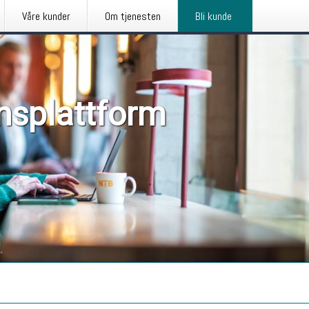
Våre kunder
Om tjenesten
Bli kunde
nsplattform