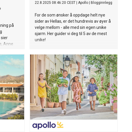
22.8.2025 08:46:20 CEST
|
Apollo
|
Blogginnlegg
e
For de som ønsker å oppdage helt nye
sider av Hellas, er det hundrevis av øyer å
kning på
velge mellom - alle med sin egen unike
og
sjarm. Her guider vi deg til 5 av de mest
 sier
unike!
e, Anne