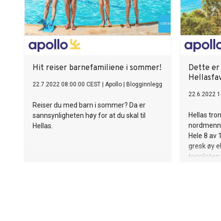
Hit reiser barnefamiliene i sommer!
Dette er
Hellasfa
22.7.2022 08:00:00 CEST
|
Apollo
|
Blogginnlegg
22.6.2022 1
Reiser du med barn i sommer? Da er
Hellas tro
sannsynligheten høy for at du skal til
nordmenns
Hellas.
Hele 8 av 1
gresk øy el
topplisten.