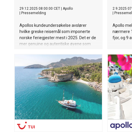
29.12.2025 08:00:00 CET
|
Apollo
2.9.2025 07
|
Pressemelding
|
Pressemel
Apollos kundeundersøkelse avslører
Apollo me
hvilke greske reisemål som imponerte
nærmere 1
norske feriegjester mest i 2025. Det er de
fjor, og 9 
mer genuine og autentiske øyene som
skiller seg ut med høyest score på
totalopplevelse, service og mat.