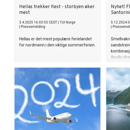
Hellas trekker flest - storbyen øker
Nyhet! Fl
mest
Santorin
3.4.2025 16:03:53 CEST
|
TUI Norge
5.12.2024 0
|
Pressemelding
|
Pressemel
Hellas er det mest populære ferielandet
Smellvakr
for nordmenn i den viktige sommerferien.
sandstrend
kombinasj
Apollo dire
ettertrakt