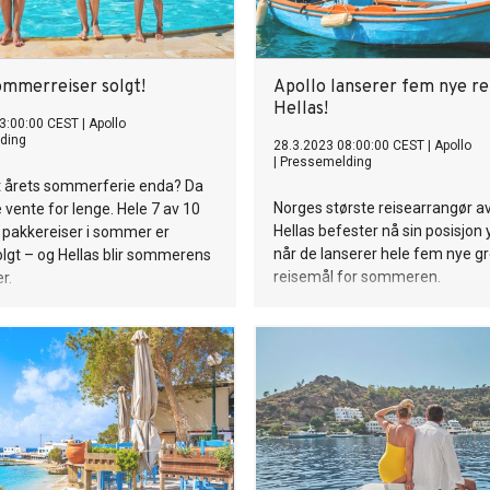
sommerreiser solgt!
Apollo lanserer fem nye re
Hellas!
3:00:00 CEST
|
Apollo
ding
28.3.2023 08:00:00 CEST
|
Apollo
|
Pressemelding
lt årets sommerferie enda? Da
Norges største reisearrangør av 
e vente for lenge. Hele 7 av 10
Hellas befester nå sin posisjon 
 pakkereiser i sommer er
når de lanserer hele fem nye g
olgt – og Hellas blir sommerens
reisemål for sommeren.
r.