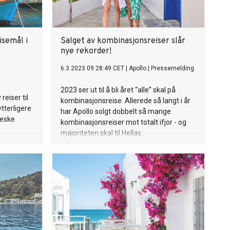
isemål i
Salget av kombinasjonsreiser slår
nye rekorder!
6.3.2023 09:28:49 CET
|
Apollo
|
Pressemelding
2023 ser ut til å bli året “alle” skal på
reiser til
kombinasjonsreise. Allerede så langt i år
ytterligere
har Apollo solgt dobbelt så mange
reske
kombinasjonsreiser mot totalt ifjor - og
majoriteten skal til Hellas.