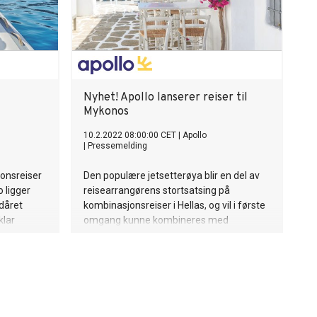
Nyhet! Apollo lanserer reiser til
Mykonos
10.2.2022 08:00:00 CET
|
Apollo
|
Pressemelding
onsreiser
Den populære jetsetterøya blir en del av
o ligger
reisearrangørens stortsatsing på
rdåret
kombinasjonsreiser i Hellas, og vil i første
klar
omgang kunne kombineres med
en
Santorini og Naxos.