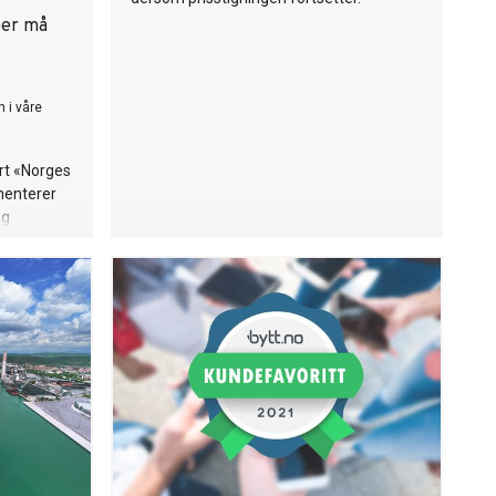
per må
 i våre
rt «Norges
menterer
og
er kull fra
re
ter i