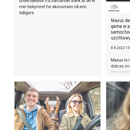
undersøkelse fra Santander Bank at de er
mer bekymret for økonomien nå enn
tidligere.
Maxus de
gama w p
samocho
użytkowy
8.8.2022 13
Maxus to 
dobrze zn
Chinach bl
elektryczn
kilku rynk
oficjalne 
gdzie pote
elektromob
oferta Ma
segmenty.
zarówno dl
przedsiębi