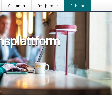
Våre kunder
Om tjenesten
Bli kunde
nsplattform