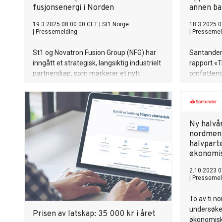
fusjonsenergi i Norden
annen b
19.3.2025 08:00:00 CET
|
St1 Norge
18.3.2025 0
|
Pressemelding
|
Pressemel
St1 og Novatron Fusion Group (NFG) har
Santander 
inngått et strategisk, langsiktig industrielt
rapport «T
partnerskap, som markerer et nytt
omfattend
kapittel i utviklingen av kommersiell
deltakere 
fusjonsenergi. St1 går inn som
Rapporten g
hovedinvestor og nytt styremedlem etter
skandinav
en investering på 13 millioner euro i NFG,
og viser a
Ny halvå
og vil bidra med langsiktig verdi samt
klar over 
nordmen
forretningsmessig, industriell og
sparekont
halvparte
regulatorisk kompetanse.
gebyrer el
økonomi
dagligbank
prosent.
2.10.2023 0
|
Pressemel
To av ti n
undersøkel
Prisen av latskap: 35 000 kr i året
økonomisk