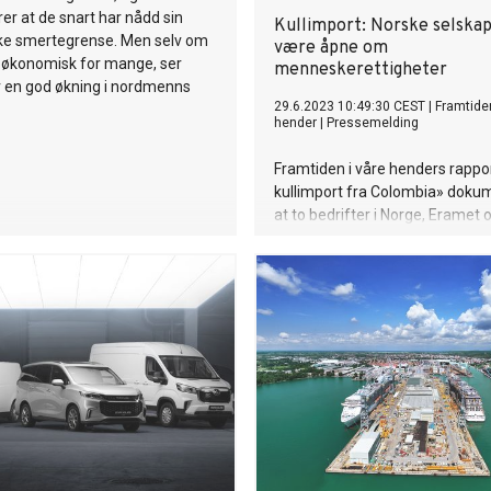
rer at de snart har nådd sin
Kullimport: Norske selska
e smertegrense. Men selv om
være åpne om
t økonomisk for mange, ser
menneskerettigheter
 en god økning i nordmenns
29.6.2023 10:49:30 CEST
|
Framtiden
hender
|
Pressemelding
Framtiden i våre henders rappo
kullimport fra Colombia» doku
at to bedrifter i Norge, Eramet 
smelteverket Finnfjord, importer
Colombia. Med dette følger sto
spørsmål om menneskerettighe
gruveindustrien.