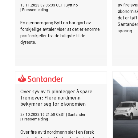
av fire sva
13.11.2023 09:05:33 CET
|
Bytt.no
|
Pressemelding
økonomisk
det er tøf
En gjennomgang Bytt.no har gjort av
Santander
forskjellige avtaler viser at det er enorme
sparing.
prisforskjeller fra de billigste til de
dyreste.
Over syv av ti planlegger å spare
fremover: Flere nordmenn
bekymrer seg for økonomien
27.10.2022 16:21:58 CEST
|
Santander
|
Pressemelding
Over fire av ti nordmenn sier i en fersk