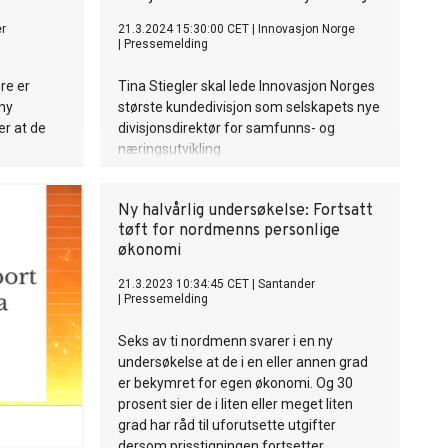
r
21.3.2024 15:30:00 CET
|
Innovasjon Norge
|
Pressemelding
re er
Tina Stiegler skal lede Innovasjon Norges
 ny
største kundedivisjon som selskapets nye
er at de
divisjonsdirektør for samfunns- og
næringsutvikling.
Ny halvårlig undersøkelse: Fortsatt
tøft for nordmenns personlige
økonomi
21.3.2023 10:34:45 CET
|
Santander
|
Pressemelding
Seks av ti nordmenn svarer i en ny
undersøkelse at de i en eller annen grad
er bekymret for egen økonomi. Og 30
prosent sier de i liten eller meget liten
grad har råd til uforutsette utgifter
dersom prisstigningen fortsetter.