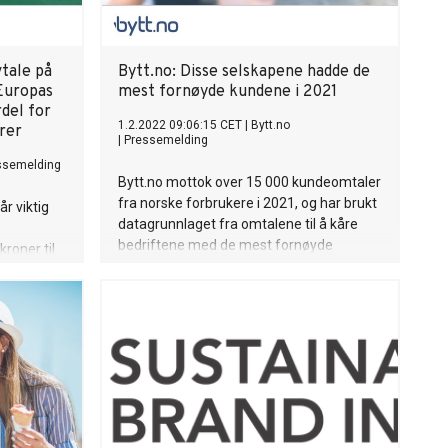
tale på
Bytt.no: Disse selskapene hadde de
Europas
mest fornøyde kundene i 2021
rdel for
1.2.2022 09:06:15 CET
|
Bytt.no
rer
|
Pressemelding
ssemelding
Bytt.no mottok over 15 000 kundeomtaler
fra norske forbrukere i 2021, og har brukt
r viktig
datagrunnlaget fra omtalene til å kåre
bedriftene med de mest fornøyde
roner til
kundene.
 kan nå
ndører