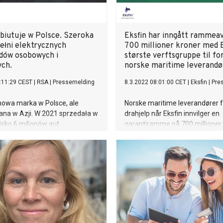
biutuje w Polsce. Szeroka
Eksfin har inngått rammeav
ełni elektrycznych
700 millioner kroner med 
dów osobowych i
største verftsgruppe til fo
ch.
norske maritime leverandø
:11:29 CEST
|
RSA
|
Pressemelding
8.3.2022 08:01:00 CET
|
Eksfin
|
Pre
nowa marka w Polsce, ale
Norske maritime leverandører få
ana w Azji. W 2021 sprzedała w
drahjelp når Eksfin innvilger en
isko 6 milionów aut
garantiramme på 700 millioner k
ych. W Europie działa już na
italienske Fincantieri S.p.A. Den
ach. Teraz nadszedł czas na
verdensledende verftsgruppen
przedstawicielstwo nad Wisłą,
øke sine maritime utstyrs- og
ncjał rozwoju
tjenestekjøp fra norske levera
ilności jest wysoki. W Polsce
ytterligere
xus obejmuje cztery ważne
 Ma ofertę dopasowaną
a klienta indywidualnego, jak i
orcy.