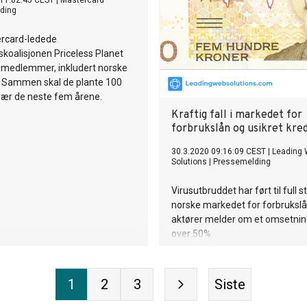
 11:02:45 CEST
|
Mastercard
ding
rcard-ledede
koalisjonen Priceless Planet
e medlemmer, inkludert norske
. Sammen skal de plante 100
trær de neste fem årene.
Kraftig fall i markedet for
forbrukslån og usikret kred
30.3.2020 09:16:09 CEST
|
Leading
Solutions
|
Pressemelding
Virusutbruddet har ført til full s
norske markedet for forbruksl
aktører melder om et omsetnin
over 50%.
1
2
3
Siste