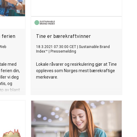
 ferien
Tine er bærekraftvinner
 Web
18.3.2021 07:30:00 CET
|
Sustainable Brand
Index™
|
Pressemelding
etale med
Lokale råvarer og resirkulering gjør at Tine
 ferien din,
oppleves som Norges mest bærekraftige
ller vi deg
merkevare.
tis, og
øp av blant
r.