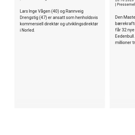
20.10.2020
|
Pressemel
Lars Inge Vågen (40) og Rannveig
Den Maste
Drengstig (47) er ansatt som henholdsvis
bærekrafts
kommersiell direktør og utviklingsdirektør
får 32 ny
i Norled.
Eedenbull
millioner 