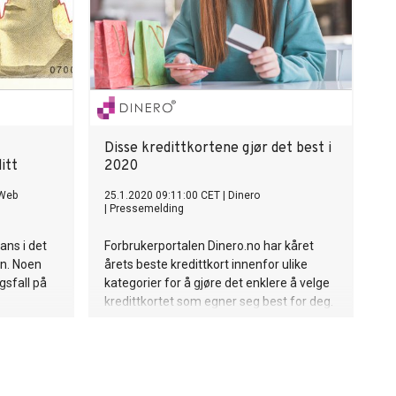
Disse kredittkortene gjør det best i
itt
2020
 Web
25.1.2020 09:11:00 CET
|
Dinero
|
Pressemelding
tans i det
Forbrukerportalen Dinero.no har kåret
ån. Noen
årets beste kredittkort innenfor ulike
gsfall på
kategorier for å gjøre det enklere å velge
kredittkortet som egner seg best for deg.