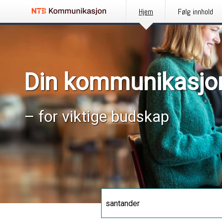
Hjem
Følg innhold
Din kommunikasjo
– for viktige budskap