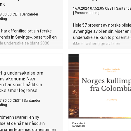
ank
16.9.2024 07:52:05 CEST
|
Santande
|
Pressemelding
8:00:00 CET
|
Santander
ding
Hele 57 prosent av norske bileie
har offentliggjort sin ferske
avhengige av bilen sin, viser en
rends in Savings», basert på en
undersøkelse. Kun to prosent si
e undersøkelse blant 3000
ikke er avhengige av bilen.
fra Norge, Sverige og Danmark.
ir verdifull innsikt i
iske forbrukeres spareatferd
t 35 prosent av de spurte ikke er
rlig undersøkelse om
at de kan opprette en
ns økonomi: Nær
o i en annen bank – uten
n har snart nådd sin
ler at det er nødvendig å bytte
ske smertegrense
forbindelse. I Norge er tallet 29
7:30:00 CEST
|
Santander
ding
ordmenn svarer i en ny
se at de nå har nådd sin
e smertegrense, og nesten en