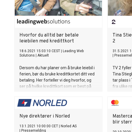
Hvorfor du alltid bør betale
Tina Sti
leiebilen med kredittkort
2
18.6.2021 15:03:10 CEST
|
Leading Web
31.5.2021 1
Solutions
|
Aktuelt
|
Pressemel
Dersom du har planer om å bruke leiebil i
TV 2 fylle
ferien, bør du bruke kredittkortet ditt ved
Tina Stieg
betaling. Her forteller vi deg hvorfor, og
tar plass i
ser på hvilke kredittkort som er best på
fra ulike r
bilferie.
styreerfar
stor omstil
viktig komp
Nye direktører i Norled
Masterca
blir stør
13.1.2021 10:00:00 CET
|
Norled AS
|
Pressemelding