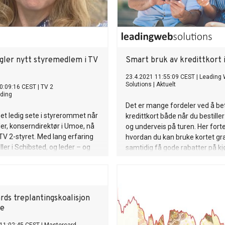
egler nytt styremedlem i TV
Smart bruk av kredittkort i
23.4.2021 11:55:09 CEST
|
Leading
Solutions
|
Aktuelt
0:09:16 CEST
|
TV 2
ding
Det er mange fordeler ved å b
r et ledig sete i styrerommet når
kredittkort både når du bestiller
ler, konserndirektør i Umoe, nå
og underveis på turen. Her forte
 TV 2-styret. Med lang erfaring
hvordan du kan bruke kortet gra
oller i Schibsted, og leder – og
samtidig få gode rabatter på kj
ing fra en rekke virksomheter i
annet reise, opphold og tjeneste
ling, tilfører Stiegler relevant og
etanse inn i styret i TV 2.
rds treplantingskoalisjon
re