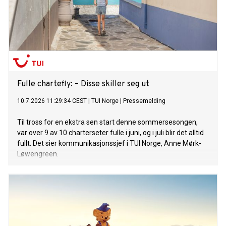
Fulle chartefly: – Disse skiller seg ut
10.7.2026 11:29:34 CEST
|
TUI Norge
|
Pressemelding
Til tross for en ekstra sen start denne sommersesongen,
var over 9 av 10 charterseter fulle i juni, og i juli blir det alltid
fullt. Det sier kommunikasjonssjef i TUI Norge, Anne Mørk-
Løwengreen.