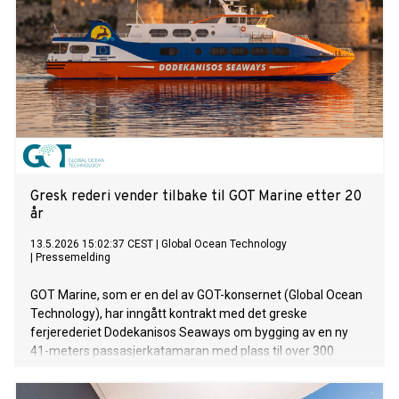
Gresk rederi vender tilbake til GOT Marine etter 20
år
13.5.2026 15:02:37 CEST
|
Global Ocean Technology
|
Pressemelding
GOT Marine, som er en del av GOT-konsernet (Global Ocean
Technology), har inngått kontrakt med det greske
ferjerederiet Dodekanisos Seaways om bygging av en ny
41-meters passasjerkatamaran med plass til over 300
passasjerer. Kontrakten har en verdi i underkant av 200
millioner kroner, byggingen starter umiddelbart og levering