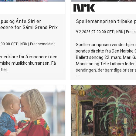
olpus og Ánte Siri er
Spellemannprisen tilbake
edere for Sámi Grand Prix
9.2.2026 07:00:00 CET
|
NRK
|
Press
:00:00 CET
|
NRK
|
Pressemelding
Spellemannprisen vender hjem 
sendes direkte fra Den Norske 
er er klare for å imponere i den
Ballett søndag 22. mars. Mari G
amiske musikkonkurransen. Få
Monsson og Tete Lidbom leder
 her.
sendingen, der samtlige priser 
ut.