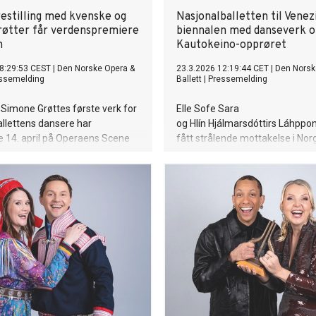
estilling med kvenske og
Nasjonalballetten til Venez
røtter får verdenspremiere
biennalen med danseverk 
n
Kautokeino-opprøret
8:29:53 CEST
|
Den Norske Opera &
23.3.2026 12:19:44 CET
|
Den Norsk
ssemelding
Ballett
|
Pressemelding
Simone Grøttes første verk for
Elle Sofe Sara
llettens dansere har
og Hlín Hjálmarsdóttirs Láhppo
 14. april på Operaens Scene
fått strålende mottakelse i Nor
dd – Rahčamuš –
internasjonalt. I juli 2026 tar
 er en personlig historie
Nasjonalballetten verket til
nd, med ankerfeste i Grøttes
dansebiennalen i Venezia – en 
g kvenske bakgrunn.
verdens mest prestisjetunge ar
samtidsdans.