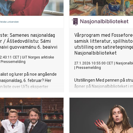
iste: Samenes nasjonaldag
Vårprogram med Fossefore
r / Áššedovdilistu: Sámi
samisk litteratur, spillhisto
aivi guovvamánu 6. beaivvi
utstilling om satiretegning
Nasjonalbiblioteket
2:43:11 CET
|
UiT Norges arktiske
|
Pressemelding
27.1.2026 10:55:00 CET
|
Nasjonalbi
|
Pressemelding
nalist og lurer på noe angående
Utstillingen Med pennen på str
asjonaldag, 6. februar? Her
åpner på Nasjonalbiblioteket i 
en liste over UiTs eksperter
danner utgangspunkt for et bre
rett, samisk historie, samisk
program om satiretegninger,
ultur, politikk og mye mer.
pressehistorie og ytringsfrihet, o
nalista ja háliidat diehtit juoga
vies en hel uke til Fosseforedra
otbeaivvi birra, guovvamánu 6.
Fosseprisen 2026. I løpet av vå
áppe gávnnat listtu mas leat
publikum fordype seg i både s
vdit sámerievttis, sámi
litteratur og norsk spillhistorie
 sámi dáidagis ja kultuvrras,