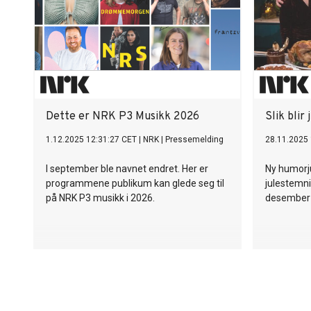
politihkas 
Dette er NRK P3 Musikk 2026
Slik blir
1.12.2025 12:31:27 CET
|
NRK
|
Pressemelding
28.11.2025 
I september ble navnet endret. Her er
Ny humorju
programmene publikum kan glede seg til
julestemn
på NRK P3 musikk i 2026.
desember o