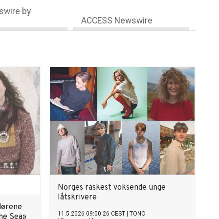
wire by
ACCESS Newswire
Norges raskest voksende unge
låtskrivere
dørene
11.5.2026 09:00:26 CEST
|
TONO
the Sea»