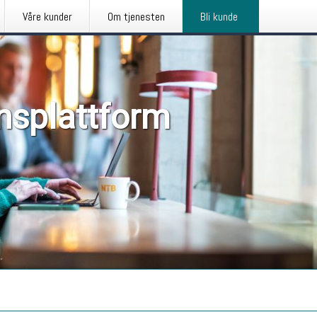
Våre kunder
Om tjenesten
Bli kunde
nsplattform