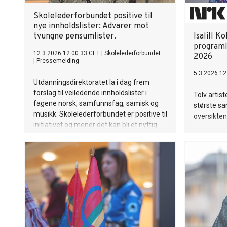
Skolelederforbundet positive til
nye innholdslister: Advarer mot
tvungne pensumlister.
Isalill K
programl
12.3.2026 12:00:33 CET
|
Skolelederforbundet
2026
|
Pressemelding
5.3.2026 12
Utdanningsdirektoratet la i dag frem
forslag til veiledende innholdslister i
Tolv artist
fagene norsk, samfunnsfag, samisk og
største s
musikk. Skolelederforbundet er positive til
oversikten
initiativet og mener det kan bli et nyttig
støtteverktøy, men advarer mot å bruke
dem som tvungne pensumlister.