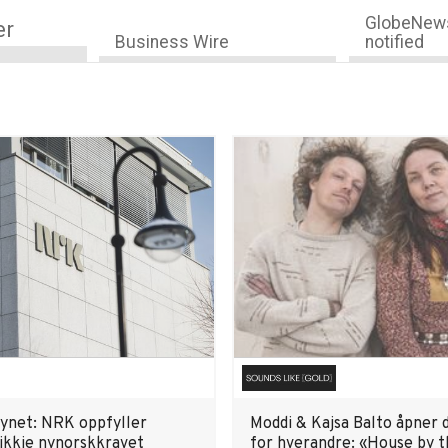
GlobeNews
er
Business Wire
notified
synet: NRK oppfyller
Moddi & Kajsa Balto åpner 
 ikkje nynorskkravet
for hverandre: «House by 