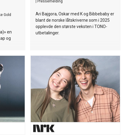
|
Pressemelding
Ari Bajgora, Oskar med K og Bibbebaby er
ke Gold
blant de norske låtskriverne som i 2025
opplevde den største veksten i TONO-
a)» en
utbetalinger.
kap og