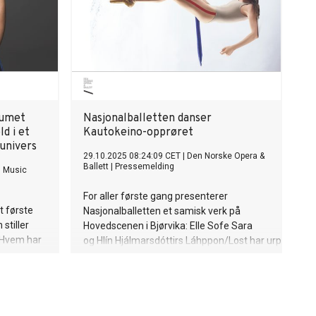
, Christian
ng Tjønn,
drejord og
bumet
Nasjonalballetten danser
d i et
Kautokeino-opprøret
univers
29.10.2025 08:24:09 CET
|
Den Norske Opera &
Ballett
|
Pressemelding
l Music
For aller første gang presenterer
tt første
Nasjonalballetten et samisk verk på
stiller
Hovedscenen i Bjørvika: Elle Sofe Sara
 Hvem har
og Hlín Hjálmarsdóttirs Láhppon/Lost har urpremiere