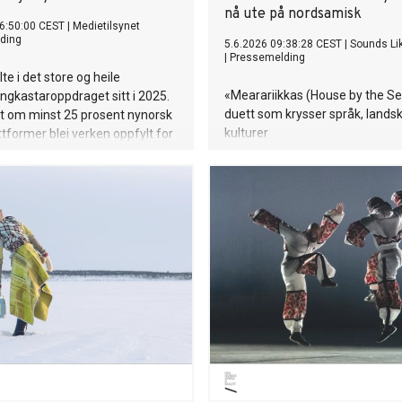
nå ute på nordsamisk
6:50:00 CEST
|
Medietilsynet
ding
5.6.2026 09:38:28 CEST
|
Sounds Li
|
Pressemelding
te i det store og heile
«Mearariikkas (House by the Se
ngkastaroppdraget sitt i 2025.
duett som krysser språk, lands
t om minst 25 prosent nynorsk
kulturer
attformer blei verken oppfylt for
 nett, viser Medietilsynets
syn med NRK.