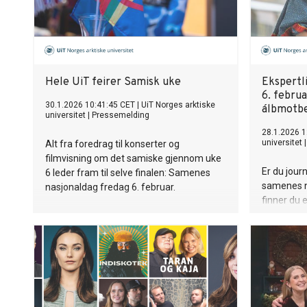
Hele UiT feirer Samisk uke
Ekspertl
6. februa
30.1.2026 10:41:45 CET
|
UiT Norges arktiske
álbmotbe
universitet
|
Pressemelding
28.1.2026 1
universitet
Alt fra foredrag til konserter og
filmvisning om det samiske gjennom uke
Er du jour
6 leder fram til selve finalen: Samenes
samenes n
nasjonaldag fredag 6. februar.
finner du 
innen same
kunst og k
Leatgo jour
Sámi álbm
beaivvi? D
UiT áššedo
historjjás,