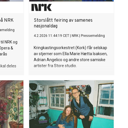
 på NRK
Storslått feiring av samenes
nasjonaldag
emelding
4.2.2026 11:44:19 CET
|
NRK
|
Pressemelding
til NRK og
Kringkastingsorkestret (Kork) får selskap
Opera &
av stjerner som Ella Marie Hætta Isaksen,
arås
Adrian Angelico og andre store samiske
artister fra Store studio.
skal deles