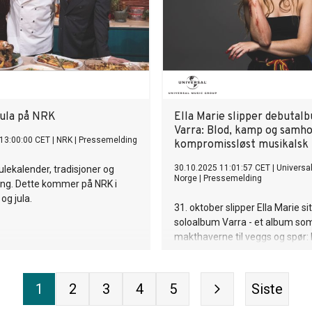
gjester som Marilynne Robinson
ja ollu eará.
Bloom, Siri Dokken, Brynjulf Ju
Madeleine Schultz, Kathrine Ne
Toril Moi på Solli plass.
 jula på NRK
Ella Marie slipper debutal
Varra: Blod, kamp og samhol
13:00:00 CET
|
NRK
|
Pressemelding
kompromissløst musikalsk 
30.10.2025 11:01:57 CET
|
Universa
lekalender, tradisjoner og
Norge
|
Pressemelding
ing. Dette kommer på NRK i
g jula.
31. oktober slipper Ella Marie si
soloalbum Varra - et album som 
makthaverne til veggs og spør:
blod på hendene?
1
2
3
4
5
Siste