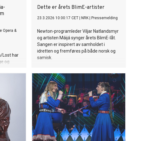
ia-
Dette er årets BlimE-artister
om
23.3.2026 10:00:17 CET
|
NRK
|
Pressemelding
e Opera &
Newton-programleder Viljar Natlandsmyr
og artisten Máijá synger årets BlimE-låt.
Sangen er inspirert av samholdet i
idretten og fremføres på både norsk og
n/Lost har
samisk.
ge og
av
enaer for