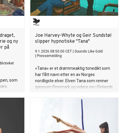
draget,
Joe Harvey-Whyte og Geir Sundstøl
rie og ny
slipper hypnotiske "Tana"
er på
9.1.2026 08:50:00 CET
|
Sounds Like Gold
|
Pressemelding
blioteket
«Tana» er et drømmeaktig tone­dikt som
har fått navn etter en av Norges
upen, som
nordligste elver. Elven Tana som renner
mars,
gjennom Finnmark og videre inn i Finlands
dt
Lappland har i lange tider vært høyt
verdsatt av det samiske folket for sine
g i april
rike laksebestander, men den er nå truet.
get og
Singelen Tana er den andre som slippes
ren kan
fra Joe Harvey-Whyte og Geir Sundstøls
amisk
kommende album Langeleik.
, og møte