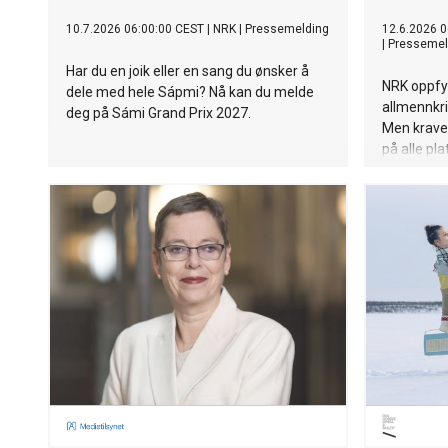
10.7.2026 06:00:00 CEST
|
NRK
|
Pressemelding
12.6.2026 0
|
Pressemel
Har du en joik eller en sang du ønsker å
NRK oppfyl
dele med hele Sápmi? Nå kan du melde
allmennkri
deg på Sámi Grand Prix 2027.
Men krave
på alle pl
radio eller
årlege til