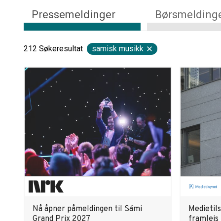
Pressemeldinger
Børsmelding
212
Søkeresultat
samisk musikk
Nå åpner påmeldingen til Sámi
Medietil
Grand Prix 2027
framleis