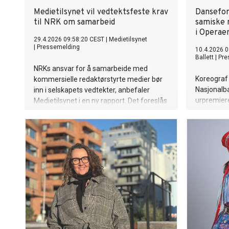
Medietilsynet vil vedtektsfeste krav
Dansefor
til NRK om samarbeid
samiske 
i Operae
29.4.2026 09:58:20 CEST
|
Medietilsynet
|
Pressemelding
10.4.2026 0
Ballett
|
Pre
NRKs ansvar for å samarbeide med
Koreograf 
kommersielle redaktørstyrte medier bør
Nasjonalba
inn i selskapets vedtekter, anbefaler
urpremiere
Medietilsynet i en ny rapport. Det foreslås
2. Tungro
også å utrede NRKs framtidige regionale
Raataminen
nyhetsoppdrag, med bakgrunn i at
om motsta
nyhets- og aktualitetstilbudet på nett har
samiske o
en svak posisjon i regionene.