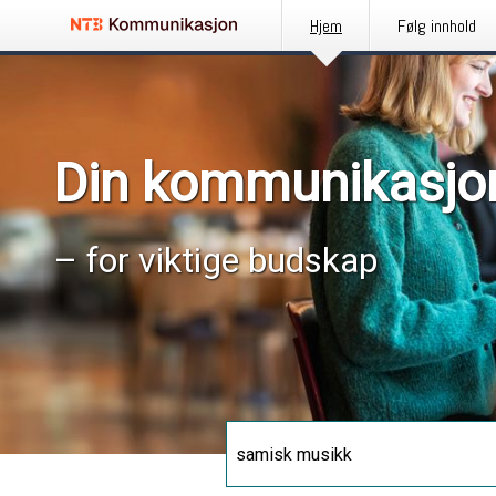
Hjem
Følg innhold
Din kommunikasjo
– for viktige budskap