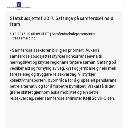
Statsbudsjettet 2017: Satsinga på samferdsel held
fram
6.10.2016 10:06:09 CEST
|
Samferdselsdepartementet
|
Pressemelding
- Samferdselssektoren blir igjen prioritert. Auken i
samferdselsbudsjettet styrkjer konkurranseevna til
næringslivet og knyter regionane tettare saman. Satsing på
vedlikehald og fornying av veg, kyst og jernbane gir ein meir
føreseieleg og tryggare reisekvardag. Vi styrkjer
kollektivtransporten i byområda for å gi spesielt pendlarane
betre alternativ og for å forbetre bymiljøet. Vi skal få til det
grøne skiftet gjennom auka mobilitet og ein betre
reisekvardag, seier samferdselsminister Ketil Solvik-Olsen.