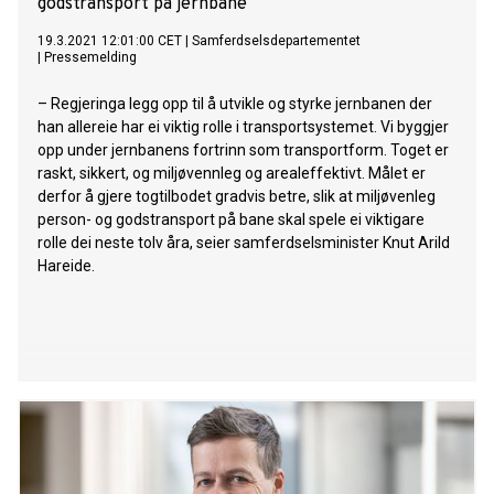
godstransport på jernbane
19.3.2021 12:01:00 CET
|
Samferdselsdepartementet
|
Pressemelding
– Regjeringa legg opp til å utvikle og styrke jernbanen der
han allereie har ei viktig rolle i transportsystemet. Vi byggjer
opp under jernbanens fortrinn som transportform. Toget er
raskt, sikkert, og miljøvennleg og arealeffektivt. Målet er
derfor å gjere togtilbodet gradvis betre, slik at miljøvenleg
person- og godstransport på bane skal spele ei viktigare
rolle dei neste tolv åra, seier samferdselsminister Knut Arild
Hareide.