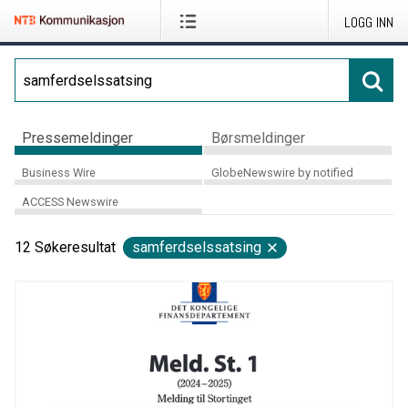
LOGG INN
Pressemeldinger
Børsmeldinger
Business Wire
GlobeNewswire by notified
ACCESS Newswire
12
Søkeresultat
samferdselssatsing