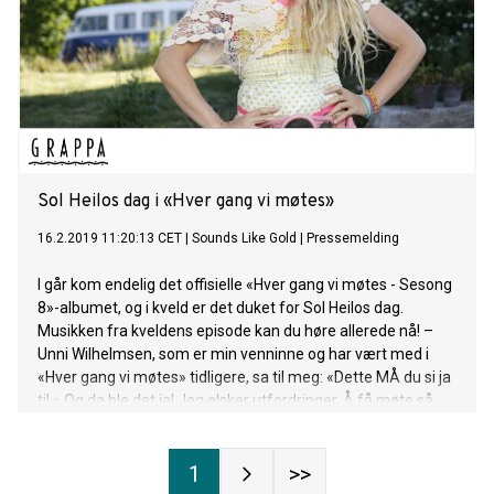
Sol Heilos dag i «Hver gang vi møtes»
16.2.2019 11:20:13 CET
|
Sounds Like Gold
|
Pressemelding
I går kom endelig det offisielle «Hver gang vi møtes - Sesong
8»-albumet, og i kveld er det duket for Sol Heilos dag.
Musikken fra kveldens episode kan du høre allerede nå! –
Unni Wilhelmsen, som er min venninne og har vært med i
«Hver gang vi møtes» tidligere, sa til meg: «Dette MÅ du si ja
til.» Og da ble det ja! Jeg elsker utfordringer. Å få møte så
flotte artister med ulike sjangre og tolke deres låter blir både
utfordrende og blir garantert veldig gøy. Det sa Sol Heilo i
1
>>
forkant av innspillingen til årets sesong av «Hver gang vi
møtes». I kveld er det hennes tur til å bli hyllet, og vi sier som