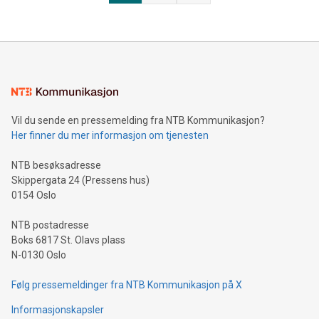
Sol selv: dette blir garantert veldig gøy! Sol Heilo er
komponist, artist, musiker, musikkprodusent, arrangør,
designer og kostymedesigner. Sol har gjort internasjonal
karriere med bandet Katzenjammer og spilt for fulle
konsertarenaer og viktigste festivalene rundt i Europa. Sol
Heilo er multiinstrumentalist og arbeider innen flere
musikksjangre. Hun er musikkprodusent, og i tillegg til å l
Vil du sende en pressemelding fra NTB Kommunikasjon?
Her finner du mer informasjon om tjenesten
NTB besøksadresse
Skippergata 24 (Pressens hus)
0154 Oslo
NTB postadresse
Boks 6817 St. Olavs plass
N-0130 Oslo
Følg pressemeldinger fra NTB Kommunikasjon på X
Informasjonskapsler