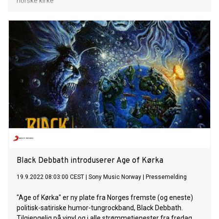
norske kirke
Black Debbath introduserer Age of Kørka
19.9.2022 08:03:00 CEST
|
Sony Music Norway
|
Pressemelding
"Age of Kørka" er ny plate fra Norges fremste (og eneste)
politisk-satiriske humor-tungrockband, Black Debbath.
Tilgjengelig på vinyl og i alle strømmetjenester fra fredag