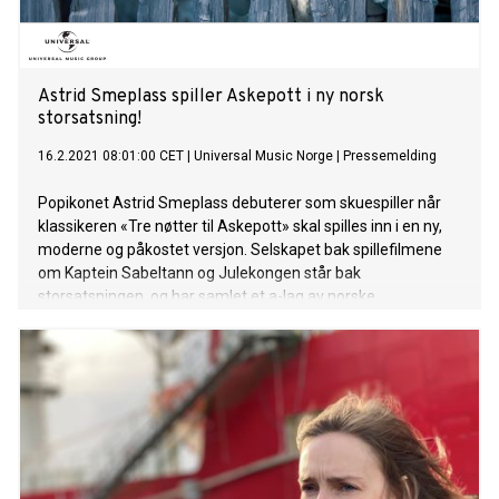
Astrid Smeplass spiller Askepott i ny norsk
storsatsning!
16.2.2021 08:01:00 CET
|
Universal Music Norge
|
Pressemelding
Popikonet Astrid Smeplass debuterer som skuespiller når
klassikeren «Tre nøtter til Askepott» skal spilles inn i en ny,
moderne og påkostet versjon. Selskapet bak spillefilmene
om Kaptein Sabeltann og Julekongen står bak
storsatsningen, og har samlet et a-lag av norske
filmarbeidere både foran og bak kamera for å bringe
julemagi til kinopublikum over hele landet i november. Hvert
år ser 800 000 nordmenn «Tre nøtter til Askepott» på NRK.
Filmen troner alltid øverst i kåringer av den kjæreste
julefilmen, og er blitt en viktig del av nasjonens juletradisjon.
Vi har lett høyt og lavt i by og land, østenfor sol og vestenfor
måne på jakt etter vår Askepott. - Da vi fant Astrid, var det
ikke lenger noen tvil! Hun har en utstråling som skinner rett