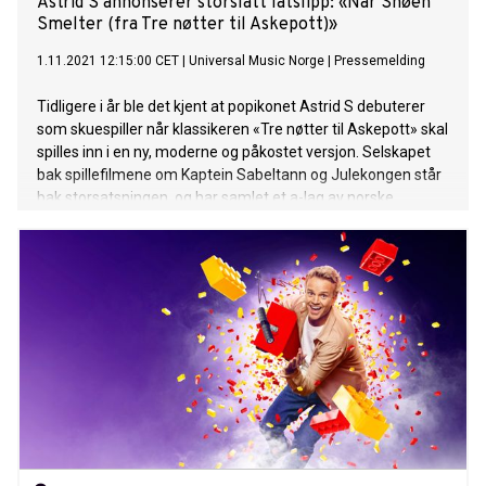
Astrid S annonserer storslått låtslipp: «Når Snøen
Smelter (fra Tre nøtter til Askepott)»
1.11.2021 12:15:00 CET
|
Universal Music Norge
|
Pressemelding
Tidligere i år ble det kjent at popikonet Astrid S debuterer
som skuespiller når klassikeren «Tre nøtter til Askepott» skal
spilles inn i en ny, moderne og påkostet versjon. Selskapet
bak spillefilmene om Kaptein Sabeltann og Julekongen står
bak storsatsningen, og har samlet et a-lag av norske
filmarbeidere både foran og bak kamera for å bringe
julemagi til kinopublikum over hele landet, med
Norgespremiere 12. november. I dag annonserer Astrid S
låten «Når Snøen Smelter (fra Tre nøtter til Askepott)» som
slippes 4. november. En magisk låt hun har skrevet til filmen,
og som er Astrids S´ første originallåt på morsmålet. Låten
er inspirert av Askepotts historie som skildrer hennes
ensomhet etter foreldrenes bortgang. Hun er nedbrutt og
motløs, men samtidig ser man et glimt av hvem hun en
gang var – en mer nysgjerrig og modig Askepott. Man ser
utvikling, og Askepott tør til slutt å stå opp for seg selv. Hør
låten HER fra 4. november kl. 00.01 Om låtslippet sier Astrid: