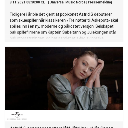
8.11.2021 08:30:00 CET
|
Universal Music Norge
|
Pressemelding
Tidligere i år ble det kjent at popikonet Astrid S debuterer
som skuespiller når klassikeren «Tre nøtter til Askepott» skal
spilles inn i en ny, moderne og påkostet versjon. Selskapet
bak spillefilmene om Kaptein Sabeltann og Julekongen står
bak storsatsningen, og har samlet et a-lag av norske
filmarbeidere både foran og bak kamera for å bringe
julemagi til kinopublikum over hele landet, med
Norgespremiere fredag 12. november. Torsdag 4. november
slapp Astrid S låten «Når Snøen Smelter (fra Tre nøtter til
Askepott)». En magisk låt hun har skrevet til filmen, og som
er Astrids S´ første originallåt på morsmålet. Låten er
inspirert av Askepotts historie som skildrer hennes
ensomhet etter foreldrenes bortgang. Hun er nedbrutt og
motløs, men samtidig ser man et glimt av hvem hun en
gang var – en mer nysgjerrig og modig Askepott. Man ser
utvikling, og Askepott tør til slutt å stå opp for seg selv. Nå
følger Astrid S opp med en splitter ny musikkvideo, se
den HER. Hør låten HER. Om låtslippe