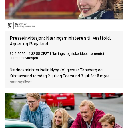
gjennom kameralinsene. Jeg fikk ordentlig gåsehud da jeg
så prøvefilmingen hennes, sier produsent Frederick P N
Howard. - Jeg er så utrolig glad og ydmyk over å kunne
fortelle at jeg har fått muligheten til å spille i min første film!
Jeg trodde fø
Presseinvitasjon: Næringsministeren til Vestfold,
Agder og Rogaland
30.6.2020 14:32:55 CEST
|
Nærings- og fiskeridepartementet
|
Presseinvitasjon
Næringsminister Iselin Nybø (V) gjestar Tønsberg og
Kristiansand torsdag 2. juli og Egersund 3. juli for å møte
næringslivet.