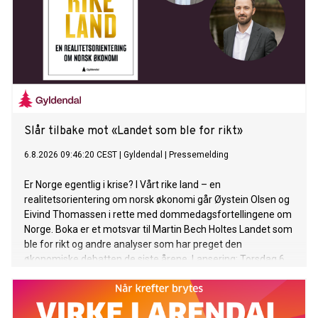
Slår tilbake mot «Landet som ble for rikt»
6.8.2026 09:46:20 CEST
|
Gyldendal
|
Pressemelding
Er Norge egentlig i krise? I Vårt rike land – en
realitetsorientering om norsk økonomi går Øystein Olsen og
Eivind Thomassen i rette med dommedagsfortellingene om
Norge. Boka er et motsvar til Martin Bech Holtes Landet som
ble for rikt og andre analyser som har preget den
økonomiske debatten de siste årene. Lansering: Torsdag 6.
august