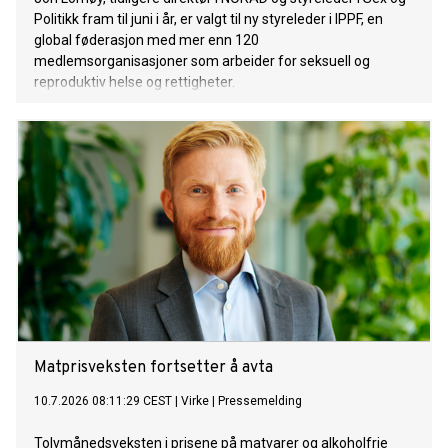
Politikk fram til juni i år, er valgt til ny styreleder i IPPF, en
global føderasjon med mer enn 120
medlemsorganisasjoner som arbeider for seksuell og
reproduktiv helse og rettigheter.
Matprisveksten fortsetter å avta
10.7.2026 08:11:29 CEST
|
Virke
|
Pressemelding
Tolvmånedsveksten i prisene på matvarer og alkoholfrie