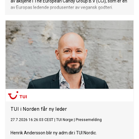
av aksjene i The European Candy Group B.V (CCI), som er en
av Europas ledende produsenter av vegansk godteri.
TUI i Norden får ny leder
27.7.2026 16:26:03 CEST
|
TUI Norge
|
Pressemelding
Henrik Andersson blir ny adm.dir.i TUI Nordic.