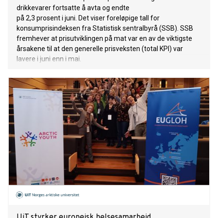
drikkevarer fortsatte å avta og endte
på 2,3 prosent i juni. Det viser foreløpige tall for
konsumprisindeksen fra Statistisk sentralbyrå (SSB). SSB
fremhever at prisutviklingen på mat var en av de viktigste
årsakene til at den generelle prisveksten (total KPI) var
lavere i juni enn i mai.
UiT styrker europeisk helsesamarbeid