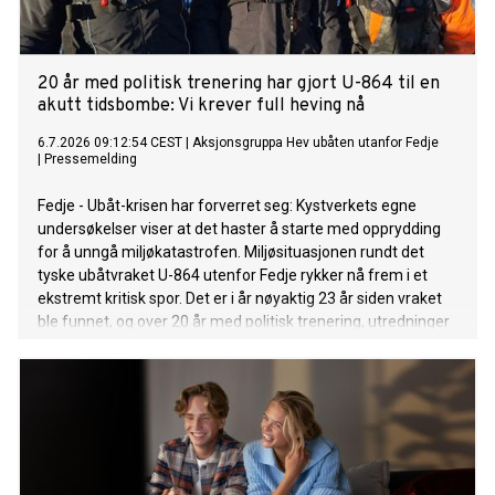
20 år med politisk trenering har gjort U-864 til en
akutt tidsbombe: Vi krever full heving nå
6.7.2026 09:12:54 CEST
|
Aksjonsgruppa Hev ubåten utanfor Fedje
|
Pressemelding
Fedje - Ubåt-krisen har forverret seg: Kystverkets egne
undersøkelser viser at det haster å starte med opprydding
for å unngå miljøkatastrofen. Miljøsituasjonen rundt det
tyske ubåtvraket U-864 utenfor Fedje rykker nå frem i et
ekstremt kritisk spor. Det er i år nøyaktig 23 år siden vraket
ble funnet, og over 20 år med politisk trenering, utredninger
og handlingslammelse er hovedårsaken til at situasjonen nå
er så alarmerende. Mens politikerne har skjøvet saken foran
seg, har vraket rustet på havbunnen. Kystverkets egne
fysiske undersøkelser viser at det haster mer enn noen
gang å rydde opp.