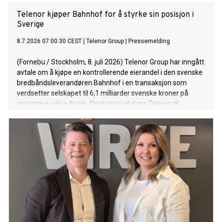
Telenor kjøper Bahnhof for å styrke sin posisjon i
Sverige
8.7.2026 07:00:30 CEST
|
Telenor Group
|
Pressemelding
(Fornebu / Stockholm, 8. juli 2026) Telenor Group har inngått
avtale om å kjøpe en kontrollerende eierandel i den svenske
bredbåndsleverandøren Bahnhof i en transaksjon som
verdsetter selskapet til 6,1 milliarder svenske kroner på
enterprise value-basis. Oppkjøpet vil gjøre Telenor til
Sveriges nest største leverandør av fast bredbånd.
Gjennomføringen av oppkjøpet, som er betinget av
myndighetsgodkjenninger, vil utløse en plikt for Telenor til å
fremsette et obligatorisk kontanttilbud til alle aksjonærer i
Bahnhof.